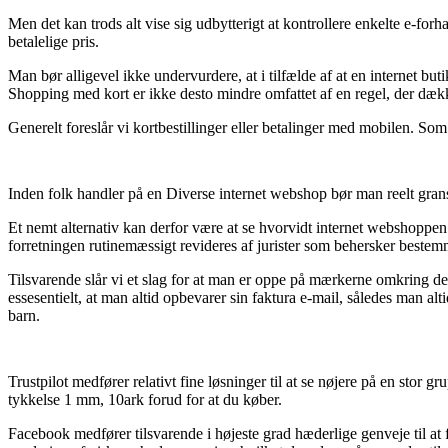
Men det kan trods alt vise sig udbytterigt at kontrollere enkelte e-for
betalelige pris.
Man bør alligevel ikke undervurdere, at i tilfælde af at en internet but
Shopping med kort er ikke desto mindre omfattet af en regel, der dæk
Generelt foreslår vi kortbestillinger eller betalinger med mobilen. Som
Inden folk handler på en Diverse internet webshop bør man reelt gran
Et nemt alternativ kan derfor være at se hvorvidt internet webshoppen 
forretningen rutinemæssigt revideres af jurister som behersker bestem
Tilsvarende slår vi et slag for at man er oppe på mærkerne omkring de v
essesentielt, at man altid opbevarer sin faktura e-mail, således man a
barn.
Trustpilot medfører relativt fine løsninger til at se nøjere på en stor
tykkelse 1 mm, 10ark forud for at du køber.
Facebook medfører tilsvarende i højeste grad hæderlige genveje til at 