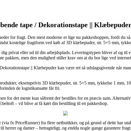
bende tape / Dekorationstape || Klæbepuder
heder for fragt. Den mest moderne er lige nu pakkeshoppen, fordi du så ha
mindst kostelige fragtform ved køb af 3D klæbepuder, str. 5×5 mm, tykk
dig privat eller ud til din arbejdsplads. Leveringstypen bliver af og til 
ente pakken, men den mulighed stiller krav om at du bor lige ved interne
ekorationstape || Klæbepuder kan være ret så udslagsgivende når man ma
te produkter, eksempelvis 3D klæbepuder, str. 5×5 mm, tykkelse 1 mm, 10
forinden de logistikansatte får fri.
en for det meste kun såfremt der bestilles for en præcis sum. Alternat
toft – vil blive at få kørt din bestilling til en pakkeshop.
via fx PriceRunner) fra flere netbutikker, og på grund af dette har utall
 til herrer og damer – betragteligt, og endda nogle gange garantere fragt