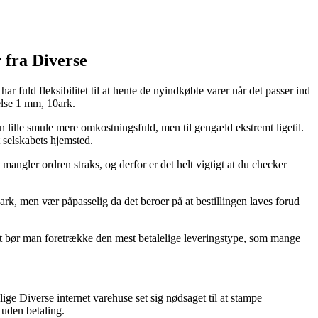
 fra Diverse
r fuld fleksibilitet til at hente de nyindkøbte varer når det passer ind
else 1 mm, 10ark.
en lille smule mere omkostningsfuld, men til gengæld ekstremt ligetil.
t selskabets hjemsted.
ngler ordren straks, og derfor er det helt vigtigt at du checker
ark, men vær påpasselig da det beroer på at bestillingen laves forud
ivt bør man foretrække den mest betalelige leveringstype, som mange
ige Diverse internet varehuse set sig nødsaget til at stampe
 uden betaling.