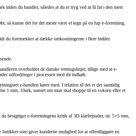
k inden du handler, således at du er tryg ved at få fat i den mest
øbt, så kunne det for det meste være et tegn på en fup e-forretning.
 vidt du foretrækker at dække omkostningerne i flere bidder.
dsende.
andleren overholder de danske retningslinjer, tillige med at e-
øder udfordringer i processen med dit indkøb.
ningsret e-handlen kører med. I relation til det er det samtidig
kelse 1 mm, 10ark, uanset om man skal shoppe til en voksen eller et
at du besigtiger e-forretningens kritik af 3D klæbepuder, str. 5×5 mm,
ine butikker som giver kunderne mulighed for at offentliggøre en