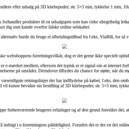
handlere efter udsalg på 3D klæbepuder, str. 5×5 mm, tykkelse 1 mm, 10ar
ik forhandler produkter til en udsalgspris som kan virke ubegribelig letk
ker dig som kunde overfor falske online selskaber.
 alternativ burde du bruge et afbetalingstilbud fra f.eks. ViaBill, for så
ske webshoppens forretningsvilkår, dog er det gerne ikke specielt ophi
er e-mærket medlem, eftersom det typisk er et signal om at internet forh
melserne på området. Derudover tilbydes du chance for støtte, når du m
æsentligste retningslinjer der har indflydelse på købet, f.eks. den ombyt
ltid vil kunne bevidne sin bestilling af 3D klæbepuder, str. 5×5 mm, tyk
 gruppe forhenværende brugeres erfaringer og af den grund foreslåes det, 
få indsigt i e-forretningens pålidelighed. Foruden det er der en del onl