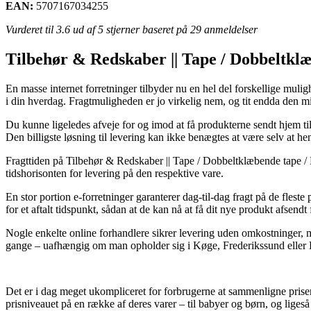
EAN:
5707167034255
Vurderet til
3.6
ud af 5 stjerner baseret på
29
anmeldelser
Tilbehør & Redskaber || Tape / Dobbeltklæ
En masse internet forretninger tilbyder nu en hel del forskellige mulig
i din hverdag. Fragtmuligheden er jo virkelig nem, og tit endda den 
Du kunne ligeledes afveje for og imod at få produkterne sendt hjem til 
Den billigste løsning til levering kan ikke benægtes at være selv at h
Fragttiden på Tilbehør & Redskaber || Tape / Dobbeltklæbende tape / D
tidshorisonten for levering på den respektive vare.
En stor portion e-forretninger garanterer dag-til-dag fragt på de fles
for et aftalt tidspunkt, sådan at de kan nå at få dit nye produkt afsendt 
Nogle enkelte online forhandlere sikrer levering uden omkostninger, m
gange – uafhængig om man opholder sig i Køge, Frederikssund eller Ebel
Det er i dag meget ukompliceret for forbrugerne at sammenligne priser (
prisniveauet på en række af deres varer – til babyer og børn, og ligeså