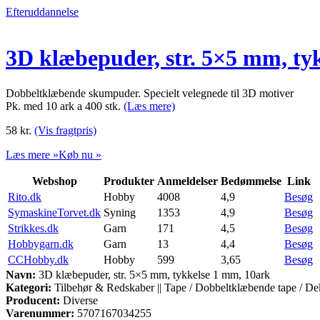
Efteruddannelse
3D klæbepuder, str. 5×5 mm, ty
Dobbeltklæbende skumpuder. Specielt velegnede til 3D motiver
Pk. med 10 ark a 400 stk.
(Læs mere)
58
kr.
(Vis fragtpris)
Læs mere »
Køb nu »
Webshop
Produkter
Anmeldelser
Bedømmelse
Link
Rito.dk
Hobby
4008
4,9
Besøg
SymaskineTorvet.dk
Syning
1353
4,9
Besøg
Strikkes.dk
Garn
171
4,5
Besøg
Hobbygarn.dk
Garn
13
4,4
Besøg
CCHobby.dk
Hobby
599
3,65
Besøg
Navn:
3D klæbepuder, str. 5×5 mm, tykkelse 1 mm, 10ark
Kategori:
Tilbehør & Redskaber || Tape / Dobbeltklæbende tape / De
Producent:
Diverse
Varenummer:
5707167034255