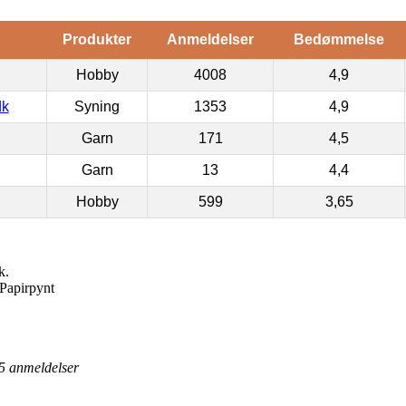
Produkter
Anmeldelser
Bedømmelse
Hobby
4008
4,9
dk
Syning
1353
4,9
Garn
171
4,5
Garn
13
4,4
Hobby
599
3,65
k.
 Papirpynt
5
anmeldelser