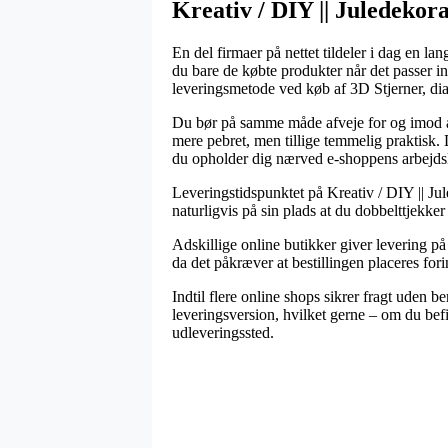
Kreativ / DIY || Juledekora
En del firmaer på nettet tildeler i dag en la
du bare de købte produkter når det passer i
leveringsmetode ved køb af 3D Stjerner, dia
Du bør på samme måde afveje for og imod at v
mere pebret, men tillige temmelig praktisk
du opholder dig nærved e-shoppens arbejds
Leveringstidspunktet på Kreativ / DIY || Jul
naturligvis på sin plads at du dobbelttjekk
Adskillige online butikker giver levering p
da det påkræver at bestillingen placeres fori
Indtil flere online shops sikrer fragt uden b
leveringsversion, hvilket gerne – om du befin
udleveringssted.