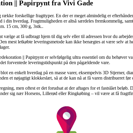
tion || Papirpynt fra Vivi Gade
ng række forskellige fragttyper. En der er meget almindelig er efterhånde
nd i din hverdag. Fragtmuligheden er altså særdeles fremkommelig, samt 
m. 15 cm, 300 g, 3stk..
ælge at få udbragt hjem til dig selv eller til adressen hvor du arbejder
. Den mest letkøbte leveringsmetode kan ikke benægtes at være selv at
lager.
edekoration || Papirpynt er selvfølgelig ultra essentiel om du behøver va
er det forventede leveringstidspunkt på den pågældende vare.
å blot en enkelt hverdag på en masse varer, eksempelvis 3D Stjerner, d
nden et nøjagtigt klokkeslæt, så at de kan nå at få varen distribueret før 
eregning, men oftest er det forudsat at der aftages for et fastslået belø
der sig nær Horsens, Lillerød eller Ringkøbing – vil være at få fragtfirm