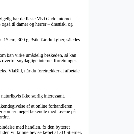
lgelig har de fleste Vivi Gade internet
 også til damer og herrer – drastisk, og
m. 15 cm, 300 g, 3stk. før du køber, således
s som kan virke umådelig beskeden, så kan
 overfor snydagtige internet forretninger.
ks. ViaBill, når du foretrækker at afbetale
naturligvis ikke særlig interessant.
lkendegivelse af at online forhandleren
erter som er meget bekendte med lovene på
ordre.
indelse med handlen, fx den bytteret
mtiden vil kunne bevise købet af 3D Stjerner,