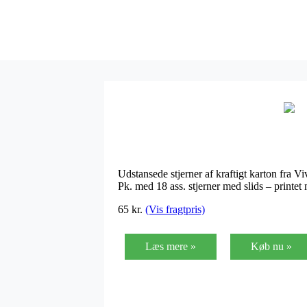
Udstansede stjerner af kraftigt karton fra Viv
Pk. med 18 ass. stjerner med slids – printe
65
kr.
(Vis fragtpris)
Læs mere »
Køb nu »