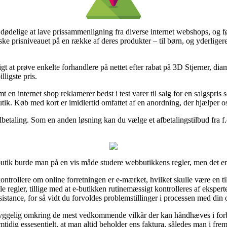
e dødelige at lave prissammenligning fra diverse internet webshops, og fø
ske prisniveauet på en række af deres produkter – til børn, og yderligere
igt at prøve enkelte forhandlere på nettet efter rabat på 3D Stjerner, dia
lligste pris.
 en internet shop reklamerer bedst i test varer til salg for en salgspri
utik. Køb med kort er imidlertid omfattet af en anordning, der hjælper os
lbetaling. Som en anden løsning kan du vælge et afbetalingstilbud fra f.e
 butik burde man på en vis måde studere webbutikkens regler, men det er 
trollere om online forretningen er e-mærket, hvilket skulle være en ti
le regler, tillige med at e-butikken rutinemæssigt kontrolleres af eksp
sistance, for så vidt du forvoldes problemstillinger i processen med din 
hyggelig omkring de mest vedkommende vilkår der kan håndhæves i forb
mtidig essesentielt, at man altid beholder ens faktura, således man i fre