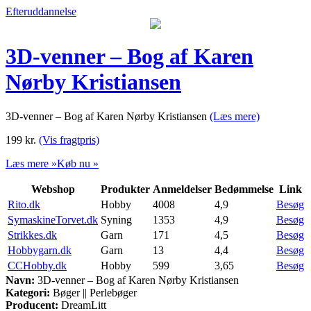
Efteruddannelse
3D-venner – Bog af Karen
Nørby Kristiansen
3D-venner – Bog af Karen Nørby Kristiansen
(Læs mere)
199
kr.
(Vis fragtpris)
Læs mere »
Køb nu »
Webshop
Produkter
Anmeldelser
Bedømmelse
Link
Rito.dk
Hobby
4008
4,9
Besøg
SymaskineTorvet.dk
Syning
1353
4,9
Besøg
Strikkes.dk
Garn
171
4,5
Besøg
Hobbygarn.dk
Garn
13
4,4
Besøg
CCHobby.dk
Hobby
599
3,65
Besøg
Navn:
3D-venner – Bog af Karen Nørby Kristiansen
Kategori:
Bøger || Perlebøger
Producent:
DreamLitt