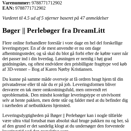
Varenummer:
9788771712902
EAN:
9788771712902
Vurderet til
4.5
ud af 5 stjerner baseret på
47
anmeldelser
Bøger || Perlebøger fra DreamLitt
Flere online forhandlere foreslår i vore dage en hel del forskellige
leveringstyper. En af de mest anvendte er nu om dage
afhentningssteder, og så skal du blot gå forbi efter de købte varer når
det passer ind i din hverdag. Løsningen er nemlig i høj grad
gnidningsløs, og oftest endvidere den prisbilligste fragttype ved køb
af 3D-venner – Bog af Karen Nørby Kristiansen.
Du kunne på samme måde overveje at få ordren bragt hjem til din
privatadresse eller til når du er på job. Leveringsformen bliver
desværre en tak mere omkostningsfuld, men omvendt ret
uproblematisk. Den mindst kostelige leveringstype er utvivlsomt
selv at hente pakken, men dette står og falder med at du befinder dig
i nærheden af netbutikkens hjemsted.
Leveringsdygtigheden på Bøger || Perlebøger kan i nogle tilfælde
være ultra vital forudsat man absolut skal bruge pakken nu og her, så
af den grund er det sandelig klogt at du undersøger den forventede