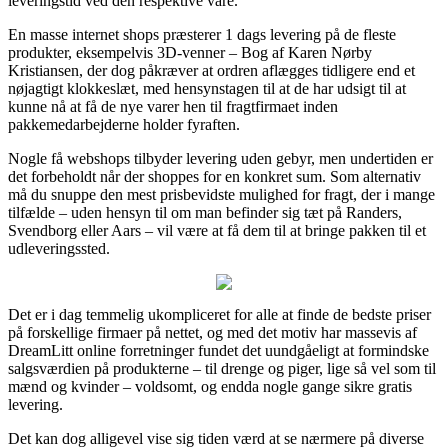
leveringstid ved den respektive vare.
En masse internet shops præsterer 1 dags levering på de fleste
produkter, eksempelvis 3D-venner – Bog af Karen Nørby
Kristiansen, der dog påkræver at ordren aflægges tidligere end et
nøjagtigt klokkeslæt, med hensynstagen til at de har udsigt til at
kunne nå at få de nye varer hen til fragtfirmaet inden
pakkemedarbejderne holder fyraften.
Nogle få webshops tilbyder levering uden gebyr, men undertiden er
det forbeholdt når der shoppes for en konkret sum. Som alternativ
må du snuppe den mest prisbevidste mulighed for fragt, der i mange
tilfælde – uden hensyn til om man befinder sig tæt på Randers,
Svendborg eller Aars – vil være at få dem til at bringe pakken til et
udleveringssted.
Det er i dag temmelig ukompliceret for alle at finde de bedste priser
på forskellige firmaer på nettet, og med det motiv har massevis af
DreamLitt online forretninger fundet det uundgåeligt at formindske
salgsværdien på produkterne – til drenge og piger, lige så vel som til
mænd og kvinder – voldsomt, og endda nogle gange sikre gratis
levering.
Det kan dog alligevel vise sig tiden værd at se nærmere på diverse