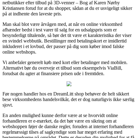
netbutikker efter tilbud på 3D-venner – Bog af Karen Nørby
Kristiansen forud for at du shopper, sådan at du er usvigeligt sikker
på at indhente den laveste pris.
Man skal blot være årvågen med, at når en online virksomhed
afhænder bedst i test varer til salg for en udsalgspris som er
besynderligt tiltalende, så bør det tit være et karakteristika der viser
en svindel webbutik. Bestillinger med betalingskort er imidlertid
inkluderet i et lovbud, der passer på dig som køber imod falske
online webshops.
Vi anbefaler generelt køb med kort eller betalinger med mobilen.
Alternativt bør du overveje et tilbud som eksempelvis ViaBill,
forudsat du agter at finansiere prisen ude i fremtiden.
Før nogen handler hos en DreamLitt shop behøver de helt sikkert
bese virksomhedens handelsvilkår, det er dog naturligvis ikke særlig
sjovt.
En anden mulighed kunne derfor være at se hvorvidt online
forhandleren er e-mærket, da det bør være en sikring om at
webshoppen føjer de danske regler, foruden at internet forhandleren
regelmæssigt tilses af sagkyndige som har meget erfaring med
bestemmelserne på området. Dette er desuden din mulighed for at få