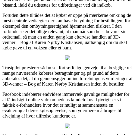
bistand, ifald du udsættes for udfordringer ved dit indkøb.
Foruden dette tilrådes det at køber er oppe på mærkerne omkring de
mest centrale vedtægter der kan have betydning for bestillingen, for
eksempel den ombytningsrettighed hjemmesiden tilsikrer. I den
forbindelse er det tillige relevant, at man når som helst bevarer sin
ordremail, så man en anden gang kan eftervise handlen af 3D-
venner – Bog af Karen Nørby Kristiansen, uafhængig om du skal
købe gave til en voksen eller et barn.
Trustpilot præsterer sådan set fortræffelige genveje til at besigtige ret
mange nuværende køberes betragtninger og på grund af dette
anbefales det, at du gennemsøger online forretningens vurderinger af
3D-venner – Bog af Karen Nørby Kristiansen inden du bestiller.
Facebook indebærer endvidere immervæk gavnlige muligheder for
at få indsigt i online virksomhedens kundefokus. I øvrigt ser vi
faktisk e-forhandlere hvor det er muligt at sammensætte en
evaluering af deres købsoplevelse, som ydermere må bruges til
afvejning af hvor tilfredse kunderne er.