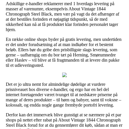
Adskillige e-handler reklamerer med 1 hverdags levering på
masser af varenumre, eksempelvis About Vintage 1844
Chronograph Steel Black, men vær på vagt da det afhænger af
at der bestilles forinden et nøjagtigt tidspunkt, så de med
sikkerhed kan nå at få produktet klar forinden personalet tager
hjem.
En række online shops byder på gratis levering, men undertiden
er det under forudsætning af at man indkøber for et bestemt
beløb. Ellers bør du gribe den prisbilligste slags levering, som
gerne – uafhængig om du bor tæt på Herning, Smørumnedre
eller Haslev – vil blive at få fragtmanden til at levere din pakke
til et udleveringssted.
Det er jo ultra nemt for almindelige dødelige at vurdere
prisniveauet hos diverse e-handler, og ergo har en hel del
internet foretagender været tvunget til at nedskære priserne på
mange af deres produkter – til børn og babyer, samt til voksne –
kolossalt, og endda nogle gange frembyde portofri levering.
Derfor kan det immervæk blive gunstigt at se nærmere på et par
shops på nettet efter rabat på About Vintage 1844 Chronograph
Steel Black forud for at du gennemfører dit køb, sådan at man er