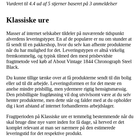
Vurderet til
4.4
ud af 5 stjerner baseret på
3
anmeldelser
Klassiske ure
Masser af internet selskaber tildeler på nuværende tidspunkt
alverdens leveringstyper. En af de populære er nu om stunder at
få sendt til en pakkeshop, hvor du selv kan afhente produkterne
når du har mulighed for det. Leveringstypen er altså virkelig
fremkommelig, og typisk tilmed den mest prisbevidste
fragtmetode ved køb af About Vintage 1844 Chronograph Steel
Black.
Du kunne tillige tænke over at få produkterne sendt til din bolig
eller ud til dit arbejde. Leveringsformen er for det meste en
anelse mindre prisbillig, men ydermere rigtig hensigtsmæssig.
Den prisbilligste fragtløsning vil dog utvivlsomt være at du selv
henter produkterne, men dette står og falder med at du opholder
dig i kort afstand af internet forhandlerens arbejdslager.
Fragtperioden på Klassiske ure er temmelig bestemmende når du
skal bruge dine nye varer inden for få dage, så herved er det
komplet relevant at man ser nærmere på den estimerede
leveringstid for det respektive produkt.