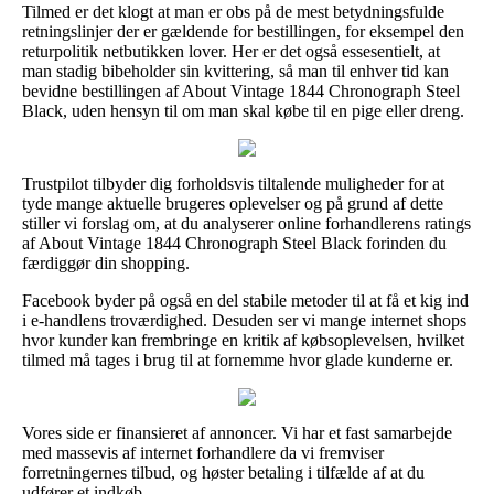
Tilmed er det klogt at man er obs på de mest betydningsfulde
retningslinjer der er gældende for bestillingen, for eksempel den
returpolitik netbutikken lover. Her er det også essesentielt, at
man stadig bibeholder sin kvittering, så man til enhver tid kan
bevidne bestillingen af About Vintage 1844 Chronograph Steel
Black, uden hensyn til om man skal købe til en pige eller dreng.
Trustpilot tilbyder dig forholdsvis tiltalende muligheder for at
tyde mange aktuelle brugeres oplevelser og på grund af dette
stiller vi forslag om, at du analyserer online forhandlerens ratings
af About Vintage 1844 Chronograph Steel Black forinden du
færdiggør din shopping.
Facebook byder på også en del stabile metoder til at få et kig ind
i e-handlens troværdighed. Desuden ser vi mange internet shops
hvor kunder kan frembringe en kritik af købsoplevelsen, hvilket
tilmed må tages i brug til at fornemme hvor glade kunderne er.
Vores side er finansieret af annoncer. Vi har et fast samarbejde
med massevis af internet forhandlere da vi fremviser
forretningernes tilbud, og høster betaling i tilfælde af at du
udfører et indkøb.