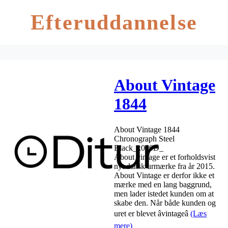
Efteruddannelse
About Vintage
1844
Chronograph
About Vintage 1844
Steel Black
Chronograph Steel
Black_x000D_
About vintage er et forholdsvist
nyt dansk urmærke fra år 2015.
About Vintage er derfor ikke et
mærke med en lang baggrund,
men lader istedet kunden om at
skabe den. Når både kunden og
uret er blevet âvintageâ
(Læs
mere)