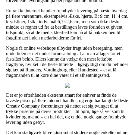
forventede leveringstid på det pågældende produkt.
En række internet handler frembyder levering på næste hverdag
på flere varenumre, eksempelvis Æske, hjerte, B: 9 cm, H: 4 cm,
krydsfiner, 1stk., indv. mål 6,7×2,6 cm, men som ikke desto
mindre er regnet ud fra at bestillingen laves forinden et givent
tidspunkt, så at de med sikkerhed kan nå at få pakken hen til
fragtfirmaet inden medarbejderne får fri.
Nogle få online webshops tilbyder fragt uden beregning, men
undertiden er det under forudsætning af at man aftager for et
fastslået beløb. Ellers kunne du vælge den mest letkøbte
fragttype, hvilket i de fleste tilfælde – ligegyldigt om du befinder
sig tæt på Randers, Vordingborg eller Hundested – er at få
fragtmanden til at køre dine varer til et afhentningssted.
Det er jo efterhånden ekstremt smart for enhver at finde de
laveste priser på flere internet handler, og ergo har langt de fleste
Creativ Company forretninger på nettet set sig tvunget til at
trykke priserne på deres produkter – til børn, lige så vel som til
kvinder og mænd – en hel del, og endda nogle gange frembyde
levering uden gebyr.
Det kan stadigvæk blive lønsomt at studere nogle enkelte online