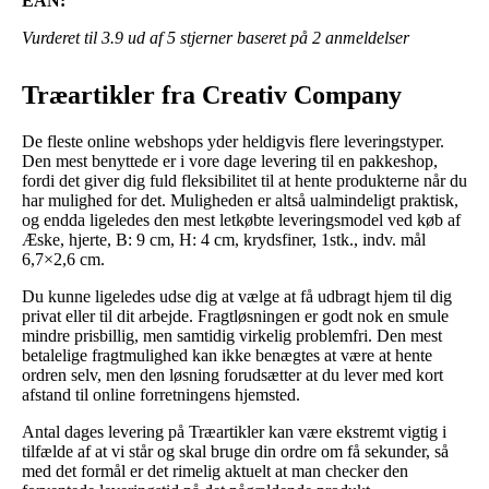
EAN:
Vurderet til
3.9
ud af 5 stjerner baseret på
2
anmeldelser
Træartikler fra Creativ Company
De fleste online webshops yder heldigvis flere leveringstyper.
Den mest benyttede er i vore dage levering til en pakkeshop,
fordi det giver dig fuld fleksibilitet til at hente produkterne når du
har mulighed for det. Muligheden er altså ualmindeligt praktisk,
og endda ligeledes den mest letkøbte leveringsmodel ved køb af
Æske, hjerte, B: 9 cm, H: 4 cm, krydsfiner, 1stk., indv. mål
6,7×2,6 cm.
Du kunne ligeledes udse dig at vælge at få udbragt hjem til dig
privat eller til dit arbejde. Fragtløsningen er godt nok en smule
mindre prisbillig, men samtidig virkelig problemfri. Den mest
betalelige fragtmulighed kan ikke benægtes at være at hente
ordren selv, men den løsning forudsætter at du lever med kort
afstand til online forretningens hjemsted.
Antal dages levering på Træartikler kan være ekstremt vigtig i
tilfælde af at vi står og skal bruge din ordre om få sekunder, så
med det formål er det rimelig aktuelt at man checker den