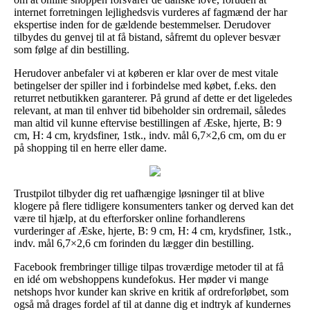
internet forretningen lejlighedsvis vurderes af fagmænd der har
ekspertise inden for de gældende bestemmelser. Derudover
tilbydes du genvej til at få bistand, såfremt du oplever besvær
som følge af din bestilling.
Herudover anbefaler vi at køberen er klar over de mest vitale
betingelser der spiller ind i forbindelse med købet, f.eks. den
returret netbutikken garanterer. På grund af dette er det ligeledes
relevant, at man til enhver tid bibeholder sin ordremail, således
man altid vil kunne eftervise bestillingen af Æske, hjerte, B: 9
cm, H: 4 cm, krydsfiner, 1stk., indv. mål 6,7×2,6 cm, om du er
på shopping til en herre eller dame.
Trustpilot tilbyder dig ret uafhængige løsninger til at blive
klogere på flere tidligere konsumenters tanker og derved kan det
være til hjælp, at du efterforsker online forhandlerens
vurderinger af Æske, hjerte, B: 9 cm, H: 4 cm, krydsfiner, 1stk.,
indv. mål 6,7×2,6 cm forinden du lægger din bestilling.
Facebook frembringer tillige tilpas troværdige metoder til at få
en idé om webshoppens kundefokus. Her møder vi mange
netshops hvor kunder kan skrive en kritik af ordreforløbet, som
også må drages fordel af til at danne dig et indtryk af kundernes