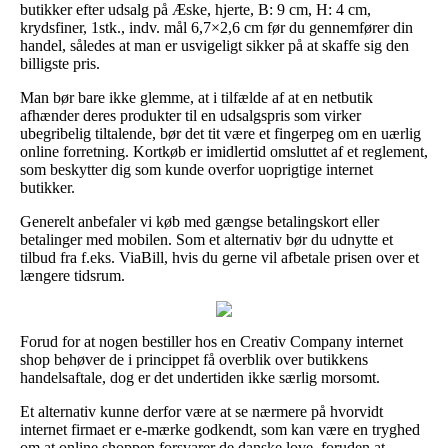
butikker efter udsalg på Æske, hjerte, B: 9 cm, H: 4 cm,
krydsfiner, 1stk., indv. mål 6,7×2,6 cm før du gennemfører din
handel, således at man er usvigeligt sikker på at skaffe sig den
billigste pris.
Man bør bare ikke glemme, at i tilfælde af at en netbutik
afhænder deres produkter til en udsalgspris som virker
ubegribelig tiltalende, bør det tit være et fingerpeg om en uærlig
online forretning. Kortkøb er imidlertid omsluttet af et reglement,
som beskytter dig som kunde overfor uoprigtige internet
butikker.
Generelt anbefaler vi køb med gængse betalingskort eller
betalinger med mobilen. Som et alternativ bør du udnytte et
tilbud fra f.eks. ViaBill, hvis du gerne vil afbetale prisen over et
længere tidsrum.
Forud for at nogen bestiller hos en Creativ Company internet
shop behøver de i princippet få overblik over butikkens
handelsaftale, dog er det undertiden ikke særlig morsomt.
Et alternativ kunne derfor være at se nærmere på hvorvidt
internet firmaet er e-mærke godkendt, som kan være en tryghed
om at online shoppen forsvarer de danske love, foruden at