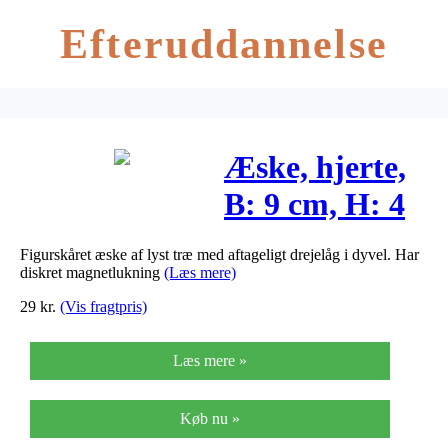
Efteruddannelse
Æske, hjerte,
B: 9 cm, H: 4
cm,
Figurskåret æske af lyst træ med aftageligt drejelåg i dyvel. Har
krydsfiner,
diskret magnetlukning
(Læs mere)
1stk., indv.
29
kr.
(Vis fragtpris)
mål 6,7×2,6
Læs mere »
cm
Køb nu »