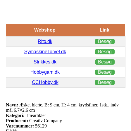
Webshop
Link
Rito.dk
Besøg
SymaskineTorvet.dk
Besøg
Strikkes.dk
Besøg
Hobbygarn.dk
Besøg
CCHobby.dk
Besøg
Navn:
Æske, hjerte, B: 9 cm, H: 4 cm, krydsfiner, 1stk., indv.
mål 6,7×2,6 cm
Kategori:
Træartikler
Producent:
Creativ Company
Varenummer:
56129