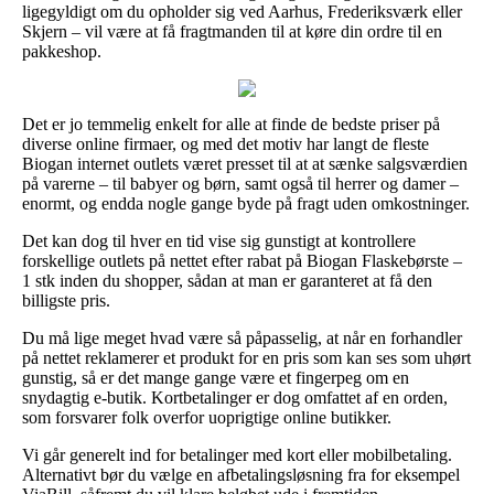
ligegyldigt om du opholder sig ved Aarhus, Frederiksværk eller
Skjern – vil være at få fragtmanden til at køre din ordre til en
pakkeshop.
Det er jo temmelig enkelt for alle at finde de bedste priser på
diverse online firmaer, og med det motiv har langt de fleste
Biogan internet outlets været presset til at at sænke salgsværdien
på varerne – til babyer og børn, samt også til herrer og damer –
enormt, og endda nogle gange byde på fragt uden omkostninger.
Det kan dog til hver en tid vise sig gunstigt at kontrollere
forskellige outlets på nettet efter rabat på Biogan Flaskebørste –
1 stk inden du shopper, sådan at man er garanteret at få den
billigste pris.
Du må lige meget hvad være så påpasselig, at når en forhandler
på nettet reklamerer et produkt for en pris som kan ses som uhørt
gunstig, så er det mange gange være et fingerpeg om en
snydagtig e-butik. Kortbetalinger er dog omfattet af en orden,
som forsvarer folk overfor uoprigtige online butikker.
Vi går generelt ind for betalinger med kort eller mobilbetaling.
Alternativt bør du vælge en afbetalingsløsning fra for eksempel