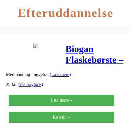
Efteruddannelse
Biogan
Flaskebørste –
1 stk
Med håndtag i bøgetræ
(Læs mere)
25
kr.
(Vis fragtpris)
Læs mere »
Køb nu »