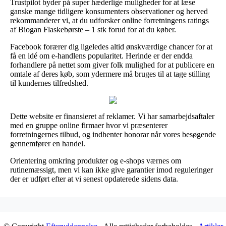
Trustpilot byder på super hæderlige muligheder for at læse
ganske mange tidligere konsumenters observationer og herved
rekommanderer vi, at du udforsker online forretningens ratings
af Biogan Flaskebørste – 1 stk forud for at du køber.
Facebook forærer dig ligeledes altid ønskværdige chancer for at
få en idé om e-handlens popularitet. Herinde er der endda
forhandlere på nettet som giver folk mulighed for at publicere en
omtale af deres køb, som ydermere må bruges til at tage stilling
til kundernes tilfredshed.
Dette website er finansieret af reklamer. Vi har samarbejdsaftaler
med en gruppe online firmaer hvor vi præsenterer
forretningernes tilbud, og indhenter honorar når vores besøgende
gennemfører en handel.
Orientering omkring produkter og e-shops værnes om
rutinemæssigt, men vi kan ikke give garantier imod reguleringer
der er udført efter at vi senest opdaterede sidens data.