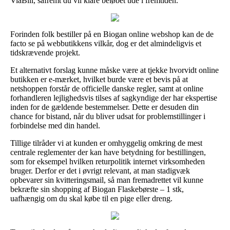
ViaBill, såfremt du vil klare beløbet ude i fremtiden.
Forinden folk bestiller på en Biogan online webshop kan de de
facto se på webbutikkens vilkår, dog er det almindeligvis et
tidskrævende projekt.
Et alternativt forslag kunne måske være at tjekke hvorvidt online
butikken er e-mærket, hvilket burde være et bevis på at
netshoppen forstår de officielle danske regler, samt at online
forhandleren lejlighedsvis tilses af sagkyndige der har ekspertise
inden for de gældende bestemmelser. Dette er desuden din
chance for bistand, når du bliver udsat for problemstillinger i
forbindelse med din handel.
Tillige tilråder vi at kunden er omhyggelig omkring de mest
centrale reglementer der kan have betydning for bestillingen,
som for eksempel hvilken returpolitik internet virksomheden
bruger. Derfor er det i øvrigt relevant, at man stadigvæk
opbevarer sin kvitteringsmail, så man fremadrettet vil kunne
bekræfte sin shopping af Biogan Flaskebørste – 1 stk,
uafhængig om du skal købe til en pige eller dreng.