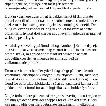
super ligetil, og tit tillige den mest prisbevidste
leveringsmulighed ved køb af Biogan Flaskebørste – 1 stk.
Du kan ydermere udse dig at få pakken sendt til din private
bopæl eller til når du er på job. Fragtløsningen er undertiden en
anelse mere bekostelig, men ligeledes temmelig smertefri. Den
billigste leveringsmodel vil dog til enhver tid være at hente
ordren selv, hvilket dog kræver at du lever i nærheden af internet
webshoppens lager.
Antal dages levering på Sundhed og skønhed || Sundhedspleje
kan vise sig at være usædvanlig central ifald du har behov for
ordren straks, så herved er det fuldt ud passende at man
dobbelttjekker den estimerede leveringstid ved det
vedkommende produkt.
En masse internet handler yder 1 dags fragt på deres favorit
varenumre, eksempelvis Biogan Flaskebørste – 1 stk, men som
ikke desto mindre stiller krav om at bestillingen køres igennem
forud for et fastslået klokkeslæt, så at de garanteret kan nå at få
pakken ordnet forud for at de logistikansatte holder fyraften.
Nogle forhandlere på nettet sikrer gratis levering, men i reglen er
det kun gældende hvis der shoppes for en konkret sum. Ellers
kan man vælge den mest betalelige fragtløsning, hvilket ofte –