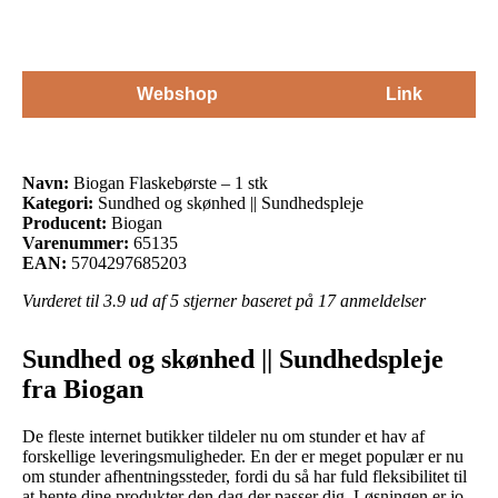
Webshop
Link
Navn:
Biogan Flaskebørste – 1 stk
Kategori:
Sundhed og skønhed || Sundhedspleje
Producent:
Biogan
Varenummer:
65135
EAN:
5704297685203
Vurderet til
3.9
ud af 5 stjerner baseret på
17
anmeldelser
Sundhed og skønhed || Sundhedspleje
fra Biogan
De fleste internet butikker tildeler nu om stunder et hav af
forskellige leveringsmuligheder. En der er meget populær er nu
om stunder afhentningssteder, fordi du så har fuld fleksibilitet til
at hente dine produkter den dag der passer dig. Løsningen er jo