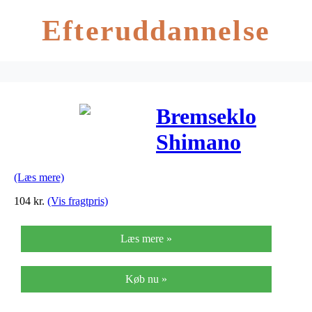
Efteruddannelse
Bremseklo
Shimano
Alivio V-
(Læs mere)
bremse til for
104
kr.
(Vis fragtpris)
med
Læs mere »
udskiftelig
bremsegummi
Køb nu »