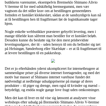
butikkens varenumre, eksempelvis Bremseklo Shimano Alivio
V-bremse til for med udskiftelig bremsegummi, men vær
vagtsom da det stiller krav om at bestillingen gennemføres
forinden et fastslået klokkeslæt, sådan at de sandsynligvis kan nå
at få bestillingen hen til fragtfirmaet før de logistikansatte tager
hjem.
Nogle enkelte webbutikker præsterer gebyrfri levering, men i
mange tilfælde kun såfremt man bestiller for et fastslået beløb.
Desuden kunne du beslutte sig for den mest prisbevidste
leveringsudgave, der tit – uden hensyn til om du befinder sig tæt
på Helsingør, Sønderborg eller Skælskør – er at få fragtfirmaet til
at levere bestillingen til en pakkeshop.
Det er jo efterhånden yderst ukompliceret for internetbrugere at
sammenligne priser på diverse internet foretagender, og med det
motiv har masser af Shimano internet varehuse fundet det
nødvendigt at nedbringe udsalgspriserne på mange af deres
produkter – til piger og drenge, men også til kvinder og mænd –
betydeligt, og endda nogle gange love fragt uden omkostninger.
Men det kan til hver en tid vise sig lønsomt at analysere visse
webshops efter udsalg på Bremseklo Shimano Alivio V-bremse