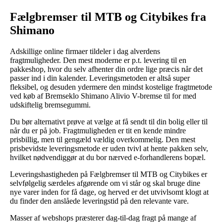
Fælgbremser til MTB og Citybikes fra
Shimano
Adskillige online firmaer tildeler i dag alverdens
fragtmuligheder. Den mest moderne er p.t. levering til en
pakkeshop, hvor du selv afhenter din ordre lige præcis når det
passer ind i din kalender. Leveringsmetoden er altså super
fleksibel, og desuden ydermere den mindst kostelige fragtmetode
ved køb af Bremseklo Shimano Alivio V-bremse til for med
udskiftelig bremsegummi.
Du bør alternativt prøve at vælge at få sendt til din bolig eller til
når du er på job. Fragtmuligheden er tit en kende mindre
prisbillig, men til gengæld vældig overkommelig. Den mest
prisbevidste leveringsmetode er uden tvivl at hente pakken selv,
hvilket nødvendiggør at du bor nærved e-forhandlerens bopæl.
Leveringshastigheden på Fælgbremser til MTB og Citybikes er
selvfølgelig særdeles afgørende om vi står og skal bruge dine
nye varer inden for få dage, og herved er det utvivlsomt klogt at
du finder den anslåede leveringstid på den relevante vare.
Masser af webshops præsterer dag-til-dag fragt på mange af