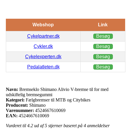
Webshop
Link
Cykelpartner.dk
Besøg
Cykler.dk
Besøg
Cykelexperten.dk
Besøg
Pedalatleten.dk
Besøg
Navn:
Bremseklo Shimano Alivio V-bremse til for med
udskiftelig bremsegummi
Kategori:
Fælgbremser til MTB og Citybikes
Producent:
Shimano
Varenummer:
4524667610069
EAN:
4524667610069
Vurderet til
4.2
ud af 5 stjerner baseret på
4
anmeldelser