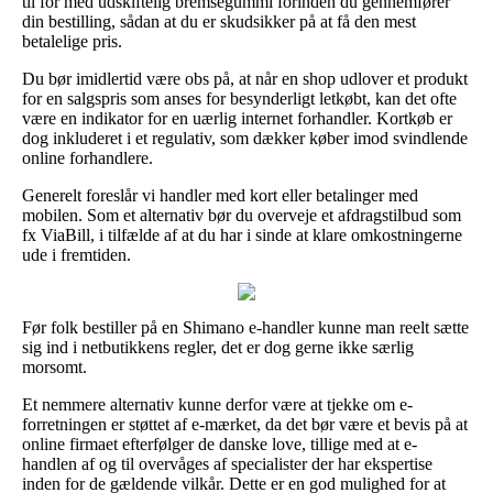
til for med udskiftelig bremsegummi forinden du gennemfører
din bestilling, sådan at du er skudsikker på at få den mest
betalelige pris.
Du bør imidlertid være obs på, at når en shop udlover et produkt
for en salgspris som anses for besynderligt letkøbt, kan det ofte
være en indikator for en uærlig internet forhandler. Kortkøb er
dog inkluderet i et regulativ, som dækker køber imod svindlende
online forhandlere.
Generelt foreslår vi handler med kort eller betalinger med
mobilen. Som et alternativ bør du overveje et afdragstilbud som
fx ViaBill, i tilfælde af at du har i sinde at klare omkostningerne
ude i fremtiden.
Før folk bestiller på en Shimano e-handler kunne man reelt sætte
sig ind i netbutikkens regler, det er dog gerne ikke særlig
morsomt.
Et nemmere alternativ kunne derfor være at tjekke om e-
forretningen er støttet af e-mærket, da det bør være et bevis på at
online firmaet efterfølger de danske love, tillige med at e-
handlen af og til overvåges af specialister der har ekspertise
inden for de gældende vilkår. Dette er en god mulighed for at