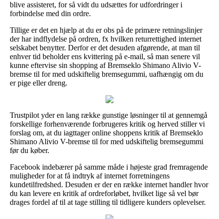
blive assisteret, for så vidt du udsættes for udfordringer i
forbindelse med din ordre.
Tillige er det en hjælp at du er obs på de primære retningslinjer
der har indflydelse på ordren, fx hvilken returrettighed internet
selskabet benytter. Derfor er det desuden afgørende, at man til
enhver tid beholder ens kvittering på e-mail, så man senere vil
kunne eftervise sin shopping af Bremseklo Shimano Alivio V-
bremse til for med udskiftelig bremsegummi, uafhængig om du
er pige eller dreng.
Trustpilot yder en lang række gunstige løsninger til at gennemgå
forskellige forhenværende forbrugeres kritik og herved stiller vi
forslag om, at du iagttager online shoppens kritik af Bremseklo
Shimano Alivio V-bremse til for med udskiftelig bremsegummi
før du køber.
Facebook indebærer på samme måde i højeste grad fremragende
muligheder for at få indtryk af internet forretningens
kundetilfredshed. Desuden er der en række internet handler hvor
du kan levere en kritik af ordreforløbet, hvilket lige så vel bør
drages fordel af til at tage stilling til tidligere kunders oplevelser.