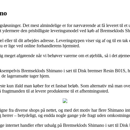
ano
sløsninger. Det mest almindelige er for nærværende at få leveret til et
 tit ydermere den prisbilligste leveringsmodel ved køb af Bremseklods S
eller til dit arbejdes adresse. Leveringstypen viser sig af og til en ta
u er lige ved online forhandlerens hjemsted.
ig meget afgørende når vi behøver varerne om et øjeblik, så i det øjem
 eksempelvis Bremseklods Shimano i sæt til Disk bremser Resin B01S, hvi
n de lageransatte tager hjem.
ste kun ifald man køber for et fastsat beløb. Som alternativ må man ov
fragtmanden til at levere produkterne til et afhentningssted.
ligne fra diverse shops på nettet, og med det motiv har flere Shimano i
 og herrer – betydeligt, og endda nogle gange yde fragt uden omkostninge
ige internet handler efter udsalg på Bremseklods Shimano i sæt til Disk 