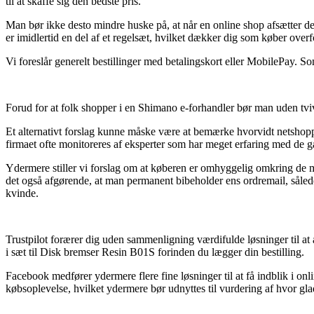
til at skaffe sig den bedste pris.
Man bør ikke desto mindre huske på, at når en online shop afsætter der
er imidlertid en del af et regelsæt, hvilket dækker dig som køber overfo
Vi foreslår generelt bestillinger med betalingskort eller MobilePay. S
Forud for at folk shopper i en Shimano e-forhandler bør man uden tviv
Et alternativt forslag kunne måske være at bemærke hvorvidt netshoppe
firmaet ofte monitoreres af eksperter som har meget erfaring med de gæl
Ydermere stiller vi forslag om at køberen er omhyggelig omkring de m
det også afgørende, at man permanent bibeholder ens ordremail, såle
kvinde.
Trustpilot forærer dig uden sammenligning værdifulde løsninger til a
i sæt til Disk bremser Resin B01S forinden du lægger din bestilling.
Facebook medfører ydermere flere fine løsninger til at få indblik i on
købsoplevelse, hvilket ydermere bør udnyttes til vurdering af hvor gl