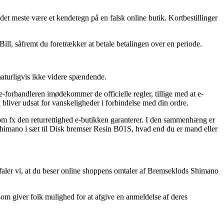
 det meste være et kendetegn på en falsk online butik. Kortbestillinger
ill, såfremt du foretrækker at betale betalingen over en periode.
naturligvis ikke videre spændende.
-forhandleren imødekommer de officielle regler, tillige med at e-
u bliver udsat for vanskeligheder i forbindelse med din ordre.
som fx den returrettighed e-butikken garanterer. I den sammenhæng er
himano i sæt til Disk bremser Resin B01S, hvad end du er mand eller
efaler vi, at du beser online shoppens omtaler af Bremseklods Shimano
som giver folk mulighed for at afgive en anmeldelse af deres