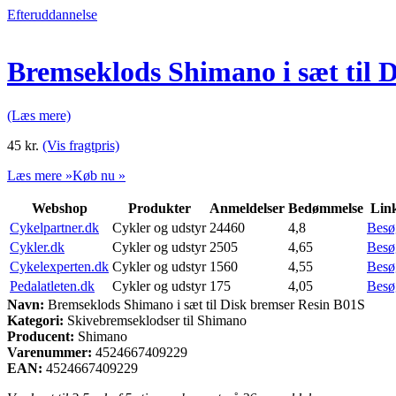
Efteruddannelse
Bremseklods Shimano i sæt til 
(Læs mere)
45
kr.
(Vis fragtpris)
Læs mere »
Køb nu »
Webshop
Produkter
Anmeldelser
Bedømmelse
Lin
Cykelpartner.dk
Cykler og udstyr
24460
4,8
Besø
Cykler.dk
Cykler og udstyr
2505
4,65
Besø
Cykelexperten.dk
Cykler og udstyr
1560
4,55
Besø
Pedalatleten.dk
Cykler og udstyr
175
4,05
Besø
Navn:
Bremseklods Shimano i sæt til Disk bremser Resin B01S
Kategori:
Skivebremseklodser til Shimano
Producent:
Shimano
Varenummer:
4524667409229
EAN:
4524667409229