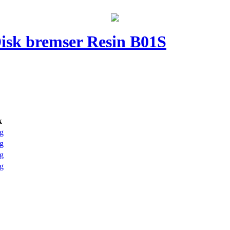
Disk bremser Resin B01S
k
g
g
g
g