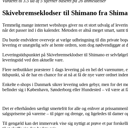
Vurderet til
3.5
ud af 5 stjerner baseret på
26
anmeldelser
Skivebremseklodser til Shimano fra Shim
Temmelig mange internet webshops giver nu et stort udvalg af levering
når det passer ind i din kalender. Metoden er altså meget smart, samt
Du burde endvidere overveje at vælge udbringning til din private bopæl 
levering er unægtelig selv at hente ordren, som dog nødvendiggør at d
Leveringstidspunktet på Skivebremseklodser til Shimano er selvfølgel
leveringstid ved den aktuelle vare.
Flere netbutikker præsterer 1 dags levering på en hel del varenumre,
tidspunkt, så de har en chance for at nå at få de nye varer ordnet inde
Enkelte e-shops i Danmark sikrer levering uden gebyr, men for det me
befinder sig i København, Sønderborg eller Hundested – vil være at få 
Det er efterhånden særligt smertefrit for alle og enhver at prissammen
salgspriserne på varerne – til piger og drenge, og ligeledes til damer
Til gengæld kan det immervæk vise sig nyttigt at prøve et par forskell