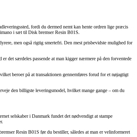
 udleveringssted, fordi du dermed nemt kan hente ordren lige præcis
himano i sæt til Disk bremser Resin B01S.
k dyrere, men også rigtig smertefri. Den mest prisbevidste mulighed for
ed er det særdeles passende at man kigger nærmere på den forventede
lket beroer på at transaktionen gennemføres forud for et nøjagtigt
erveje den billigste leveringsmodel, hvilket mange gange – om du
nternet selskaber i Danmark fundet det nødvendigt at stampe
r.
bremser Resin B01S før du bestiller, således at man er velinformeret