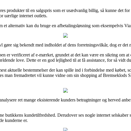
es produkter til en salgspris som er usædvanlig billig, så kunne det for
r uærlige internet outlets.
om et alternativ kan du bruge en afbetalingsløsning som eksempelvis ViaB
l gøre sig bekendt med indholdet af dens forretningsvilkår, dog er det 
n er verificeret af e-mærket, grundet at det kan være en sikring om at e
dende love. Dette er en god lejlighed til at få assistance, for så vidt d
est aktuelle bestemmelser der kan spille ind i forbindelse med købet, 
des man fremadrettet vil kunne vidne om sin shopping af Bremseklods S
t analysere ret mange eksisterende kunders betragtninger og herved anb
line butikkens kundetilfredshed. Derudover ses nogle internet selskaber 
ade kunderne er.