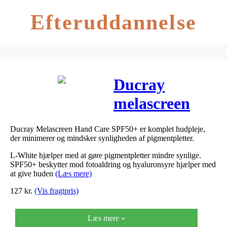
Efteruddannelse
Ducray
melascreen
hand care 50
Ducray Melascreen Hand Care SPF50+ er komplet hudpleje,
ml
der minimerer og mindsker synligheden af pigmentpletter.
L-White hjælper med at gøre pigmentpletter mindre synlige.
SPF50+ beskytter mod fotoaldring og hyaluronsyre hjælper med
at give huden
(Læs mere)
127
kr.
(Vis fragtpris)
Læs mere »