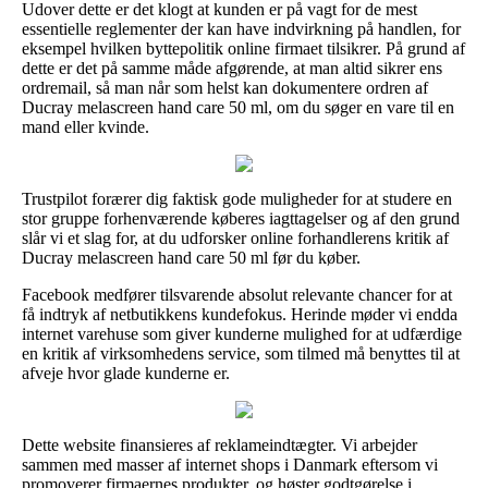
Udover dette er det klogt at kunden er på vagt for de mest
essentielle reglementer der kan have indvirkning på handlen, for
eksempel hvilken byttepolitik online firmaet tilsikrer. På grund af
dette er det på samme måde afgørende, at man altid sikrer ens
ordremail, så man når som helst kan dokumentere ordren af
Ducray melascreen hand care 50 ml, om du søger en vare til en
mand eller kvinde.
Trustpilot forærer dig faktisk gode muligheder for at studere en
stor gruppe forhenværende køberes iagttagelser og af den grund
slår vi et slag for, at du udforsker online forhandlerens kritik af
Ducray melascreen hand care 50 ml før du køber.
Facebook medfører tilsvarende absolut relevante chancer for at
få indtryk af netbutikkens kundefokus. Herinde møder vi endda
internet varehuse som giver kunderne mulighed for at udfærdige
en kritik af virksomhedens service, som tilmed må benyttes til at
afveje hvor glade kunderne er.
Dette website finansieres af reklameindtægter. Vi arbejder
sammen med masser af internet shops i Danmark eftersom vi
promoverer firmaernes produkter, og høster godtgørelse i