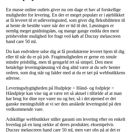
En masse online outlets giver nu om dage et hav af forskellige
muligheder for levering. En der er meget populær er i øjeblikket
at få leveret til et udleveringssted, som giver dig fleksibiliteten til
at hente de bestilte varer når der er tid til det. Løsningen er
nemlig meget gnidningsløs, og mange gange endda den mest
prisbevidste mulighed for fragt ved køb af Ducray melascreen
hand care 50 ml.
Du kan endvidere udse dig at få produkterne leveret hjem til dig
eller til når du er på job. Fragtmuligheden er gerne en smule
mindre prisbillig, men til gengæld ret så simpel. Den mest
betalelige leveringsløsning vil dog altid være at du selv henter
ordren, som dog står og falder med at du er tæt på webbutikkens
adresse.
Leveringsdygtigheden på Hudpleje > Hånd- og fodpleje >
Håndpleje kan vise sig at være ret så aktuel i tilfælde af at man
har brug for dine nye varer nu og her, så i det øjemed er det
ganske meningsfuldt at vi ser den anslåede leveringstid på den
vedkommende vare.
Adskillige webbutikker stiller garanti om levering efter en enkelt
hverdag på en lang række af deres produkter, eksempelvis
Ducray melascreen hand care 50 ml, men vær obs på at det er