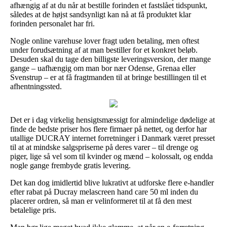
afhængig af at du når at bestille forinden et fastslået tidspunkt,
således at de højst sandsynligt kan nå at få produktet klar
forinden personalet har fri.
Nogle online varehuse lover fragt uden betaling, men oftest
under forudsætning af at man bestiller for et konkret beløb.
Desuden skal du tage den billigste leveringsversion, der mange
gange – uafhængig om man bor nær Odense, Grenaa eller
Svenstrup – er at få fragtmanden til at bringe bestillingen til et
afhentningssted.
Det er i dag virkelig hensigtsmæssigt for almindelige dødelige at
finde de bedste priser hos flere firmaer på nettet, og derfor har
utallige DUCRAY internet forretninger i Danmark været presset
til at at mindske salgspriserne på deres varer – til drenge og
piger, lige så vel som til kvinder og mænd – kolossalt, og endda
nogle gange frembyde gratis levering.
Det kan dog imidlertid blive lukrativt at udforske flere e-handler
efter rabat på Ducray melascreen hand care 50 ml inden du
placerer ordren, så man er velinformeret til at få den mest
betalelige pris.