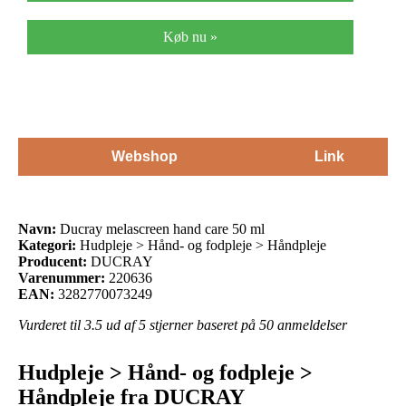
Køb nu »
Webshop
Link
Navn:
Ducray melascreen hand care 50 ml
Kategori:
Hudpleje > Hånd- og fodpleje > Håndpleje
Producent:
DUCRAY
Varenummer:
220636
EAN:
3282770073249
Vurderet til
3.5
ud af 5 stjerner baseret på
50
anmeldelser
Hudpleje > Hånd- og fodpleje >
Håndpleje fra DUCRAY