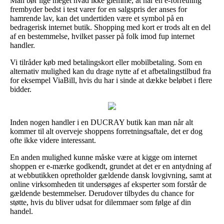
Man bør lige meget hvad ikke glemme, at når en e-forretning
frembyder bedst i test varer for en salgspris der anses for
hamrende lav, kan det undertiden være et symbol på en
bedragerisk internet butik. Shopping med kort er trods alt en del
af en bestemmelse, hvilket passer på folk imod fup internet
handler.
Vi tilråder køb med betalingskort eller mobilbetaling. Som en
alternativ mulighed kan du drage nytte af et afbetalingstilbud fra
for eksempel ViaBill, hvis du har i sinde at dække beløbet i flere
bidder.
Inden nogen handler i en DUCRAY butik kan man når alt
kommer til alt overveje shoppens forretningsaftale, det er dog
ofte ikke videre interessant.
En anden mulighed kunne måske være at kigge om internet
shoppen er e-mærke godkendt, grundet at det er en antydning af
at webbutikken opretholder gældende dansk lovgivning, samt at
online virksomheden tit undersøges af eksperter som forstår de
gældende bestemmelser. Derudover tilbydes du chance for
støtte, hvis du bliver udsat for dilemmaer som følge af din
handel.