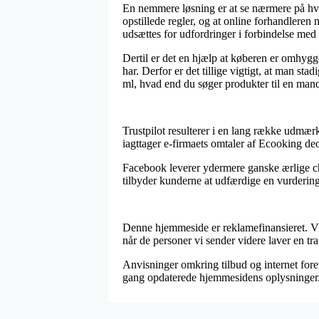
En nemmere løsning er at se nærmere på hvo
opstillede regler, og at online forhandleren 
udsættes for udfordringer i forbindelse med 
Dertil er det en hjælp at køberen er omhygg
har. Derfor er det tillige vigtigt, at man s
ml, hvad end du søger produkter til en mand
Trustpilot resulterer i en lang række udmæ
iagttager e-firmaets omtaler af Ecooking de
Facebook leverer ydermere ganske ærlige cha
tilbyder kunderne at udfærdige en vurdering 
Denne hjemmeside er reklamefinansieret. Vi 
når de personer vi sender videre laver en tr
Anvisninger omkring tilbud og internet foret
gang opdaterede hjemmesidens oplysninger