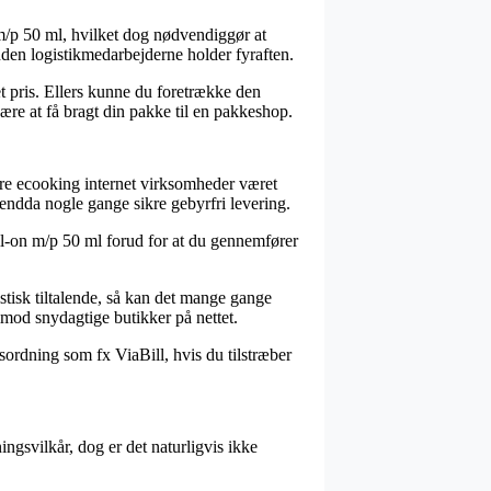
m/p 50 ml, hvilket dog nødvendiggør at
nden logistikmedarbejderne holder fyraften.
et pris. Ellers kunne du foretrække den
ære at få bragt din pakke til en pakkeshop.
lere ecooking internet virksomheder været
g endda nogle gange sikre gebyrfri levering.
oll-on m/p 50 ml forud for at du gennemfører
istisk tiltalende, så kan det mange gange
 imod snydagtige butikker på nettet.
sordning som fx ViaBill, hvis du tilstræber
ingsvilkår, dog er det naturligvis ikke