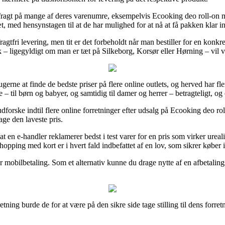
g fragt på mange af deres varenumre, eksempelvis Ecooking deo roll-on 
t, med hensynstagen til at de har mulighed for at nå at få pakken klar i
agtfri levering, men tit er det forbeholdt når man bestiller for en konkr
 – ligegyldigt om man er tæt på Silkeborg, Korsør eller Hørning – vil v
ugerne at finde de bedste priser på flere online outlets, og herved har f
e – til børn og babyer, og samtidig til damer og herrer – betragteligt, o
 udforske indtil flere online forretninger efter udsalg på Ecooking deo r
age den laveste pris.
at en e-handler reklamerer bedst i test varer for en pris som virker ureal
hopping med kort er i hvert fald indbefattet af en lov, som sikrer køber
er mobilbetaling. Som et alternativ kunne du drage nytte af en afbetaling
ing burde de for at være på den sikre side tage stilling til dens forretn