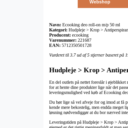
Webshop
Navn:
Ecooking deo roll-on m/p 50 ml
Kategori:
Hudpleje > Krop > Antiperspiran
Producent:
ecooking
Varenummer:
221687
EAN:
5712350501728
Vurderet til
3.7
ud af 5 stjerner baseret på
1
Hudpleje > Krop > Antiper
En del outlets på nettet foreslår i øjeblikke
for at hente dine produkter lige når det pas
leveringsmulighed ved køb af Ecooking deo
Du bør lige så vel afveje for og imod at få p
kende mere bekostelig, men endda meget lig
løsning nødvendiggør at du bor nærved inter
Leveringstiden på Hudpleje > Krop > Antiper
øjemed er det rigtig meningsfuldt at man ser