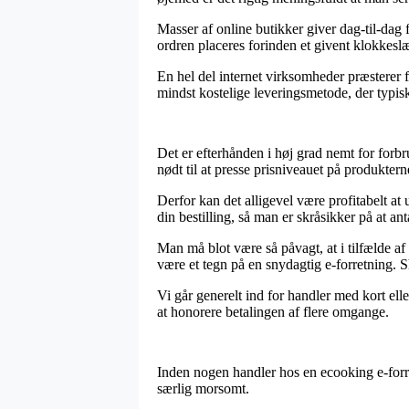
Masser af online butikker giver dag-til-da
ordren placeres forinden et givent klokkeslæ
En hel del internet virksomheder præsterer fr
mindst kostelige leveringsmetode, der typisk
Det er efterhånden i høj grad nemt for forbr
nødt til at presse prisniveauet på produktern
Derfor kan det alligevel være profitabelt at
din bestilling, så man er skråsikker på at ant
Man må blot være så påvagt, at i tilfælde af 
være et tegn på en snydagtig e-forretning. S
Vi går generelt ind for handler med kort ell
at honorere betalingen af flere omgange.
Inden nogen handler hos en ecooking e-forretn
særlig morsomt.