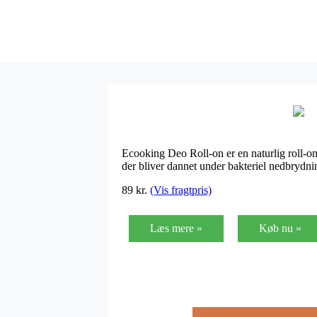
Ecooking Deo Roll-on er en naturlig roll-on
der bliver dannet under bakteriel nedbrydn
89
kr.
(Vis fragtpris)
Læs mere »
Køb nu »