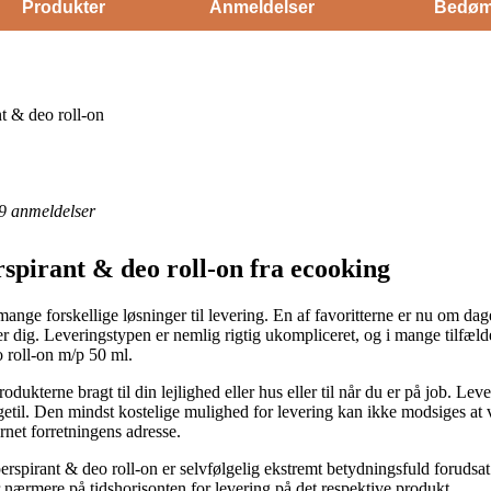
Produkter
Anmeldelser
Bedøm
t & deo roll-on
9
anmeldelser
spirant & deo roll-on fra ecooking
t mange forskellige løsninger til levering. En af favoritterne er nu om d
ser dig. Leveringstypen er nemlig rigtig ukompliceret, og i mange tilfæld
 roll-on m/p 50 ml.
rodukterne bragt til din lejlighed eller hus eller til når du er på job. Le
etil. Den mindst kostelige mulighed for levering kan ikke modsiges at 
net forretningens adresse.
spirant & deo roll-on er selvfølgelig ekstremt betydningsfuld forudsat 
 nærmere på tidshorisonten for levering på det respektive produkt.