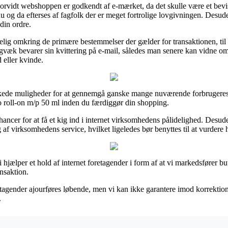
rvidt webshoppen er godkendt af e-mærket, da det skulle være et bevi
nu og da efterses af fagfolk der er meget fortrolige lovgivningen. Desude
din ordre.
elig omkring de primære bestemmelser der gælder for transaktionen, til 
tadigvæk bevarer sin kvittering på e-mail, således man senere kan vidne
 eller kvinde.
rkede muligheder for at gennemgå ganske mange nuværende forbrugeres o
o roll-on m/p 50 ml inden du færdiggør din shopping.
ncer for at få et kig ind i internet virksomhedens pålidelighed. Desud
af virksomhedens service, hvilket ligeledes bør benyttes til at vurdere
hjælper et hold af internet foretagender i form af at vi markedsfører bu
ansaktion.
agender ajourføres løbende, men vi kan ikke garantere imod korrektioner 
.