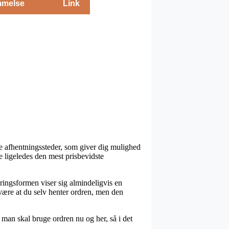
melse
Link
age afhentningssteder, som giver dig mulighed
e ligeledes den mest prisbevidste
veringsformen viser sig almindeligvis en
være at du selv henter ordren, men den
man skal bruge ordren nu og her, så i det