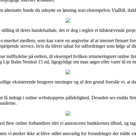
m alternativ burde du udnytte en løsning som eksempelvis ViaBill, ifald d
tilling til deres handelsaftale, det er dog i reglen et tidskrævende proje
r e-mærket medlem, som kan være en angivelse af at internet firmaet fors
 hjælpende service, hvis du bliver udsat for udfordringer som følge af din
har indflydelse på ordren, til eksempel hvilken returneringsret online fir
g Lip Balm Neutral 15 ml, ligegyldigt om man søger efter varer til en m
rskellige eksisterende brugeres meninger og af den grund foreslår vi, a
få indsigt i online webshoppens pålidelighed. Desuden ses endda firmae
kunderne.
d flere online forhandlere idet vi annoncerer butikkernes tilbud, og tag
vi ønsker ikke at blive stillet ansvarlig for forandringer der måtte vær