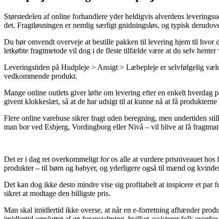
Størstedelen af online forhandlere yder heldigvis alverdens leverings
det. Fragtløsningen er nemlig særligt gnidningsløs, og typisk derudo
Du bør omvendt overveje at bestille pakken til levering hjem til hvor
letkøbte fragtmetode vil dog i de fleste tilfælde være at du selv hent
Leveringstiden på Hudpleje > Ansigt > Læbepleje er selvfølgelig vældig v
vedkommende produkt.
Mange online outlets giver løfte om levering efter en enkelt hverdag
givent klokkeslæt, så at de har udsigt til at kunne nå at få produkterne b
Flere online varehuse sikrer fragt uden beregning, men undertiden stil
man bor ved Esbjerg, Vordingborg eller Nivå – vil blive at få fragtmand
Det er i dag ret overkommeligt for os alle at vurdere prisniveauet hos
produkter – til børn og babyer, og yderligere også til mænd og kvinder
Det kan dog ikke desto mindre vise sig profitabelt at inspicere et par
sikret at modtage den billigste pris.
Man skal imidlertid ikke overse, at når en e-forretning afhænder produ
imidlertid omsluttet af en foranstaltning, hvilket assisterer folk overfor