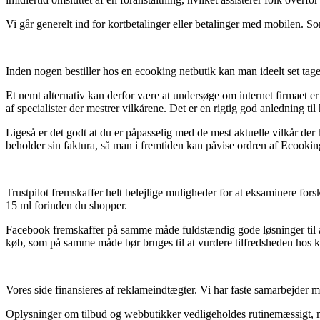
Vi går generelt ind for kortbetalinger eller betalinger med mobilen. So
Inden nogen bestiller hos en ecooking netbutik kan man ideelt set tage s
Et nemt alternativ kan derfor være at undersøge om internet firmaet e
af specialister der mestrer vilkårene. Det er en rigtig god anledning til
Ligeså er det godt at du er påpasselig med de mest aktuelle vilkår der 
beholder sin faktura, så man i fremtiden kan påvise ordren af Ecookin
Trustpilot fremskaffer helt belejlige muligheder for at eksaminere fo
15 ml forinden du shopper.
Facebook fremskaffer på samme måde fuldstændig gode løsninger til at 
køb, som på samme måde bør bruges til at vurdere tilfredsheden hos 
Vores side finansieres af reklameindtægter. Vi har faste samarbejder me
Oplysninger om tilbud og webbutikker vedligeholdes rutinemæssigt, men 