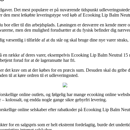
udgaver. Det mest populære er på nuværende tidspunkt udleveringssteder,
ver den mest letkøbte leveringstype ved køb af Ecooking Lip Balm Neutr
 du bor eller til din arbejdsplads. Løsningen er desværre en kende mere
er varerne, men den mulighed forudsætter at du fysisk befinder dig nærv
æsentlig i tilfælde af at du står og skal bruge dine nye varer straks, så
 på en række af deres varer, eksempelvis Ecooking Lip Balm Neutral 15
etjent forud for at de lageransatte har fri.
ler det krav om at der købes for en præcis sum. Desuden skal du gribe den
en til at køre ordren til et udleveringssted.
 forskellige online outlets, og følgelig har mange ecooking online webs
 – kolossalt, og endda nogle gange sikre gebyrfri levering.
 forskellige online selskaber efter rabatkoder på Ecooking Lip Balm Neut
kter for en salgspris som er helt ekstremt fordelagtig, burde det undert
 uoprigtige internet selskaber.