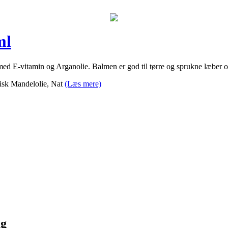
ml
d E-vitamin og Arganolie. Balmen er god til tørre og sprukne læber og
gisk Mandelolie, Nat
(Læs mere)
ng