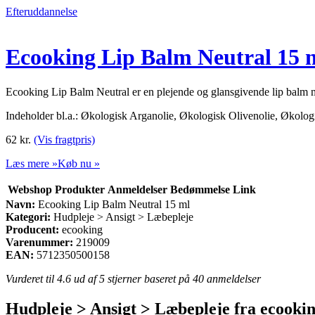
Efteruddannelse
Ecooking Lip Balm Neutral 15 
Ecooking Lip Balm Neutral er en plejende og glansgivende lip balm me
Indeholder bl.a.: Økologisk Arganolie, Økologisk Olivenolie, Økolo
62
kr.
(Vis fragtpris)
Læs mere »
Køb nu »
Webshop
Produkter
Anmeldelser
Bedømmelse
Link
Navn:
Ecooking Lip Balm Neutral 15 ml
Kategori:
Hudpleje > Ansigt > Læbepleje
Producent:
ecooking
Varenummer:
219009
EAN:
5712350500158
Vurderet til
4.6
ud af 5 stjerner baseret på
40
anmeldelser
Hudpleje > Ansigt > Læbepleje fra ecooki