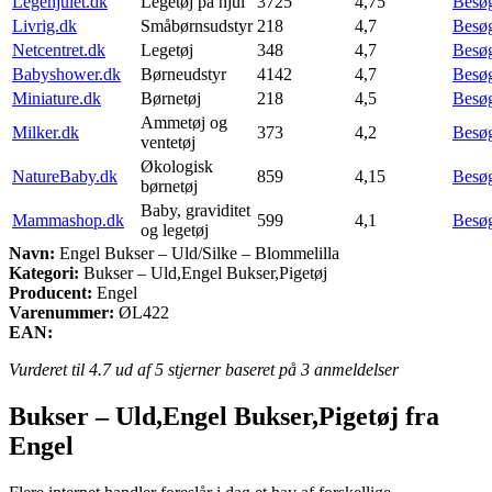
Legehjulet.dk
Legetøj på hjul
3725
4,75
Besø
Livrig.dk
Småbørnsudstyr
218
4,7
Besø
Netcentret.dk
Legetøj
348
4,7
Besø
Babyshower.dk
Børneudstyr
4142
4,7
Besø
Miniature.dk
Børnetøj
218
4,5
Besø
Ammetøj og
Milker.dk
373
4,2
Besø
ventetøj
Økologisk
NatureBaby.dk
859
4,15
Besø
børnetøj
Baby, graviditet
Mammashop.dk
599
4,1
Besø
og legetøj
Navn:
Engel Bukser – Uld/Silke – Blommelilla
Kategori:
Bukser – Uld,Engel Bukser,Pigetøj
Producent:
Engel
Varenummer:
ØL422
EAN:
Vurderet til
4.7
ud af 5 stjerner baseret på
3
anmeldelser
Bukser – Uld,Engel Bukser,Pigetøj fra
Engel