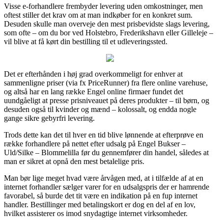
Visse e-forhandlere frembyder levering uden omkostninger, men
oftest stiller det krav om at man indkøber for en konkret sum.
Desuden skulle man overveje den mest prisbevidste slags levering,
som ofte – om du bor ved Holstebro, Frederikshavn eller Gilleleje –
vil blive at få kørt din bestilling til et udleveringssted.
Det er efterhånden i høj grad overkommeligt for enhver at
sammenligne priser (via fx PriceRunner) fra flere online varehuse,
og altså har en lang række Engel online firmaer fundet det
uundgåeligt at presse prisniveauet på deres produkter – til børn, og
desuden også til kvinder og mænd – kolossalt, og endda nogle
gange sikre gebyrfri levering.
Trods dette kan det til hver en tid blive lønnende at efterprøve en
række forhandlere på nettet efter udsalg på Engel Bukser –
Uld/Silke – Blommelilla før du gennemfører din handel, således at
man er sikret at opnå den mest betalelige pris.
Man bør lige meget hvad være årvågen med, at i tilfælde af at en
internet forhandler sælger varer for en udsalgspris der er hamrende
favorabel, så burde det tit være en indikation på en fup internet
handler. Bestillinger med betalingskort er dog en del af en lov,
hvilket assisterer os imod snydagtige internet virksomheder.