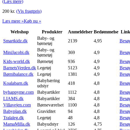
(Læs mere)
200
kr.
(Vis fragtpris)
Læs mere »
Køb nu »
Webshop
Produkter
Anmeldelser
Bedømmelse
Lin
Baby- og
Smartkidz.dk
2139
4,95
Besø
børnetøj
Baby- og
MiniJacobi.dk
369
4,9
Besø
børnetøj
Kids-world.dk
Børnetøj
936
4,9
Besø
BarnetsVerden.dk
Legetøj
5123
4,9
Besø
Børnibalance.dk
Legetøj
1381
4,9
Besø
Babybæring
Koalabarn.dk
418
4,8
Besø
udstyr
byhappyme.com
Babyartikler
1112
4,8
Besø
LIAMS.dk
Babyartikler
384
4,8
Besø
Villavejen.com
Børneværelset
1100
4,8
Besø
Babyplan.dk
Graviditet
94
4,8
Besø
Tralaleg.dk
Legetøj
48
4,8
Besø
MamaMilla.dk
Babyudstyr
126
4,75
Besø