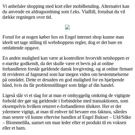
Vi anbefaler shopping med kort eller mobilbetaling. Alternativt kan
du anvende en afdragsordning som f.eks. ViaBill, forudsat du vil
dække regningen over tid.
Forud for at nogen køber hos en Engel internet shop kunne man
ideelt set tage stilling til webshoppens regler, dog er det bare en
omfattende opgave.
En anden mulighed kan være at kontrollere hvorvidt netshoppen er
e-mærke godkendt, da det skulle være et bevis på at online
forhandleren forstår gældende dansk lovgivning, og at online firmaet
tit revideres af fagmænd som har megen viden om bestemmelserne
på området. Dette er desuden en god mulighed for en hjælpende
hånd, hvis du får problemstillinger som følge af din handel.
Ligeså slår vi et slag for at man er omhyggelig omkring de vigtigste
forhold der gør sig gældende i forbindelse med transaktionen, som
eksempelvis hvilken returret e-forhandleren tilsikrer. Her er det
ydermere vigtigt, at man til enhver tid bevarer ens faktura, således
man senere vil kunne eftervise handlen af Engel Bukser – Uld/Silke
– Blommelilla, uanset om man leder efter et produkt til en voksen
eller et barn.