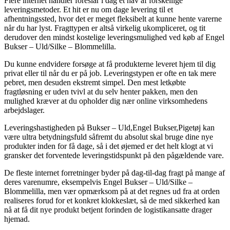
Flere internet handler foreslår i dag et hav af forskellige
leveringsmetoder. Et hit er nu om dage levering til et
afhentningssted, hvor det er meget fleksibelt at kunne hente varerne
når du har lyst. Fragttypen er altså virkelig ukompliceret, og tit
derudover den mindst kostelige leveringsmulighed ved køb af Engel
Bukser – Uld/Silke – Blommelilla.
Du kunne endvidere forsøge at få produkterne leveret hjem til dig
privat eller til når du er på job. Leveringstypen er ofte en tak mere
pebret, men desuden ekstremt simpel. Den mest letkøbte
fragtløsning er uden tvivl at du selv henter pakken, men den
mulighed kræver at du opholder dig nær online virksomhedens
arbejdslager.
Leveringshastigheden på Bukser – Uld,Engel Bukser,Pigetøj kan
være ultra betydningsfuld såfremt du absolut skal bruge dine nye
produkter inden for få dage, så i det øjemed er det helt klogt at vi
gransker det forventede leveringstidspunkt på den pågældende vare.
De fleste internet forretninger byder på dag-til-dag fragt på mange af
deres varenumre, eksempelvis Engel Bukser – Uld/Silke –
Blommelilla, men vær opmærksom på at det regnes ud fra at orden
realiseres forud for et konkret klokkeslæt, så de med sikkerhed kan
nå at få dit nye produkt betjent forinden de logistikansatte drager
hjemad.