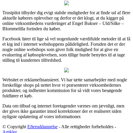
Trustpilot tilbyder dig evigt stabile muligheder for at finde ud af flere
aktuelle køberes oplevelser og derfor er det klogt, at du kigger på
online virksomhedens vurderinger af Engel Bukser – Uld/Silke –
Blommelilla forinden du køber.
Facebook fører til lige så vel nogenlunde værdifulde metoder til at få
et kig ind i internet webshoppens pålidelighed. Foruden det er der
nogle online webshops som giver folk mulighed for at give en
evaluering af købsoplevelsen, som tillige burde benyttes til at tage
stilling til kundernes tilfredshed.
Websitet er reklamefinansieret. Vi har tætte samarbejder med nogle
forskellige shops på nettet hvor vi præsenterer virksomhedernes
produkter, og indhenter kommission for så vidt vores besøgende
fuldfører et køb.
Data om tilbud og internet foretagender værnes om jævnligt, men
der gives ikke garantier imod korrektioner der er realiseret siden
nyligste opdatering af vores informationer.
© Copyright
Efteruddannelse
- Alle rettigheder forbeholdes -
Artikler