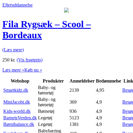
Efteruddannelse
Fila Rygsæk – Scool –
Bordeaux
(Læs mere)
250
kr.
(Vis fragtpris)
Læs mere »
Køb nu »
Webshop
Produkter
Anmeldelser
Bedømmelse
Lin
Baby- og
Smartkidz.dk
2139
4,95
Besø
børnetøj
Baby- og
MiniJacobi.dk
369
4,9
Besø
børnetøj
Kids-world.dk
Børnetøj
936
4,9
Besø
BarnetsVerden.dk
Legetøj
5123
4,9
Besø
Børnibalance.dk
Legetøj
1381
4,9
Besø
Babybæring