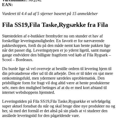
EAN:
Vurderet til
4.4
ud af 5 stjerner baseret på
15
anmeldelser
Fila SS19,Fila Taske,Rygsække fra Fila
Størstedelen af e-butikker frembyder nu om stunder et hav af
forskellige leveringsmuligheder. En favorit er for nærværende
pakkeshoppen, fordi du på den måde nemt kan hente pakken lige
når det passer dig. Leveringstypen er jo yderst ligetil, samt mange
gange endvidere den billigste fragtform ved køb af Fila Rygsæk –
Scool – Bordeaux.
Du burde lige så vel overveje at bestille ordren til levering hjem til
din privatadresse eller ud til dit arbejde. Den er til tider en sjat mere
omkostningsfuld, men ydermere særdeles uproblematisk. Den
prisbilligste form for fragt vil dog altid være at hente produkterne
selv, men den mulighed betinges af at du er med kort afstand til
internet webshoppens hjemsted.
Leveringstiden på Fila SS19,Fila Taske,Rygsække er selvfølgelig
super aktuel forudsat du står og skal bruge dine nye produkter nu og
her, så med det formål er det altså på sin plads at vi studerer den
anslåede leveringstid for den pågældende vare.