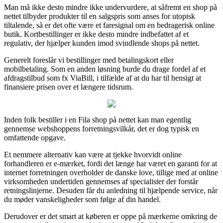
Man må ikke desto mindre ikke undervurdere, at såfremt en shop på
nettet tilbyder produkter til en salgspris som anses for utopisk
tiltalende, så er det ofte være et faresignal om en bedragerisk online
butik. Kortbestillinger er ikke desto mindre indbefattet af et
regulativ, der hjælper kunden imod svindlende shops på nettet.
Generelt foreslår vi bestillinger med betalingskort eller
mobilbetaling. Som en anden løsning burde du drage fordel af et
afdragstilbud som fx ViaBill, i tilfælde af at du har til hensigt at
finansiere prisen over et længere tidsrum.
Inden folk bestiller i en Fila shop på nettet kan man egentlig
gennemse webshoppens forretningsvilkår, det er dog typisk en
omfattende opgave.
Et nemmere alternativ kan være at tjekke hvorvidt online
forhandleren er e-mærket, fordi det længe har været en garanti for at
internet forretningen overholder de danske love, tillige med at online
virksomheden undertiden gennemses af specialister der forstår
retningslinjerne. Desuden får du anledning til hjælpende service, når
du møder vanskeligheder som følge af din handel.
Derudover er det smart at køberen er oppe på mærkerne omkring de