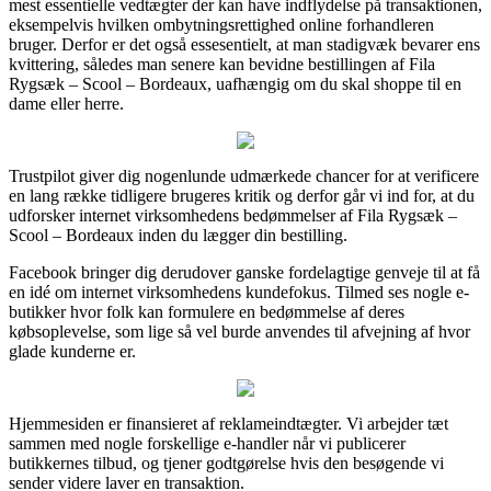
mest essentielle vedtægter der kan have indflydelse på transaktionen,
eksempelvis hvilken ombytningsrettighed online forhandleren
bruger. Derfor er det også essesentielt, at man stadigvæk bevarer ens
kvittering, således man senere kan bevidne bestillingen af Fila
Rygsæk – Scool – Bordeaux, uafhængig om du skal shoppe til en
dame eller herre.
Trustpilot giver dig nogenlunde udmærkede chancer for at verificere
en lang række tidligere brugeres kritik og derfor går vi ind for, at du
udforsker internet virksomhedens bedømmelser af Fila Rygsæk –
Scool – Bordeaux inden du lægger din bestilling.
Facebook bringer dig derudover ganske fordelagtige genveje til at få
en idé om internet virksomhedens kundefokus. Tilmed ses nogle e-
butikker hvor folk kan formulere en bedømmelse af deres
købsoplevelse, som lige så vel burde anvendes til afvejning af hvor
glade kunderne er.
Hjemmesiden er finansieret af reklameindtægter. Vi arbejder tæt
sammen med nogle forskellige e-handler når vi publicerer
butikkernes tilbud, og tjener godtgørelse hvis den besøgende vi
sender videre laver en transaktion.