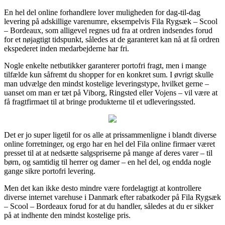
En hel del online forhandlere lover muligheden for dag-til-dag
levering på adskillige varenumre, eksempelvis Fila Rygsæk – Scool
– Bordeaux, som alligevel regnes ud fra at ordren indsendes forud
for et nøjagtigt tidspunkt, således at de garanteret kan nå at få ordren
ekspederet inden medarbejderne har fri.
Nogle enkelte netbutikker garanterer portofri fragt, men i mange
tilfælde kun såfremt du shopper for en konkret sum. I øvrigt skulle
man udvælge den mindst kostelige leveringstype, hvilket gerne –
uanset om man er tæt på Viborg, Ringsted eller Vojens – vil være at
få fragtfirmaet til at bringe produkterne til et udleveringssted.
Det er jo super ligetil for os alle at prissammenligne i blandt diverse
online forretninger, og ergo har en hel del Fila online firmaer været
presset til at at nedsætte salgspriserne på mange af deres varer – til
børn, og samtidig til herrer og damer – en hel del, og endda nogle
gange sikre portofri levering.
Men det kan ikke desto mindre være fordelagtigt at kontrollere
diverse internet varehuse i Danmark efter rabatkoder på Fila Rygsæk
– Scool – Bordeaux forud for at du handler, således at du er sikker
på at indhente den mindst kostelige pris.