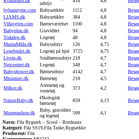
Koalabarn.dk
418
4,8
Besø
udstyr
byhappyme.com
Babyartikler
1112
4,8
Besø
LIAMS.dk
Babyartikler
384
4,8
Besø
Villavejen.com
Børneværelset
1100
4,8
Besø
Babyplan.dk
Graviditet
94
4,8
Besø
Tralaleg.dk
Legetøj
48
4,8
Besø
MamaMilla.dk
Babyudstyr
126
4,75
Besø
Legehjulet.dk
Legetøj på hjul
3725
4,75
Besø
Livrig.dk
Småbørnsudstyr
218
4,7
Besø
Netcentret.dk
Legetøj
348
4,7
Besø
Babyshower.dk
Børneudstyr
4142
4,7
Besø
Miniature.dk
Børnetøj
218
4,5
Besø
Ammetøj og
Milker.dk
373
4,2
Besø
ventetøj
Økologisk
NatureBaby.dk
859
4,15
Besø
børnetøj
Baby, graviditet
Mammashop.dk
599
4,1
Besø
og legetøj
Navn:
Fila Rygsæk – Scool – Bordeaux
Kategori:
Fila SS19,Fila Taske,Rygsække
Producent:
Fila
Varenummer:
MQ242