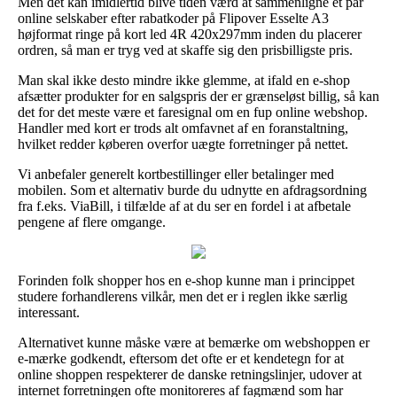
Men det kan imidlertid blive tiden værd at sammenligne et par
online selskaber efter rabatkoder på Flipover Esselte A3
højformat ringe på kort led 4R 420x297mm inden du placerer
ordren, så man er tryg ved at skaffe sig den prisbilligste pris.
Man skal ikke desto mindre ikke glemme, at ifald en e-shop
afsætter produkter for en salgspris der er grænseløst billig, så kan
det for det meste være et faresignal om en fup online webshop.
Handler med kort er trods alt omfavnet af en foranstaltning,
hvilket redder køberen overfor uægte forretninger på nettet.
Vi anbefaler generelt kortbestillinger eller betalinger med
mobilen. Som et alternativ burde du udnytte en afdragsordning
fra f.eks. ViaBill, i tilfælde af at du ser en fordel i at afbetale
pengene af flere omgange.
Forinden folk shopper hos en e-shop kunne man i princippet
studere forhandlerens vilkår, men det er i reglen ikke særlig
interessant.
Alternativet kunne måske være at bemærke om webshoppen er
e-mærke godkendt, eftersom det ofte er et kendetegn for at
online shoppen respekterer de danske retningslinjer, udover at
internet forretningen ofte monitoreres af fagmænd som har