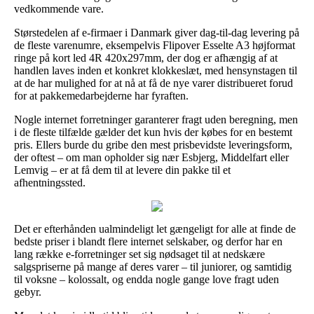
vedkommende vare.
Størstedelen af e-firmaer i Danmark giver dag-til-dag levering på
de fleste varenumre, eksempelvis Flipover Esselte A3 højformat
ringe på kort led 4R 420x297mm, der dog er afhængig af at
handlen laves inden et konkret klokkeslæt, med hensynstagen til
at de har mulighed for at nå at få de nye varer distribueret forud
for at pakkemedarbejderne har fyraften.
Nogle internet forretninger garanterer fragt uden beregning, men
i de fleste tilfælde gælder det kun hvis der købes for en bestemt
pris. Ellers burde du gribe den mest prisbevidste leveringsform,
der oftest – om man opholder sig nær Esbjerg, Middelfart eller
Lemvig – er at få dem til at levere din pakke til et
afhentningssted.
Det er efterhånden ualmindeligt let gængeligt for alle at finde de
bedste priser i blandt flere internet selskaber, og derfor har en
lang række e-forretninger set sig nødsaget til at nedskære
salgspriserne på mange af deres varer – til juniorer, og samtidig
til voksne – kolossalt, og endda nogle gange love fragt uden
gebyr.