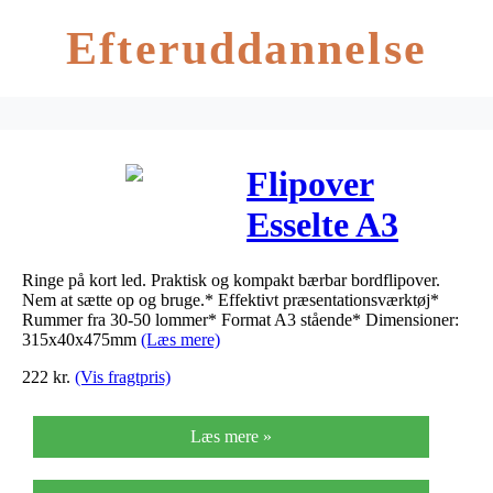
Efteruddannelse
Flipover
Esselte A3
højformat
Ringe på kort led. Praktisk og kompakt bærbar bordflipover.
ringe på kort
Nem at sætte op og bruge.* Effektivt præsentationsværktøj*
Rummer fra 30-50 lommer* Format A3 stående* Dimensioner:
led 4R
315x40x475mm
(Læs mere)
222
kr.
(Vis fragtpris)
420x297mm
Læs mere »