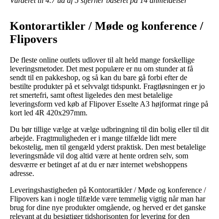
Vurderet til
4.7
ud af 5 stjerner baseret på
14
anmeldelser
Kontorartikler / Møde og konference /
Flipovers
De fleste online outlets udlover til alt held mange forskellige
leveringsmetoder. Det mest populære er nu om stunder at få
sendt til en pakkeshop, og så kan du bare gå forbi efter de
bestilte produkter på et selvvalgt tidspunkt. Fragtløsningen er jo
ret smertefri, samt oftest ligeledes den mest betalelige
leveringsform ved køb af Flipover Esselte A3 højformat ringe på
kort led 4R 420x297mm.
Du bør tillige vælge at vælge udbringning til din bolig eller til dit
arbejde. Fragtmuligheden er i mange tilfælde lidt mere
bekostelig, men til gengæld yderst praktisk. Den mest betalelige
leveringsmåde vil dog altid være at hente ordren selv, som
desværre er betinget af at du er nær internet webshoppens
adresse.
Leveringshastigheden på Kontorartikler / Møde og konference /
Flipovers kan i nogle tilfælde være temmelig vigtig når man har
brug for dine nye produkter omgående, og herved er det ganske
relevant at du besigtiger tidshorisonten for levering for den