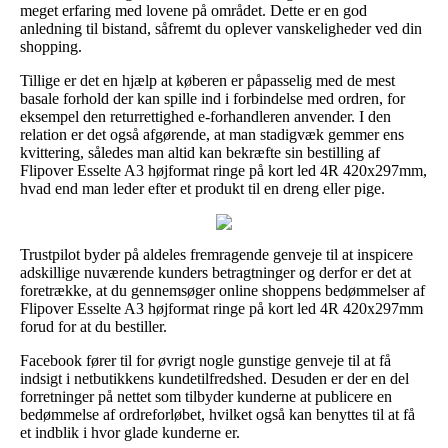
meget erfaring med lovene på området. Dette er en god
anledning til bistand, såfremt du oplever vanskeligheder ved din
shopping.
Tillige er det en hjælp at køberen er påpasselig med de mest
basale forhold der kan spille ind i forbindelse med ordren, for
eksempel den returrettighed e-forhandleren anvender. I den
relation er det også afgørende, at man stadigvæk gemmer ens
kvittering, således man altid kan bekræfte sin bestilling af
Flipover Esselte A3 højformat ringe på kort led 4R 420x297mm,
hvad end man leder efter et produkt til en dreng eller pige.
Trustpilot byder på aldeles fremragende genveje til at inspicere
adskillige nuværende kunders betragtninger og derfor er det at
foretrække, at du gennemsøger online shoppens bedømmelser af
Flipover Esselte A3 højformat ringe på kort led 4R 420x297mm
forud for at du bestiller.
Facebook fører til for øvrigt nogle gunstige genveje til at få
indsigt i netbutikkens kundetilfredshed. Desuden er der en del
forretninger på nettet som tilbyder kunderne at publicere en
bedømmelse af ordreforløbet, hvilket også kan benyttes til at få
et indblik i hvor glade kunderne er.