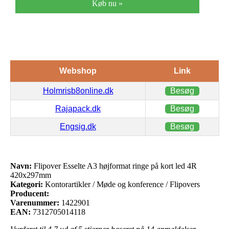
Køb nu »
Webshop
Link
Holmrisb8online.dk
Besøg
Rajapack.dk
Besøg
Engsig.dk
Besøg
Navn:
Flipover Esselte A3 højformat ringe på kort led 4R
420x297mm
Kategori:
Kontorartikler / Møde og konference / Flipovers
Producent:
Varenummer:
1422901
EAN:
7312705014118