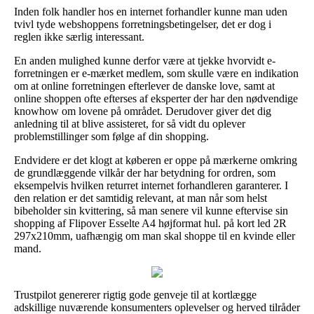
Inden folk handler hos en internet forhandler kunne man uden
tvivl tyde webshoppens forretningsbetingelser, det er dog i
reglen ikke særlig interessant.
En anden mulighed kunne derfor være at tjekke hvorvidt e-
forretningen er e-mærket medlem, som skulle være en indikation
om at online forretningen efterlever de danske love, samt at
online shoppen ofte efterses af eksperter der har den nødvendige
knowhow om lovene på området. Derudover giver det dig
anledning til at blive assisteret, for så vidt du oplever
problemstillinger som følge af din shopping.
Endvidere er det klogt at køberen er oppe på mærkerne omkring
de grundlæggende vilkår der har betydning for ordren, som
eksempelvis hvilken returret internet forhandleren garanterer. I
den relation er det samtidig relevant, at man når som helst
bibeholder sin kvittering, så man senere vil kunne eftervise sin
shopping af Flipover Esselte A4 højformat hul. på kort led 2R
297x210mm, uafhængig om man skal shoppe til en kvinde eller
mand.
Trustpilot genererer rigtig gode genveje til at kortlægge
adskillige nuværende konsumenters oplevelser og herved tilråder