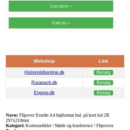
Læs mere »
Køb nu »
Webshop
Link
Holmrisb8online.dk
Besøg
Rajapack.dk
Besøg
Engsig.dk
Besøg
Navn:
Flipover Esselte A4 højformat hul. på kort led 2R
297x210mm
Kategori:
Kontorartikler / Møde og konference / Flipovers