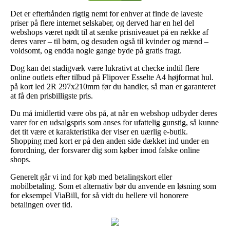
Det er efterhånden rigtig nemt for enhver at finde de laveste
priser på flere internet selskaber, og derved har en hel del
webshops været nødt til at sænke prisniveauet på en række af
deres varer – til børn, og desuden også til kvinder og mænd –
voldsomt, og endda nogle gange byde på gratis fragt.
Dog kan det stadigvæk være lukrativt at checke indtil flere
online outlets efter tilbud på Flipover Esselte A4 højformat hul.
på kort led 2R 297x210mm før du handler, så man er garanteret
at få den prisbilligste pris.
Du må imidlertid være obs på, at når en webshop udbyder deres
varer for en udsalgspris som anses for ufattelig gunstig, så kunne
det tit være et karakteristika der viser en uærlig e-butik.
Shopping med kort er på den anden side dækket ind under en
forordning, der forsvarer dig som køber imod falske online
shops.
Generelt går vi ind for køb med betalingskort eller
mobilbetaling. Som et alternativ bør du anvende en løsning som
for eksempel ViaBill, for så vidt du hellere vil honorere
betalingen over tid.