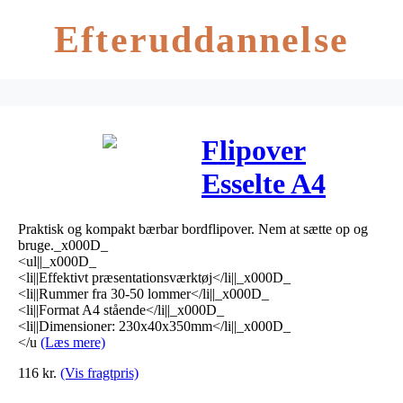
Efteruddannelse
Flipover
Esselte A4
højformat hul.
Praktisk og kompakt bærbar bordflipover. Nem at sætte op og
på kort led 2R
bruge._x000D_
<ul||_x000D_
297x210mm
<li||Effektivt præsentationsværktøj</li||_x000D_
<li||Rummer fra 30-50 lommer</li||_x000D_
<li||Format A4 stående</li||_x000D_
<li||Dimensioner: 230x40x350mm</li||_x000D_
</u
(Læs mere)
116
kr.
(Vis fragtpris)