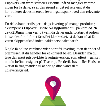
Flipovers kan være særdeles essentiel når vi mangler varerne
inden for få dage, så af den grund er det ret relevant at du
kontrollerer det estimerede leveringstidspunkt ved den relevante
vare.
En del e-handler tilsiger 1 dags levering på mange produkter,
eksempelvis Flipover Esselte A4 højformat hul. på kort led 2R
297x210mm, men vær på vagt da det er underforstået at ordren
indsendes forud for et fastslået klokkeslæt, så de kan nå at få
varen skippet afsted inden pakkepersonalet har fri.
Nogle få online varehuse yder portofri levering, men tit er det så
præmissen at du handler for et konkret beløb. Desuden må du
tage den mest prisbevidste leveringsversion, som oftest – uanset
om du befinder sig tæt på Taastrup, Frederikshavn eller Hadsten
– er at få fragtmanden til at bringe dine varer til et
udleveringssted.