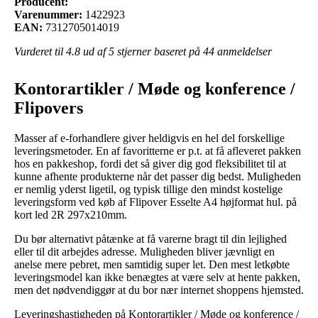
Producent:
Varenummer:
1422923
EAN:
7312705014019
Vurderet til
4.8
ud af 5 stjerner baseret på
44
anmeldelser
Kontorartikler / Møde og konference /
Flipovers
Masser af e-forhandlere giver heldigvis en hel del forskellige
leveringsmetoder. En af favoritterne er p.t. at få afleveret pakken
hos en pakkeshop, fordi det så giver dig god fleksibilitet til at
kunne afhente produkterne når det passer dig bedst. Muligheden
er nemlig yderst ligetil, og typisk tillige den mindst kostelige
leveringsform ved køb af Flipover Esselte A4 højformat hul. på
kort led 2R 297x210mm.
Du bør alternativt påtænke at få varerne bragt til din lejlighed
eller til dit arbejdes adresse. Muligheden bliver jævnligt en
anelse mere pebret, men samtidig super let. Den mest letkøbte
leveringsmodel kan ikke benægtes at være selv at hente pakken,
men det nødvendiggør at du bor nær internet shoppens hjemsted.
Leveringshastigheden på Kontorartikler / Møde og konference /