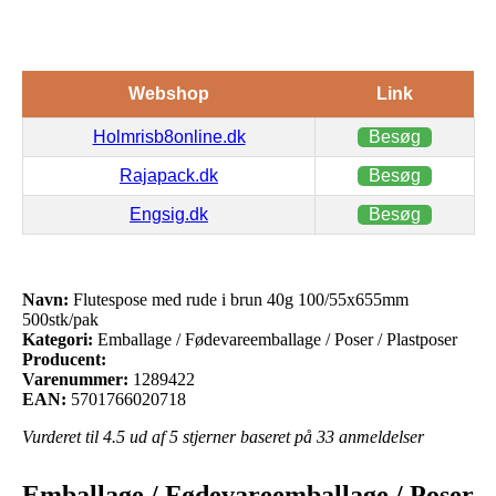
Webshop
Link
Holmrisb8online.dk
Besøg
Rajapack.dk
Besøg
Engsig.dk
Besøg
Navn:
Flutespose med rude i brun 40g 100/55x655mm
500stk/pak
Kategori:
Emballage / Fødevareemballage / Poser / Plastposer
Producent:
Varenummer:
1289422
EAN:
5701766020718
Vurderet til
4.5
ud af 5 stjerner baseret på
33
anmeldelser
Emballage / Fødevareemballage / Poser