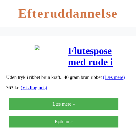
Efteruddannelse
Flutespose
med rude i
brun 40g
Uden tryk i ribbet brun kraft.. 40 gram brun ribbet
(Læs mere)
100/55x655mm
363
kr.
(Vis fragtpris)
500stk/pak
Læs mere »
Køb nu »