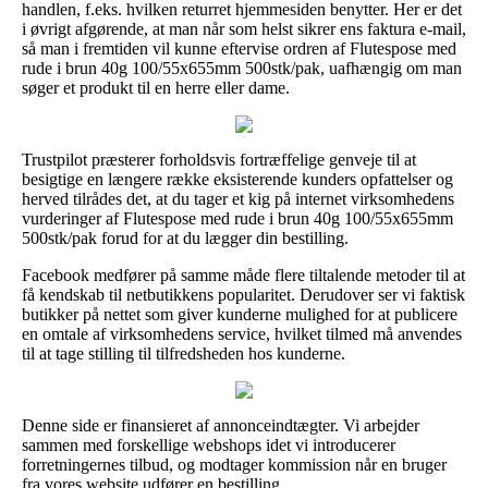
handlen, f.eks. hvilken returret hjemmesiden benytter. Her er det
i øvrigt afgørende, at man når som helst sikrer ens faktura e-mail,
så man i fremtiden vil kunne eftervise ordren af Flutespose med
rude i brun 40g 100/55x655mm 500stk/pak, uafhængig om man
søger et produkt til en herre eller dame.
Trustpilot præsterer forholdsvis fortræffelige genveje til at
besigtige en længere række eksisterende kunders opfattelser og
herved tilrådes det, at du tager et kig på internet virksomhedens
vurderinger af Flutespose med rude i brun 40g 100/55x655mm
500stk/pak forud for at du lægger din bestilling.
Facebook medfører på samme måde flere tiltalende metoder til at
få kendskab til netbutikkens popularitet. Derudover ser vi faktisk
butikker på nettet som giver kunderne mulighed for at publicere
en omtale af virksomhedens service, hvilket tilmed må anvendes
til at tage stilling til tilfredsheden hos kunderne.
Denne side er finansieret af annonceindtægter. Vi arbejder
sammen med forskellige webshops idet vi introducerer
forretningernes tilbud, og modtager kommission når en bruger
fra vores website udfører en bestilling.