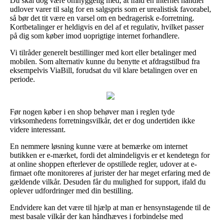
Du skal dog være omhyggelig med, at ifald en internet handler
udlover varer til salg for en salgspris som er urealistisk favorabel,
så bør det tit være en varsel om en bedragerisk e-forretning.
Kortbetalinger er heldigvis en del af et regulativ, hvilket passer
på dig som køber imod uoprigtige internet forhandlere.
Vi tilråder generelt bestillinger med kort eller betalinger med
mobilen. Som alternativ kunne du benytte et afdragstilbud fra
eksempelvis ViaBill, forudsat du vil klare betalingen over en
periode.
Før nogen køber i en shop behøver man i reglen tyde
virksomhedens forretningsvilkår, det er dog undertiden ikke
videre interessant.
En nemmere løsning kunne være at bemærke om internet
butikken er e-mærket, fordi det almindeligvis er et kendetegn for
at online shoppen efterlever de opstillede regler, udover at e-
firmaet ofte monitoreres af jurister der har meget erfaring med de
gældende vilkår. Desuden får du mulighed for support, ifald du
oplever udfordringer med din bestilling.
Endvidere kan det være til hjælp at man er hensynstagende til de
mest basale vilkår der kan håndhæves i forbindelse med