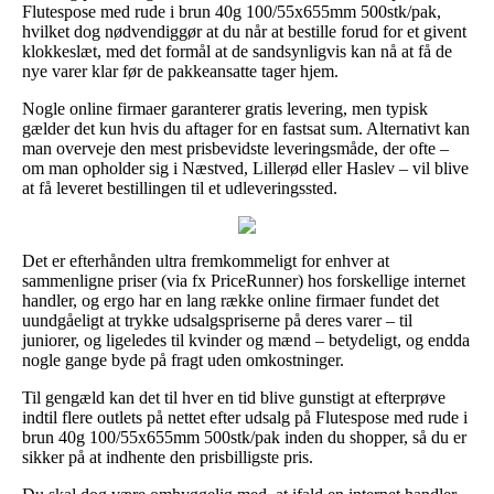
Flutespose med rude i brun 40g 100/55x655mm 500stk/pak,
hvilket dog nødvendiggør at du når at bestille forud for et givent
klokkeslæt, med det formål at de sandsynligvis kan nå at få de
nye varer klar før de pakkeansatte tager hjem.
Nogle online firmaer garanterer gratis levering, men typisk
gælder det kun hvis du aftager for en fastsat sum. Alternativt kan
man overveje den mest prisbevidste leveringsmåde, der ofte –
om man opholder sig i Næstved, Lillerød eller Haslev – vil blive
at få leveret bestillingen til et udleveringssted.
Det er efterhånden ultra fremkommeligt for enhver at
sammenligne priser (via fx PriceRunner) hos forskellige internet
handler, og ergo har en lang række online firmaer fundet det
uundgåeligt at trykke udsalgspriserne på deres varer – til
juniorer, og ligeledes til kvinder og mænd – betydeligt, og endda
nogle gange byde på fragt uden omkostninger.
Til gengæld kan det til hver en tid blive gunstigt at efterprøve
indtil flere outlets på nettet efter udsalg på Flutespose med rude i
brun 40g 100/55x655mm 500stk/pak inden du shopper, så du er
sikker på at indhente den prisbilligste pris.