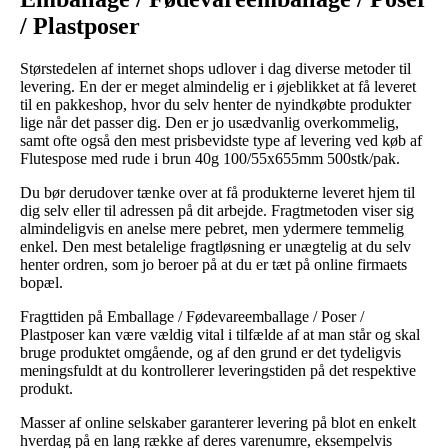
/ Plastposer
Størstedelen af internet shops udlover i dag diverse metoder til
levering. En der er meget almindelig er i øjeblikket at få leveret
til en pakkeshop, hvor du selv henter de nyindkøbte produkter
lige når det passer dig. Den er jo usædvanlig overkommelig,
samt ofte også den mest prisbevidste type af levering ved køb af
Flutespose med rude i brun 40g 100/55x655mm 500stk/pak.
Du bør derudover tænke over at få produkterne leveret hjem til
dig selv eller til adressen på dit arbejde. Fragtmetoden viser sig
almindeligvis en anelse mere pebret, men ydermere temmelig
enkel. Den mest betalelige fragtløsning er unægtelig at du selv
henter ordren, som jo beroer på at du er tæt på online firmaets
bopæl.
Fragttiden på Emballage / Fødevareemballage / Poser /
Plastposer kan være vældig vital i tilfælde af at man står og skal
bruge produktet omgående, og af den grund er det tydeligvis
meningsfuldt at du kontrollerer leveringstiden på det respektive
produkt.
Masser af online selskaber garanterer levering på blot en enkelt
hverdag på en lang række af deres varenumre, eksempelvis