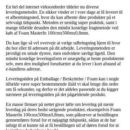
En hel del internet virksomheder tildeler nu diverse
leveringsmetoder. En sikker vinder er i vore dage at få leveret til
et afhentningssted, hvor du kan afhente dine produkter på et
selvvalgt tidspunkt. Metoden er nemlig super praktisk, samt i
mange tilfælde desuden den mindst kostelige fragtmetode ved
køb af Foam MasterIn 100cmx500mx0,8mm.
Du kan lige så vel overveje at vælge udbringning hjem til hvor
du bor eller til adressen på dit arbejde. Leveringsmetoden er
jævnligt en smule dyrere, men endvidere særligt ligetil. Den
mindst kostelige leveringsform er unægtelig at hente produkterne
selv, men den mulighed forudsætter at du lever i kort afstand af
e-handlens adresse.
Leveringstiden på Emballage / Beskyttelse / Foam kan i nogle
tilfælde være super bestemmende ifald vi skal bruge din ordre
om få sekunder, og derfor er det aldeles passende at du kigger
nærmere på leveringstiden på det pågældende produkt.
En masse firmaer på nettet giver løfte om levering på næste
hverdag på deres bedst sælgende produkter, eksempelvis Foam
MasterIn 100cmx500mx0,8mm, som påkræver at bestillingen
gennemføres forud for et nøjagtigt tidspunkt, sådan at de har
udsigt til at kunne nå at få bestillingen ud af døren forud for at