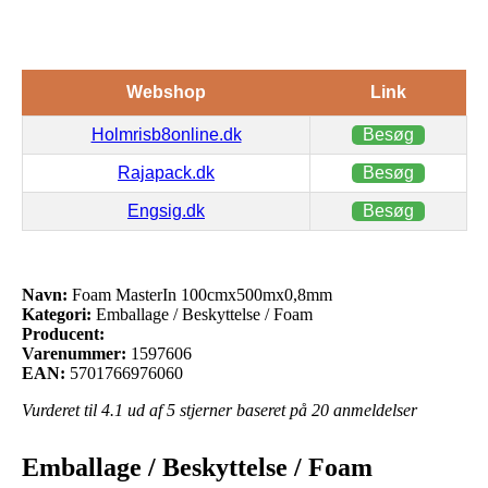
Webshop
Link
Holmrisb8online.dk
Besøg
Rajapack.dk
Besøg
Engsig.dk
Besøg
Navn:
Foam MasterIn 100cmx500mx0,8mm
Kategori:
Emballage / Beskyttelse / Foam
Producent:
Varenummer:
1597606
EAN:
5701766976060
Vurderet til
4.1
ud af 5 stjerner baseret på
20
anmeldelser
Emballage / Beskyttelse / Foam