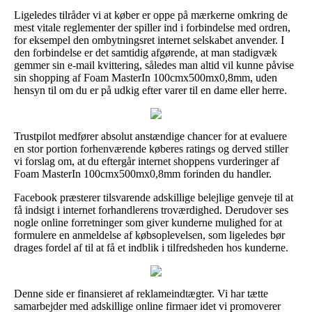
Ligeledes tilråder vi at køber er oppe på mærkerne omkring de
mest vitale reglementer der spiller ind i forbindelse med ordren,
for eksempel den ombytningsret internet selskabet anvender. I
den forbindelse er det samtidig afgørende, at man stadigvæk
gemmer sin e-mail kvittering, således man altid vil kunne påvise
sin shopping af Foam MasterIn 100cmx500mx0,8mm, uden
hensyn til om du er på udkig efter varer til en dame eller herre.
Trustpilot medfører absolut anstændige chancer for at evaluere
en stor portion forhenværende køberes ratings og derved stiller
vi forslag om, at du eftergår internet shoppens vurderinger af
Foam MasterIn 100cmx500mx0,8mm forinden du handler.
Facebook præsterer tilsvarende adskillige belejlige genveje til at
få indsigt i internet forhandlerens troværdighed. Derudover ses
nogle online forretninger som giver kunderne mulighed for at
formulere en anmeldelse af købsoplevelsen, som ligeledes bør
drages fordel af til at få et indblik i tilfredsheden hos kunderne.
Denne side er finansieret af reklameindtægter. Vi har tætte
samarbejder med adskillige online firmaer idet vi promoverer