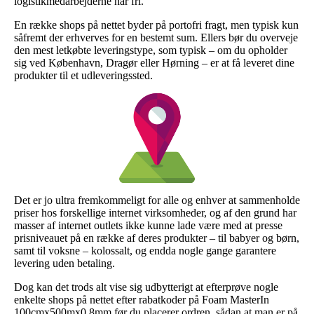
logistikmedarbejderne har fri.
En række shops på nettet byder på portofri fragt, men typisk kun
såfremt der erhverves for en bestemt sum. Ellers bør du overveje
den mest letkøbte leveringstype, som typisk – om du opholder
sig ved København, Dragør eller Hørning – er at få leveret dine
produkter til et udleveringssted.
Det er jo ultra fremkommeligt for alle og enhver at sammenholde
priser hos forskellige internet virksomheder, og af den grund har
masser af internet outlets ikke kunne lade være med at presse
prisniveauet på en række af deres produkter – til babyer og børn,
samt til voksne – kolossalt, og endda nogle gange garantere
levering uden betaling.
Dog kan det trods alt vise sig udbytterigt at efterprøve nogle
enkelte shops på nettet efter rabatkoder på Foam MasterIn
100cmx500mx0,8mm før du placerer ordren, sådan at man er på