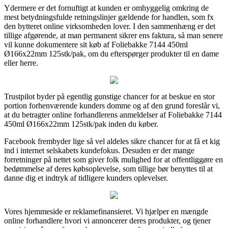
Ydermere er det fornuftigt at kunden er omhyggelig omkring de
mest betydningsfulde retningslinjer gældende for handlen, som fx
den bytteret online virksomheden lover. I den sammenhæng er det
tillige afgørende, at man permanent sikrer ens faktura, så man senere
vil kunne dokumentere sit køb af Foliebakke 7144 450ml
Ø166x22mm 125stk/pak, om du efterspørger produkter til en dame
eller herre.
Trustpilot byder på egentlig gunstige chancer for at beskue en stor
portion forhenværende kunders domme og af den grund foreslår vi,
at du betragter online forhandlerens anmeldelser af Foliebakke 7144
450ml Ø166x22mm 125stk/pak inden du køber.
Facebook frembyder lige så vel aldeles sikre chancer for at få et kig
ind i internet selskabets kundefokus. Desuden er der mange
forretninger på nettet som giver folk mulighed for at offentliggøre en
bedømmelse af deres købsoplevelse, som tillige bør benyttes til at
danne dig et indtryk af tidligere kunders oplevelser.
Vores hjemmeside er reklamefinansieret. Vi hjælper en mængde
online forhandlere hvori vi annoncerer deres produkter, og tjener