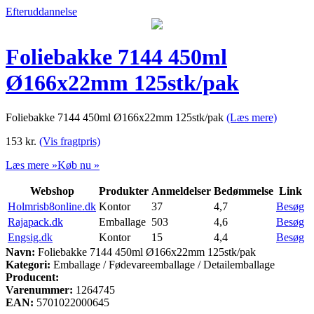
Efteruddannelse
Foliebakke 7144 450ml
Ø166x22mm 125stk/pak
Foliebakke 7144 450ml Ø166x22mm 125stk/pak
(Læs mere)
153
kr.
(Vis fragtpris)
Læs mere »
Køb nu »
Webshop
Produkter
Anmeldelser
Bedømmelse
Link
Holmrisb8online.dk
Kontor
37
4,7
Besøg
Rajapack.dk
Emballage
503
4,6
Besøg
Engsig.dk
Kontor
15
4,4
Besøg
Navn:
Foliebakke 7144 450ml Ø166x22mm 125stk/pak
Kategori:
Emballage / Fødevareemballage / Detailemballage
Producent:
Varenummer:
1264745
EAN:
5701022000645