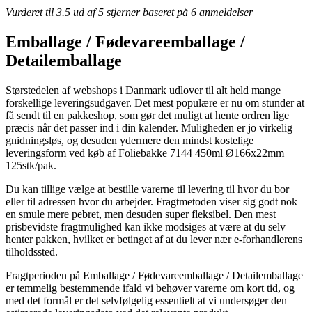
Vurderet til
3.5
ud af 5 stjerner baseret på
6
anmeldelser
Emballage / Fødevareemballage /
Detailemballage
Størstedelen af webshops i Danmark udlover til alt held mange
forskellige leveringsudgaver. Det mest populære er nu om stunder at
få sendt til en pakkeshop, som gør det muligt at hente ordren lige
præcis når det passer ind i din kalender. Muligheden er jo virkelig
gnidningsløs, og desuden ydermere den mindst kostelige
leveringsform ved køb af Foliebakke 7144 450ml Ø166x22mm
125stk/pak.
Du kan tillige vælge at bestille varerne til levering til hvor du bor
eller til adressen hvor du arbejder. Fragtmetoden viser sig godt nok
en smule mere pebret, men desuden super fleksibel. Den mest
prisbevidste fragtmulighed kan ikke modsiges at være at du selv
henter pakken, hvilket er betinget af at du lever nær e-forhandlerens
tilholdssted.
Fragtperioden på Emballage / Fødevareemballage / Detailemballage
er temmelig bestemmende ifald vi behøver varerne om kort tid, og
med det formål er det selvfølgelig essentielt at vi undersøger den