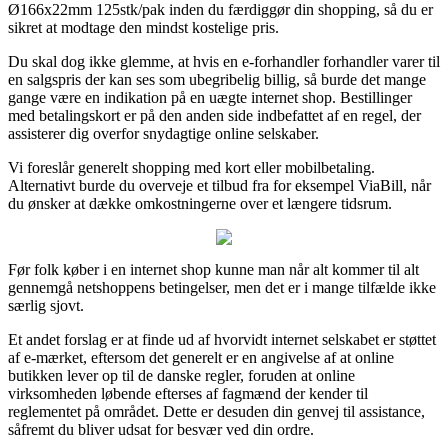
Ø166x22mm 125stk/pak inden du færdiggør din shopping, så du er
sikret at modtage den mindst kostelige pris.
Du skal dog ikke glemme, at hvis en e-forhandler forhandler varer til
en salgspris der kan ses som ubegribelig billig, så burde det mange
gange være en indikation på en uægte internet shop. Bestillinger
med betalingskort er på den anden side indbefattet af en regel, der
assisterer dig overfor snydagtige online selskaber.
Vi foreslår generelt shopping med kort eller mobilbetaling.
Alternativt burde du overveje et tilbud fra for eksempel ViaBill, når
du ønsker at dække omkostningerne over et længere tidsrum.
Før folk køber i en internet shop kunne man når alt kommer til alt
gennemgå netshoppens betingelser, men det er i mange tilfælde ikke
særlig sjovt.
Et andet forslag er at finde ud af hvorvidt internet selskabet er støttet
af e-mærket, eftersom det generelt er en angivelse af at online
butikken lever op til de danske regler, foruden at online
virksomheden løbende efterses af fagmænd der kender til
reglementet på området. Dette er desuden din genvej til assistance,
såfremt du bliver udsat for besvær ved din ordre.