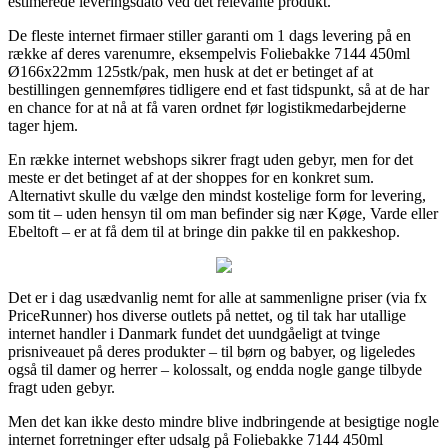
estimerede leveringsdato ved det relevante produkt.
De fleste internet firmaer stiller garanti om 1 dags levering på en
række af deres varenumre, eksempelvis Foliebakke 7144 450ml
Ø166x22mm 125stk/pak, men husk at det er betinget af at
bestillingen gennemføres tidligere end et fast tidspunkt, så at de har
en chance for at nå at få varen ordnet før logistikmedarbejderne
tager hjem.
En række internet webshops sikrer fragt uden gebyr, men for det
meste er det betinget af at der shoppes for en konkret sum.
Alternativt skulle du vælge den mindst kostelige form for levering,
som tit – uden hensyn til om man befinder sig nær Køge, Varde eller
Ebeltoft – er at få dem til at bringe din pakke til en pakkeshop.
Det er i dag usædvanlig nemt for alle at sammenligne priser (via fx
PriceRunner) hos diverse outlets på nettet, og til tak har utallige
internet handler i Danmark fundet det uundgåeligt at tvinge
prisniveauet på deres produkter – til børn og babyer, og ligeledes
også til damer og herrer – kolossalt, og endda nogle gange tilbyde
fragt uden gebyr.
Men det kan ikke desto mindre blive indbringende at besigtige nogle
internet forretninger efter udsalg på Foliebakke 7144 450ml