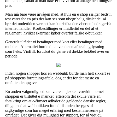
din handel, sådan at man ikke er i tvivl om at antage den billigste
pris.
Man må bare være årvågen med, at hvis en e-shop sælger bedst i
test varer for en pris der kan ses som ubegribelig tiltalende, så
bør det undertiden være et karakteristika der viser en bedragerisk
internet handler. Kortbestillinger er imidlertid en del af et
reglement, hvilket skærmer køber overfor falske e-butikker.
Generelt tilråder vi betalinger med kort eller betalinger med
mobilen. Alternativt burde du anvende en afbetalingsløsning
som f.eks. ViaBill, forudsat du gerne vil dække beløbet over en
periode.
Inden nogen shopper hos en webbutik burde man helt sikkert se
på shoppens forretningsaftale, dog er det for det meste en
omfattende opgave.
En anden valgmulighed kan være at tjekke hvorvidt internet
shoppen er tilsluttet e-mærket, eftersom det skulle være en
forsikring om at e-firmaet adlyder de gældende danske regler,
tillige med at webbutikken fra tid til anden besøges af
sagkyndige som har meget erfaring med bestemmelserne på
området. Det giver dig mulighed for support, for så vidt du