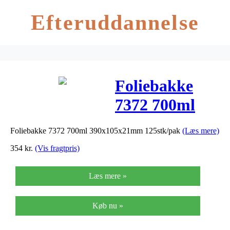
Efteruddannelse
Foliebakke
7372 700ml
390x105x21mm
Foliebakke 7372 700ml 390x105x21mm 125stk/pak
(Læs mere)
125stk/pak
354
kr.
(Vis fragtpris)
Læs mere »
Køb nu »