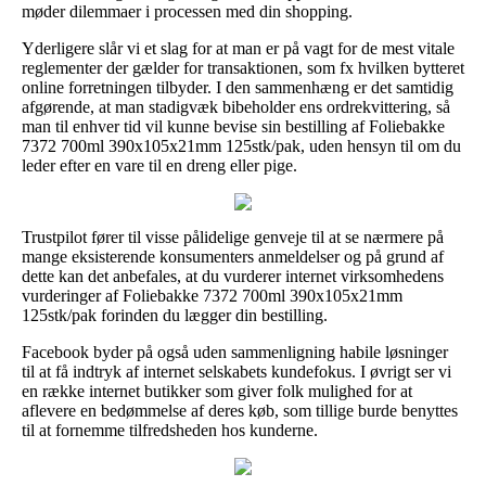
møder dilemmaer i processen med din shopping.
Yderligere slår vi et slag for at man er på vagt for de mest vitale
reglementer der gælder for transaktionen, som fx hvilken bytteret
online forretningen tilbyder. I den sammenhæng er det samtidig
afgørende, at man stadigvæk bibeholder ens ordrekvittering, så
man til enhver tid vil kunne bevise sin bestilling af Foliebakke
7372 700ml 390x105x21mm 125stk/pak, uden hensyn til om du
leder efter en vare til en dreng eller pige.
Trustpilot fører til visse pålidelige genveje til at se nærmere på
mange eksisterende konsumenters anmeldelser og på grund af
dette kan det anbefales, at du vurderer internet virksomhedens
vurderinger af Foliebakke 7372 700ml 390x105x21mm
125stk/pak forinden du lægger din bestilling.
Facebook byder på også uden sammenligning habile løsninger
til at få indtryk af internet selskabets kundefokus. I øvrigt ser vi
en række internet butikker som giver folk mulighed for at
aflevere en bedømmelse af deres køb, som tillige burde benyttes
til at fornemme tilfredsheden hos kunderne.