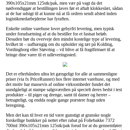
390x105x21mm 125stk/pak, men vær på vagt da det
nødvendiggør at bestillingen laves før et aftalt klokkeslæt, sådan
at de har udsigt til at kunne nå at få ordren sendt afsted inden
logistikmedarbejderne har fyraften.
Enkelte online varehuse lover gebyrfri levering, men typisk
under forudsætning af at du bestiller for et fastsat beløb.
Desuden bør du overveje den mindst kostelige type af levering,
hvilket tit – uafhængig om du opholder sig tæt på Kolding,
Vordingborg eller Støvring – vil blive at få fragtfirmaet til at
bringe dine varer til et udleveringssted.
Det er efterhånden ultra let gængeligt for alle at sammenligne
priser (via fx PriceRunner) hos flere internet varehuse, og med
det motiv har massevis af online virksomheder fundet det
uundgåeligt at stampe salgsværdien på specielt deres bedst i test
produkter – til piger og drenge, samt til damer og herrer –
betragteligt, og endda nogle gange præstere fragt uden
beregning.
Men det kan til hver en tid være gunstigt at granske nogle
forskellige butikker på nettet efter rabat på Foliebakke 7372
700ml 390x105x21mm 125stk/pak forud for at du gennemfører