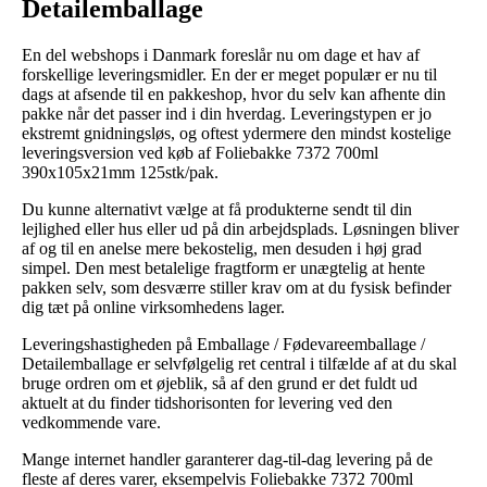
Detailemballage
En del webshops i Danmark foreslår nu om dage et hav af
forskellige leveringsmidler. En der er meget populær er nu til
dags at afsende til en pakkeshop, hvor du selv kan afhente din
pakke når det passer ind i din hverdag. Leveringstypen er jo
ekstremt gnidningsløs, og oftest ydermere den mindst kostelige
leveringsversion ved køb af Foliebakke 7372 700ml
390x105x21mm 125stk/pak.
Du kunne alternativt vælge at få produkterne sendt til din
lejlighed eller hus eller ud på din arbejdsplads. Løsningen bliver
af og til en anelse mere bekostelig, men desuden i høj grad
simpel. Den mest betalelige fragtform er unægtelig at hente
pakken selv, som desværre stiller krav om at du fysisk befinder
dig tæt på online virksomhedens lager.
Leveringshastigheden på Emballage / Fødevareemballage /
Detailemballage er selvfølgelig ret central i tilfælde af at du skal
bruge ordren om et øjeblik, så af den grund er det fuldt ud
aktuelt at du finder tidshorisonten for levering ved den
vedkommende vare.
Mange internet handler garanterer dag-til-dag levering på de
fleste af deres varer, eksempelvis Foliebakke 7372 700ml