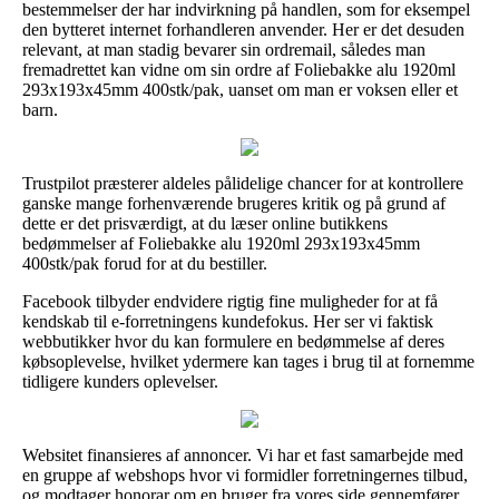
bestemmelser der har indvirkning på handlen, som for eksempel
den bytteret internet forhandleren anvender. Her er det desuden
relevant, at man stadig bevarer sin ordremail, således man
fremadrettet kan vidne om sin ordre af Foliebakke alu 1920ml
293x193x45mm 400stk/pak, uanset om man er voksen eller et
barn.
Trustpilot præsterer aldeles pålidelige chancer for at kontrollere
ganske mange forhenværende brugeres kritik og på grund af
dette er det prisværdigt, at du læser online butikkens
bedømmelser af Foliebakke alu 1920ml 293x193x45mm
400stk/pak forud for at du bestiller.
Facebook tilbyder endvidere rigtig fine muligheder for at få
kendskab til e-forretningens kundefokus. Her ser vi faktisk
webbutikker hvor du kan formulere en bedømmelse af deres
købsoplevelse, hvilket ydermere kan tages i brug til at fornemme
tidligere kunders oplevelser.
Websitet finansieres af annoncer. Vi har et fast samarbejde med
en gruppe af webshops hvor vi formidler forretningernes tilbud,
og modtager honorar om en bruger fra vores side gennemfører