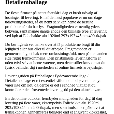
Detailemballage
De fleste firmaer på nettet foreslår i dag et bredt udvalg af
løsninger til levering. En af de mest populære er nu om dage
udleveringssteder, så du nemt selv kan hente de bestilte
produkter når du har lyst. Fragtmuligheden er nemlig yderst
bekvem, samt mange gange endda den billigste type af levering
ved køb af Foliebakke alu 1920ml 293x193x45mm 400stk/pak.
Du bør lige så vel tænke over at få produkterne bragt til din
lejlighed eller hus eller til dit arbejde. Fragtmetoden er
gennemsnitligt et hak mere omkostningsfuld, men på den anden
side rigtig fremkommelig. Den prisbilligste leveringsform er
uden tvivl selv at hente varerne, men dette stiller krav om at du
fysisk befinder dig i nærheden af online firmaets arbejdslager.
Leveringstiden på Emballage / Fødevareemballage /
Detailemballage er ret essentiel såfremt du behøver dine nye
varer lige om lidt, og derfor er det i sandhed vigtigt at du
kontrollerer den forventede leveringstid på den aktuelle vare.
En del online butikker frembyder muligheden for dag-til-dag
levering på flere varer, eksempelvis Foliebakke alu 1920ml
293x193x45mm 400stk/pak, men som trods alt er påkrævet at
transaktionen gennemføres tidligere end et angivent klokkeslæt,