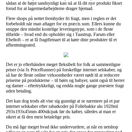
sådan at de højst sandsynligt kan nå at få dit nye produkt fikset
forud for at lagermedarbejderne drager hjemad.
Flere shops på nettet frembyder fri fragt, men i reglen er det
forbeholdt når man aftager for en præcis sum. Ellers kunne du
snuppe den mindst kostelige leveringstype, som i de fleste
tilfælde – hvad end du opholder sig i Taastrup, Farum eller
Ebeltoft – er at få fragtfirmaet til at køre dine produkter til et
afhentningssted.
Det er jo efterhånden meget fleksibelt for folk at sammenligne
priser (via fx PriceRunner) på forskellige internet selskaber, og
så har de fleste online virksomheder været nødt til at reducere
priserne på produkterne – til børn og babyer, samt også til herrer
og damer – eftertrykkeligt, og endda nogle gange præstere fragt
uden betaling.
Det kan dog trods alt vise sig gunstigt at se nærmere på et par
internet selskaber efter rabatkoder på Foliebakke alu 1920ml
293x193x45mm 400stk/pak før du køber, således at man er
sikret at få den mest betalelige pris.
Du må lige meget hvad ikke undervurdere, at når en netshop