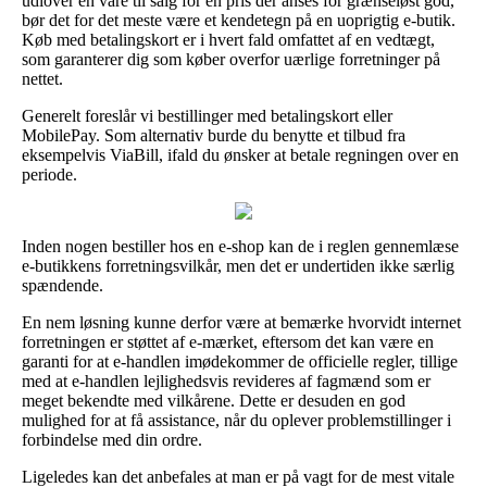
udlover en vare til salg for en pris der anses for grænseløst god,
bør det for det meste være et kendetegn på en uoprigtig e-butik.
Køb med betalingskort er i hvert fald omfattet af en vedtægt,
som garanterer dig som køber overfor uærlige forretninger på
nettet.
Generelt foreslår vi bestillinger med betalingskort eller
MobilePay. Som alternativ burde du benytte et tilbud fra
eksempelvis ViaBill, ifald du ønsker at betale regningen over en
periode.
Inden nogen bestiller hos en e-shop kan de i reglen gennemlæse
e-butikkens forretningsvilkår, men det er undertiden ikke særlig
spændende.
En nem løsning kunne derfor være at bemærke hvorvidt internet
forretningen er støttet af e-mærket, eftersom det kan være en
garanti for at e-handlen imødekommer de officielle regler, tillige
med at e-handlen lejlighedsvis revideres af fagmænd som er
meget bekendte med vilkårene. Dette er desuden en god
mulighed for at få assistance, når du oplever problemstillinger i
forbindelse med din ordre.
Ligeledes kan det anbefales at man er på vagt for de mest vitale