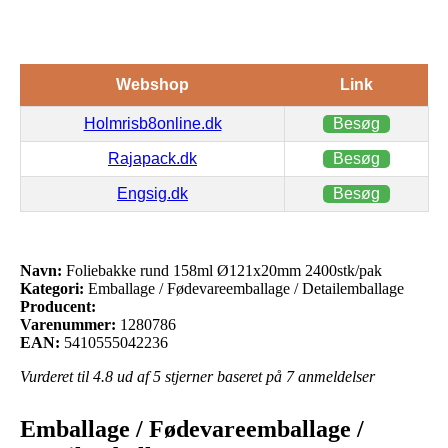
Webshop
Link
Holmrisb8online.dk
Besøg
Rajapack.dk
Besøg
Engsig.dk
Besøg
Navn:
Foliebakke rund 158ml Ø121x20mm 2400stk/pak
Kategori:
Emballage / Fødevareemballage / Detailemballage
Producent:
Varenummer:
1280786
EAN:
5410555042236
Vurderet til
4.8
ud af 5 stjerner baseret på
7
anmeldelser
Emballage / Fødevareemballage /