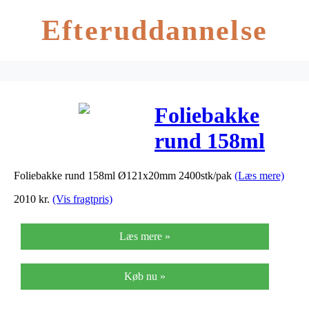
Efteruddannelse
Foliebakke
rund 158ml
Ø121x20mm
Foliebakke rund 158ml Ø121x20mm 2400stk/pak
(Læs mere)
2400stk/pak
2010
kr.
(Vis fragtpris)
Læs mere »
Køb nu »