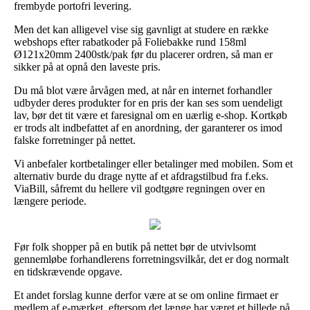
frembyde portofri levering.
Men det kan alligevel vise sig gavnligt at studere en række
webshops efter rabatkoder på Foliebakke rund 158ml
Ø121x20mm 2400stk/pak før du placerer ordren, så man er
sikker på at opnå den laveste pris.
Du må blot være årvågen med, at når en internet forhandler
udbyder deres produkter for en pris der kan ses som uendeligt
lav, bør det tit være et faresignal om en uærlig e-shop. Kortkøb
er trods alt indbefattet af en anordning, der garanterer os imod
falske forretninger på nettet.
Vi anbefaler kortbetalinger eller betalinger med mobilen. Som et
alternativ burde du drage nytte af et afdragstilbud fra f.eks.
ViaBill, såfremt du hellere vil godtgøre regningen over en
længere periode.
Før folk shopper på en butik på nettet bør de utvivlsomt
gennemløbe forhandlerens forretningsvilkår, det er dog normalt
en tidskrævende opgave.
Et andet forslag kunne derfor være at se om online firmaet er
medlem af e-mærket, eftersom det længe har været et billede på