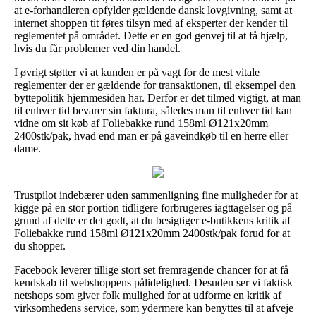
at e-forhandleren opfylder gældende dansk lovgivning, samt at
internet shoppen tit føres tilsyn med af eksperter der kender til
reglementet på området. Dette er en god genvej til at få hjælp,
hvis du får problemer ved din handel.
I øvrigt støtter vi at kunden er på vagt for de mest vitale
reglementer der er gældende for transaktionen, til eksempel den
byttepolitik hjemmesiden har. Derfor er det tilmed vigtigt, at man
til enhver tid bevarer sin faktura, således man til enhver tid kan
vidne om sit køb af Foliebakke rund 158ml Ø121x20mm
2400stk/pak, hvad end man er på gaveindkøb til en herre eller
dame.
Trustpilot indebærer uden sammenligning fine muligheder for at
kigge på en stor portion tidligere forbrugeres iagttagelser og på
grund af dette er det godt, at du besigtiger e-butikkens kritik af
Foliebakke rund 158ml Ø121x20mm 2400stk/pak forud for at
du shopper.
Facebook leverer tillige stort set fremragende chancer for at få
kendskab til webshoppens pålidelighed. Desuden ser vi faktisk
netshops som giver folk mulighed for at udforme en kritik af
virksomhedens service, som ydermere kan benyttes til at afveje