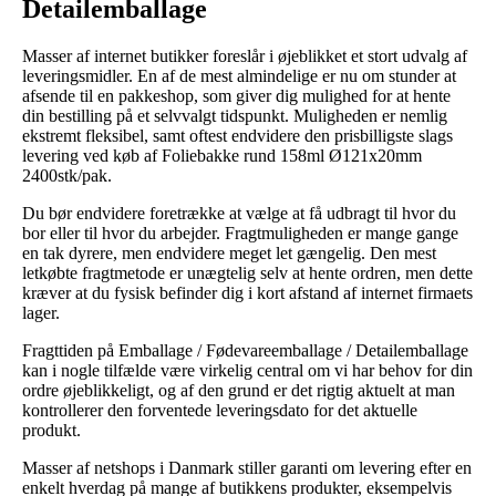
Detailemballage
Masser af internet butikker foreslår i øjeblikket et stort udvalg af
leveringsmidler. En af de mest almindelige er nu om stunder at
afsende til en pakkeshop, som giver dig mulighed for at hente
din bestilling på et selvvalgt tidspunkt. Muligheden er nemlig
ekstremt fleksibel, samt oftest endvidere den prisbilligste slags
levering ved køb af Foliebakke rund 158ml Ø121x20mm
2400stk/pak.
Du bør endvidere foretrække at vælge at få udbragt til hvor du
bor eller til hvor du arbejder. Fragtmuligheden er mange gange
en tak dyrere, men endvidere meget let gængelig. Den mest
letkøbte fragtmetode er unægtelig selv at hente ordren, men dette
kræver at du fysisk befinder dig i kort afstand af internet firmaets
lager.
Fragttiden på Emballage / Fødevareemballage / Detailemballage
kan i nogle tilfælde være virkelig central om vi har behov for din
ordre øjeblikkeligt, og af den grund er det rigtig aktuelt at man
kontrollerer den forventede leveringsdato for det aktuelle
produkt.
Masser af netshops i Danmark stiller garanti om levering efter en
enkelt hverdag på mange af butikkens produkter, eksempelvis