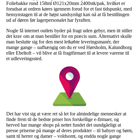
Foliebakke rund 158ml Ø121x20mm 2400stk/pak, hvilket er
forudsat at ordren køres igennem forud for et fast tidspunkt, med
hensynstagen til at de højst sandsynligt kan nå at få bestillingen
ud af døren før lagerpersonalet har fyraften.
Nogle få internet outlets byder på fragt uden gebyr, men tit stiller
det krav om at man bestiller for en præcis sum. Alternativt skulle
man beslutte sig for den mest letkøbte leveringsmanér, der
mange gange – uafhængig om du er ved Hørsholm, Kalundborg
eller Ebeltoft – vil blive at få fragtfirmaet til at levere varerne til
et udleveringssted.
Det har vist sig at være ret så let for almindelige mennesker at
finde frem til de bedste priser hos forskellige e-firmaer, og
herved har mange shops på nettet fundet det uundgåeligt at
presse priserne på mange af deres produkter – til babyer og børn,
samt til herrer og damer – voldsomt, og endda nogle gange