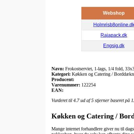
Webshop
Holmrisb8online.d
Rajapack.dk
Engsig.dk
Navn:
Frokostserviet, 1-lags, 1/4 fold, 33x3
Kategori:
Køkken og Catering / Borddækning
Producent:
Varenummer:
122254
EAN:
Vurderet til
4.7
ud af 5 stjerner baseret på
1
Køkken og Catering / Bordd
Mange internet forhandlere giver nu til dags