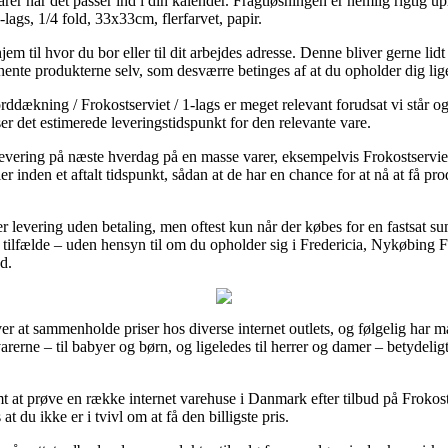
er når det passer ind i din kalender. Fragtløsningen er nemlig rigtig upr
lags, 1/4 fold, 33x33cm, flerfarvet, papir.
em til hvor du bor eller til dit arbejdes adresse. Denne bliver gerne lid
 hente produkterne selv, som desværre betinges af at du opholder dig l
ddækning / Frokostserviet / 1-lags er meget relevant forudsat vi står 
rser det estimerede leveringstidspunkt for den relevante vare.
levering på næste hverdag på en masse varer, eksempelvis Frokostserviet,
ler inden et aftalt tidspunkt, sådan at de har en chance for at nå at få pr
er levering uden betaling, men oftest kun når der købes for en fastsat 
ilfælde – uden hensyn til om du opholder sig i Fredericia, Nykøbing Falste
d.
er at sammenholde priser hos diverse internet outlets, og følgelig har m
varerne – til babyer og børn, og ligeledes til herrer og damer – betydeli
mt at prøve en række internet varehuse i Danmark efter tilbud på Frokost
at du ikke er i tvivl om at få den billigste pris.