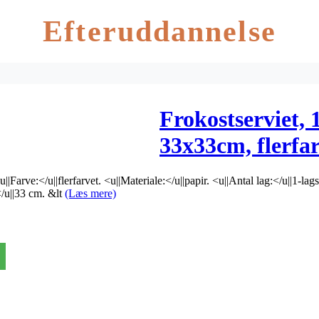
Efteruddannelse
Frokostserviet, 1
33x33cm, flerfar
||Farve:</u||flerfarvet. <u||Materiale:</u||papir. <u||Antal lag:</u||1-la
/u||33 cm. &lt
(Læs mere)