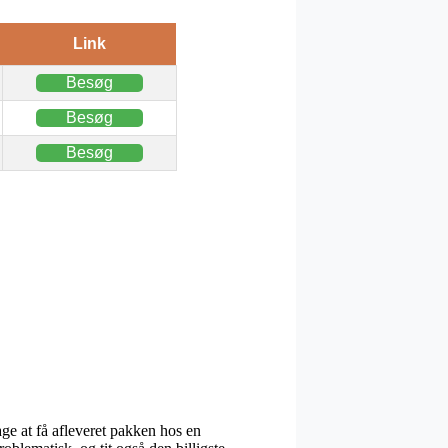
Link
Besøg
Besøg
Besøg
age at få afleveret pakken hos en