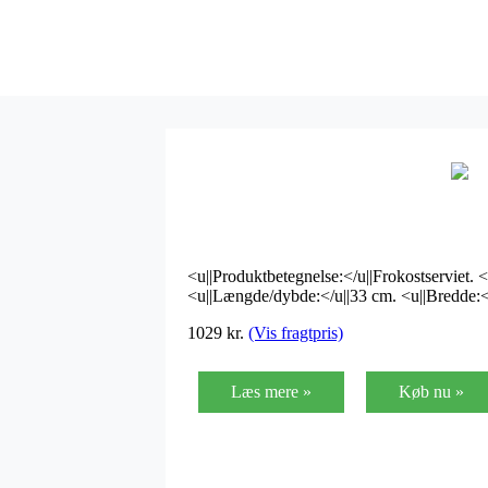
<u||Produktbetegnelse:</u||Frokostserviet. <u
<u||Længde/dybde:</u||33 cm. <u||Bredde:<
1029
kr.
(Vis fragtpris)
Læs mere »
Køb nu »