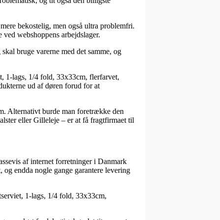
oblematisk, og tit også den billigste
t mere bekostelig, men også ultra problemfri.
ige ved webshoppens arbejdslager.
og skal bruge varerne med det samme, og
 1-lags, 1/4 fold, 33x33cm, flerfarvet,
odukterne ud af døren forud for at
sum. Alternativt burde man foretrække den
r eller Gilleleje – er at få fragtfirmaet til
assevis af internet forretninger i Danmark
gt, og endda nogle gange garantere levering
serviet, 1-lags, 1/4 fold, 33x33cm,