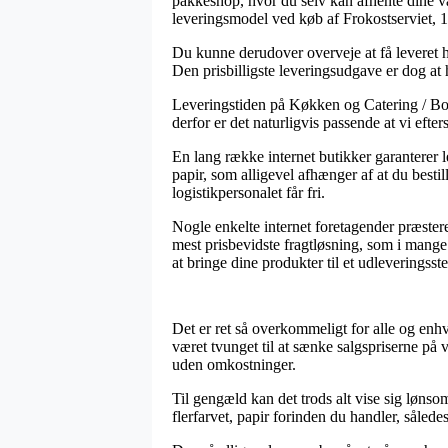
pakkeshop, hvor du selv kan afhente dine var
leveringsmodel ved køb af Frokostserviet, 1-
Du kunne derudover overveje at få leveret hj
Den prisbilligste leveringsudgave er dog at
Leveringstiden på Køkken og Catering / Bor
derfor er det naturligvis passende at vi efte
En lang række internet butikker garanterer 
papir, som alligevel afhænger af at du bestil
logistikpersonalet får fri.
Nogle enkelte internet foretagender præster
mest prisbevidste fragtløsning, som i mange t
at bringe dine produkter til et udleveringsste
Det er ret så overkommeligt for alle og enhv
været tvunget til at sænke salgspriserne på 
uden omkostninger.
Til gengæld kan det trods alt vise sig lønso
flerfarvet, papir forinden du handler, således 