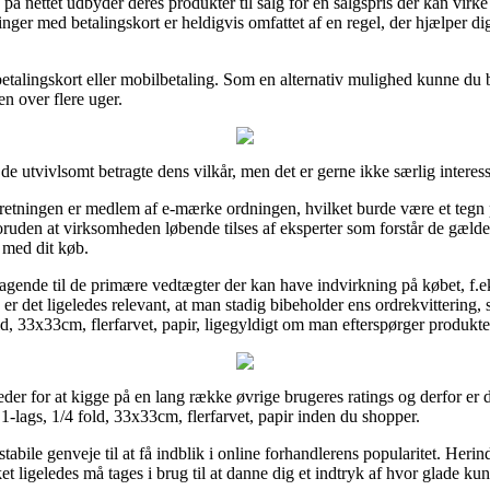
å nettet udbyder deres produkter til salg for en salgspris der kan virke 
nger med betalingskort er heldigvis omfattet af en regel, der hjælper d
d betalingskort eller mobilbetaling. Som en alternativ mulighed kunne du
en over flere uger.
e utvivlsomt betragte dens vilkår, men det er gerne ikke særlig interess
orretningen er medlem af e-mærke ordningen, hvilket burde være et tegn p
den at virksomheden løbende tilses af eksperter som forstår de gældend
 med dit køb.
agende til de primære vedtægter der kan have indvirkning på købet, f.e
 det ligeledes relevant, at man stadig bibeholder ens ordrekvittering,
old, 33x33cm, flerfarvet, papir, ligegyldigt om man efterspørger produkter
der for at kigge på en lang række øvrige brugeres ratings og derfor er d
 1-lags, 1/4 fold, 33x33cm, flerfarvet, papir inden du shopper.
le genveje til at få indblik i online forhandlerens popularitet. Herind
t ligeledes må tages i brug til at danne dig et indtryk af hvor glade kun