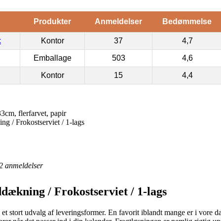
Produkter
Anmeldelser
Bedømmelse
k
Kontor
37
4,7
Emballage
503
4,6
Kontor
15
4,4
3cm, flerfarvet, papir
 / Frokostserviet / 1-lags
2
anmeldelser
ækning / Frokostserviet / 1-lags
 et stort udvalg af leveringsformer. En favorit iblandt mange er i vore d