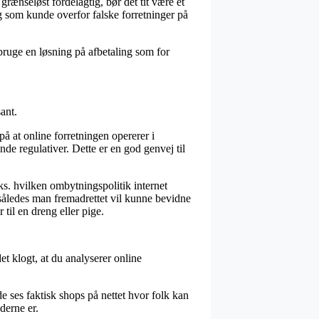
grænseløst fordelagtig, bør det tit være et
ig som kunde overfor falske forretninger på
 bruge en løsning på afbetaling som for
ant.
å at online forretningen opererer i
e regulativer. Dette er en god genvej til
ks. hvilken ombytningspolitik internet
 således man fremadrettet vil kunne bevidne
 til en dreng eller pige.
et klogt, at du analyserer online
e ses faktisk shops på nettet hvor folk kan
derne er.