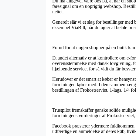
Du må alligevel være obs på, at når en shop p
faresignal om en uoprigtig webshop. Bestilli
nettet.
Generelt slår vi et slag for bestillinger me
eksempel ViaBill, når du agter at betale pris
Forud for at nogen shopper på en butik kan d
Et andet alternativ er at kontrollere om e-f
overensstemmelse med dansk lovgivning, foru
hjælpende service, for så vidt du får besvær
Herudover er det smart at køber er hensynst
forretningen kører med. I den sammenhæng er
bestillingen af Frokostserviet, 1-lags, 1/4 f
Trustpilot fremskaffer ganske solide mulighe
forretningens vurderinger af Frokostserviet,
Facebook præsterer ydermere fuldkommen stabi
udfærdige en anmeldelse af deres køb, hvilke