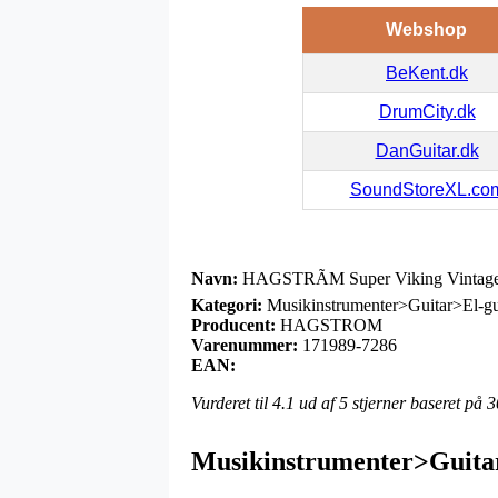
Webshop
BeKent.dk
DrumCity.dk
DanGuitar.dk
SoundStoreXL.co
Navn:
HAGSTRÃM Super Viking Vintage
Kategori:
Musikinstrumenter>Guitar>El-gu
Producent:
HAGSTROM
Varenummer:
171989-7286
EAN:
Vurderet til
4.1
ud af 5 stjerner baseret på
3
Musikinstrumenter>Guit