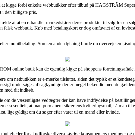
igt at kigge forbi enkelte webbutikker efter tilbud på HAGSTRÃM Super
 i den billigste pris.
fælde af at en e-handler markedsfører deres produkter til salg for en sal
 falsk webbutik. Køb med betalingskort er dog omfavnet af en lovbest
t eller mobilbetaling. Som en anden løsning burde du overveje en løsnin
M online butik kan de egentlig kigge på shoppens forretningsaftale, 
e om netbutikken er e-mærke tilsluttet, siden det typisk er et kendeteg
emæssigt undersøges af sagkyndige der er meget bekendte med de gældende
sen med dit indkøb.
de om de væsentligste vedtægter der kan have indflydelse på bestillinge
ssesentielt, at man permanent sikrer ens kvitteringsmail, så man til en
ligegyldigt om du søger efter varer til en mand eller kvinde.
ligheder for at udforske diverse øvrige konsumenters meninger og på g