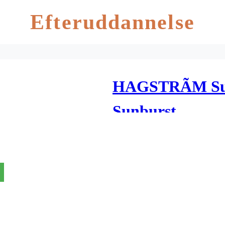
Efteruddannelse
HAGSTRÃM Sup
Sunburst