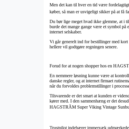
Men det kan til hver en tid være fordelagt
køber, så man er usvigeligt sikker på at få fat
Du bør lige meget hvad ikke glemme, at i til
burde det mange gange være et symbol på en
internet selskaber.
Vi går generelt ind for bestillinger med kor
hellere vil godtgøre regningen senere.
Forud for at nogen shopper hos en HAGSTRO
En nemmere løsning kunne være at kontroller
danske regler, og at internet firmaet rutin
når du forvoldes problemstillinger i proces
Tilsvarende er det smart at kunden er viden
kører med. I den sammenhæng er det desuden e
HAGSTRÃM Super Viking Vintage Sunburst, 
Trustpilot indebærer immervæk udmærkede mu