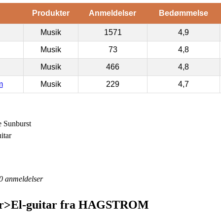
Produkter
Anmeldelser
Bedømmelse
Musik
1571
4,9
Musik
73
4,8
Musik
466
4,8
m
Musik
229
4,7
 Sunburst
itar
0
anmeldelser
ar>El-guitar fra HAGSTROM