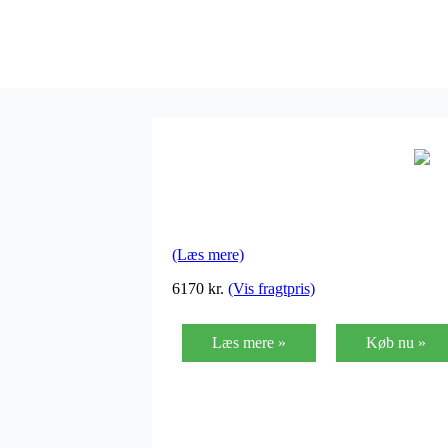
(Læs mere)
6170
kr.
(Vis fragtpris)
Læs mere »
Køb nu »