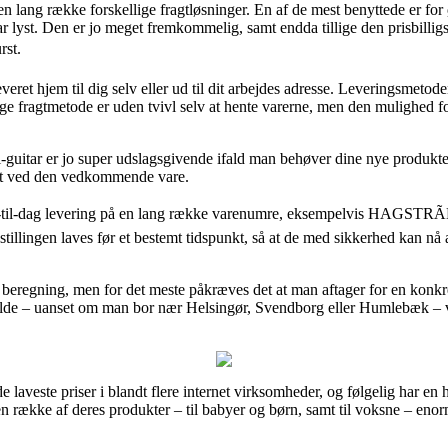
s en lang række forskellige fragtløsninger. En af de mest benyttede er for
r lyst. Den er jo meget fremkommelig, samt endda tillige den prisbilligs
st.
ret hjem til dig selv eller ud til dit arbejdes adresse. Leveringsmetod
e fragtmetode er uden tvivl selv at hente varerne, men den mulighed fo
uitar er jo super udslagsgivende ifald man behøver dine nye produkter 
tet ved den vedkommende vare.
ag-til-dag levering på en lang række varenumre, eksempelvis HAGSTRÃ
stillingen laves før et bestemt tidspunkt, så at de med sikkerhed kan nå 
n beregning, men for det meste påkræves det at man aftager for en konkr
lfælde – uanset om man bor nær Helsingør, Svendborg eller Humlebæk – vil
e de laveste priser i blandt flere internet virksomheder, og følgelig h
en række af deres produkter – til babyer og børn, samt til voksne – enor