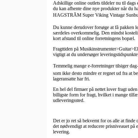
Adskillige online outlets tildeler nu til dag
du kan afhente dine nye produkter når du ha
HAGSTRÃM Super Viking Vintage Sunbur
Du kunne derudover forsøge at få pakken leve
særdeles overkommelig. Den mindst kostelig
kort afstand til online forretningens bopæl.
Fragttiden på Musikinstrumenter>Guitar>El-g
vigtigt at du undersøger leveringstidspunk
Temmelig mange e-forretninger tilsiger d
som ikke desto mindre er regnet ud fra at be
lageransatte har fri.
En hel del firmaer på nettet lover fragt ude
billigste form for fragt, hvilket i mange ti
udleveringssted.
Det er jo ret så bekvemt for os alle at find
det nødvendigt at reducere prisniveauet på 
levering.