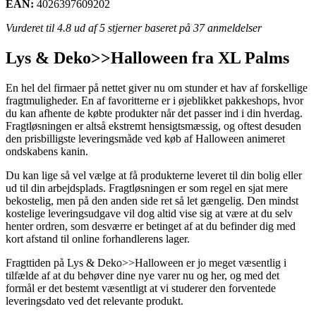
EAN:
4026397609202
Vurderet til
4.8
ud af 5 stjerner baseret på
37
anmeldelser
Lys & Deko>>Halloween fra XL Palms
En hel del firmaer på nettet giver nu om stunder et hav af forskellige
fragtmuligheder. En af favoritterne er i øjeblikket pakkeshops, hvor
du kan afhente de købte produkter når det passer ind i din hverdag.
Fragtløsningen er altså ekstremt hensigtsmæssig, og oftest desuden
den prisbilligste leveringsmåde ved køb af Halloween animeret
ondskabens kanin.
Du kan lige så vel vælge at få produkterne leveret til din bolig eller
ud til din arbejdsplads. Fragtløsningen er som regel en sjat mere
bekostelig, men på den anden side ret så let gængelig. Den mindst
kostelige leveringsudgave vil dog altid vise sig at være at du selv
henter ordren, som desværre er betinget af at du befinder dig med
kort afstand til online forhandlerens lager.
Fragttiden på Lys & Deko>>Halloween er jo meget væsentlig i
tilfælde af at du behøver dine nye varer nu og her, og med det
formål er det bestemt væsentligt at vi studerer den forventede
leveringsdato ved det relevante produkt.