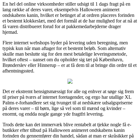
En hel del online virksomheder stiller udsigt til 1 dags fragt på en
lang række af deres varer, eksempelvis Halloween animeret
ondskabens kanin, hvilket er betinget af at ordren placeres forinden
et bestemt klokkeslæt, med det formål at de har mulighed for at nå at
få varen distribueret forud for at pakkemedarbejderne drager
hjemad.
Flere internet webshops byder på levering uden beregning, men
typisk kun når man aftager for et bestemt beløb. Som alternativ
skulle man beslutte sig for den mest betalelige leveringsmetode,
hvilket oftest – uanset om du opholder sig tæt på København,
Brønderslev eller Hinnerup – er at få dem til at bringe din ordre til et
afhentningssted.
Det er ekstremt hensigtsmæssigt for alle og enhver at søge sig frem
til priser på tværs af internet foretagender, og ergo har utallige XL
Palms e-forhandlere set sig tvunget til at nedskære udsalgspriserne
på deres varer – til børn, lige så vel som til mænd og kvinder –
enormt, og endda nogle gange yde fragtfri levering.
Trods dette kan det immervæk blive rentabelt at tjekke nogle få e-
butikker efter tilbud på Halloween animeret ondskabens kanin
forinden du gennemfører din handel, sådan at man er skråsikker på