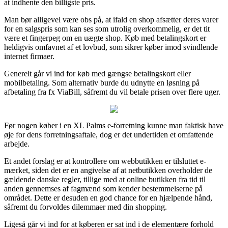
at indhente den billigste pris.
Man bør alligevel være obs på, at ifald en shop afsætter deres varer
for en salgspris som kan ses som utrolig overkommelig, er det tit
være et fingerpeg om en uægte shop. Køb med betalingskort er
heldigvis omfavnet af et lovbud, som sikrer køber imod svindlende
internet firmaer.
Generelt går vi ind for køb med gængse betalingskort eller
mobilbetaling. Som alternativ burde du udnytte en løsning på
afbetaling fra fx ViaBill, såfremt du vil betale prisen over flere uger.
Før nogen køber i en XL Palms e-forretning kunne man faktisk have
øje for dens forretningsaftale, dog er det undertiden et omfattende
arbejde.
Et andet forslag er at kontrollere om webbutikken er tilsluttet e-
mærket, siden det er en angivelse af at netbutikken overholder de
gældende danske regler, tillige med at online butikken fra tid til
anden gennemses af fagmænd som kender bestemmelserne på
området. Dette er desuden en god chance for en hjælpende hånd,
såfremt du forvoldes dilemmaer med din shopping.
Ligeså går vi ind for at køberen er sat ind i de elementære forhold