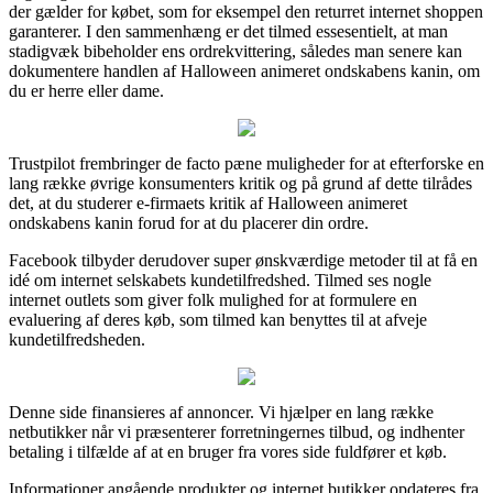
der gælder for købet, som for eksempel den returret internet shoppen
garanterer. I den sammenhæng er det tilmed essesentielt, at man
stadigvæk bibeholder ens ordrekvittering, således man senere kan
dokumentere handlen af Halloween animeret ondskabens kanin, om
du er herre eller dame.
Trustpilot frembringer de facto pæne muligheder for at efterforske en
lang række øvrige konsumenters kritik og på grund af dette tilrådes
det, at du studerer e-firmaets kritik af Halloween animeret
ondskabens kanin forud for at du placerer din ordre.
Facebook tilbyder derudover super ønskværdige metoder til at få en
idé om internet selskabets kundetilfredshed. Tilmed ses nogle
internet outlets som giver folk mulighed for at formulere en
evaluering af deres køb, som tilmed kan benyttes til at afveje
kundetilfredsheden.
Denne side finansieres af annoncer. Vi hjælper en lang række
netbutikker når vi præsenterer forretningernes tilbud, og indhenter
betaling i tilfælde af at en bruger fra vores side fuldfører et køb.
Informationer angående produkter og internet butikker opdateres fra