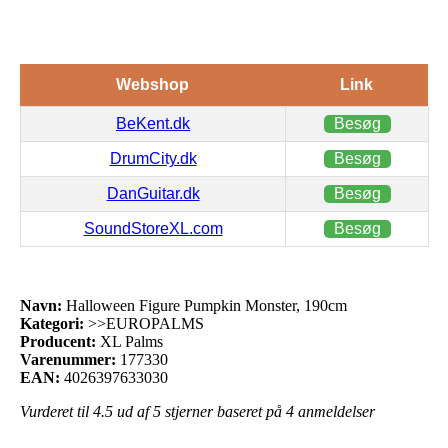
Webshop
Link
BeKent.dk
Besøg
DrumCity.dk
Besøg
DanGuitar.dk
Besøg
SoundStoreXL.com
Besøg
Navn:
Halloween Figure Pumpkin Monster, 190cm
Kategori:
>>EUROPALMS
Producent:
XL Palms
Varenummer:
177330
EAN:
4026397633030
Vurderet til
4.5
ud af 5 stjerner baseret på
4
anmeldelser