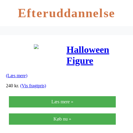
Efteruddannelse
Halloween
Figure
Pumpkin
(Læs mere)
Monster,
240
kr.
(Vis fragtpris)
190cm
Læs mere »
Køb nu »