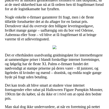
påkræver at handlen gemmenføres forinden et fast tidspunkt, så
at de med sikkerhed kan nå at få ordren hen til fragtfirmaet forud
for at de logistikansatte har fyraften.
Nogle enkelte e-firmaer garanterer fri fragt, men i de fleste
tilfælde forudsætter det at du aftager for en fastsat pris.
Derudover skal du overveje den billigste leveringsudgave,
hvilket mange gange – uafhængig om du bor ved Odense,
Aabenraa eller Sorø – vil blive at få fragtfirmaet til at bringe
varerne til et udleveringssted.
Det er efterhånden usædvanlig gnidningsløst for internetbrugere
at sammenligne priser i blandt forskellige internet forretninger,
og følgelig har de fleste XL Palms e-firmaer fundet det
nødvendigt at stampe priserne på deres varer – til juniorer, og
ligeledes til kvinder og mænd – drastisk, og endda nogle gange
byde på fragt uden betaling.
Det kan trods alt blive smart at studere visse internet
foretagender efter rabat på Halloween Figure Pumpkin Monster,
190cm før du køber, så du ikke er i tvivl om at opnå den bedste
pris.
Man skal dog ikke undervurdere, at når en forretning på nettet