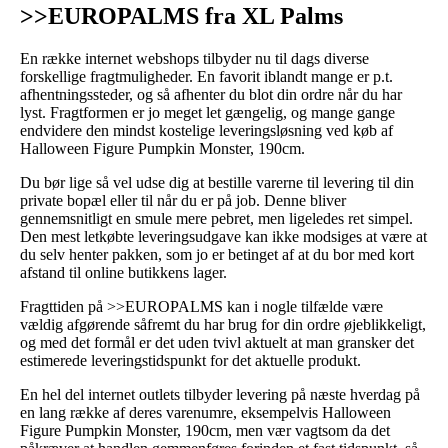
>>EUROPALMS fra XL Palms
En række internet webshops tilbyder nu til dags diverse
forskellige fragtmuligheder. En favorit iblandt mange er p.t.
afhentningssteder, og så afhenter du blot din ordre når du har
lyst. Fragtformen er jo meget let gængelig, og mange gange
endvidere den mindst kostelige leveringsløsning ved køb af
Halloween Figure Pumpkin Monster, 190cm.
Du bør lige så vel udse dig at bestille varerne til levering til din
private bopæl eller til når du er på job. Denne bliver
gennemsnitligt en smule mere pebret, men ligeledes ret simpel.
Den mest letkøbte leveringsudgave kan ikke modsiges at være at
du selv henter pakken, som jo er betinget af at du bor med kort
afstand til online butikkens lager.
Fragttiden på >>EUROPALMS kan i nogle tilfælde være
vældig afgørende såfremt du har brug for din ordre øjeblikkeligt,
og med det formål er det uden tvivl aktuelt at man gransker det
estimerede leveringstidspunkt for det aktuelle produkt.
En hel del internet outlets tilbyder levering på næste hverdag på
en lang række af deres varenumre, eksempelvis Halloween
Figure Pumpkin Monster, 190cm, men vær vagtsom da det