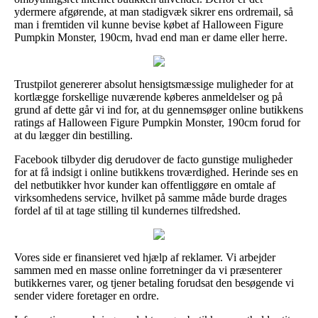
ydermere afgørende, at man stadigvæk sikrer ens ordremail, så
man i fremtiden vil kunne bevise købet af Halloween Figure
Pumpkin Monster, 190cm, hvad end man er dame eller herre.
Trustpilot genererer absolut hensigtsmæssige muligheder for at
kortlægge forskellige nuværende køberes anmeldelser og på
grund af dette går vi ind for, at du gennemsøger online butikkens
ratings af Halloween Figure Pumpkin Monster, 190cm forud for
at du lægger din bestilling.
Facebook tilbyder dig derudover de facto gunstige muligheder
for at få indsigt i online butikkens troværdighed. Herinde ses en
del netbutikker hvor kunder kan offentliggøre en omtale af
virksomhedens service, hvilket på samme måde burde drages
fordel af til at tage stilling til kundernes tilfredshed.
Vores side er finansieret ved hjælp af reklamer. Vi arbejder
sammen med en masse online forretninger da vi præsenterer
butikkernes varer, og tjener betaling forudsat den besøgende vi
sender videre foretager en ordre.