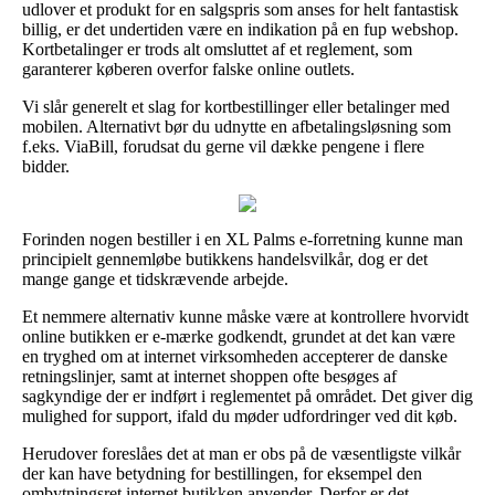
udlover et produkt for en salgspris som anses for helt fantastisk
billig, er det undertiden være en indikation på en fup webshop.
Kortbetalinger er trods alt omsluttet af et reglement, som
garanterer køberen overfor falske online outlets.
Vi slår generelt et slag for kortbestillinger eller betalinger med
mobilen. Alternativt bør du udnytte en afbetalingsløsning som
f.eks. ViaBill, forudsat du gerne vil dække pengene i flere
bidder.
Forinden nogen bestiller i en XL Palms e-forretning kunne man
principielt gennemløbe butikkens handelsvilkår, dog er det
mange gange et tidskrævende arbejde.
Et nemmere alternativ kunne måske være at kontrollere hvorvidt
online butikken er e-mærke godkendt, grundet at det kan være
en tryghed om at internet virksomheden accepterer de danske
retningslinjer, samt at internet shoppen ofte besøges af
sagkyndige der er indført i reglementet på området. Det giver dig
mulighed for support, ifald du møder udfordringer ved dit køb.
Herudover foreslåes det at man er obs på de væsentligste vilkår
der kan have betydning for bestillingen, for eksempel den
ombytningsret internet butikken anvender. Derfor er det