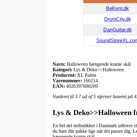
BeKent.dk
DrumCity.dk
DanGuitar.dk
SoundStoreXL.co
Navn:
Halloween hængende kranie skål
Kategori:
Lys & Deko>>Halloween
Producent:
XL Palms
Varenummer:
166214
EAN:
4026397600209
Vurderet til
3.7
ud af 5 stjerner baseret på
4
Lys & Deko>>Halloween f
En hel del netbutikker i Danmark udlover efte
du bare din pakke lige når det passer dig. 
hængende kranie skål.