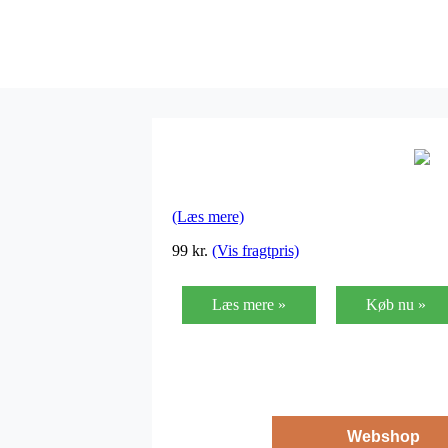
(Læs mere)
99
kr.
(Vis fragtpris)
Læs mere »
Køb nu »
Webshop