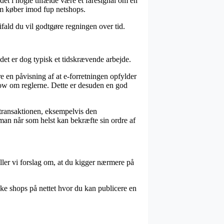
det i nogle tilfælde være et faresignal om en
om køber imod fup netshops.
ifald du vil godtgøre regningen over tid.
det er dog typisk et tidskrævende arbejde.
 en påvisning af at e-forretningen opfylder
how om reglerne. Dette er desuden en god
transaktionen, eksempelvis den
man når som helst kan bekræfte sin ordre af
iller vi forslag om, at du kigger nærmere på
ække shops på nettet hvor du kan publicere en