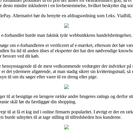
forhandler produkter til en pris der anses for ekstraordinært god, så er 
e desto mindre inkluderet i en lovbestemmelse, hvilket beskytter dig s
lePay. Alternativt bør du benytte en afdragsordning som f.eks. ViaBill, 
 e-forhandler burde man faktisk tyde webbutikkens handelsbetingelser, 
øge om e-forhandleren er verificeret af e-mærket, eftersom det bør være
dlen fra tid til anden tilses af eksperter der har den nødvendige know
er besvær ved dit køb.
er hensynstagende til de mest vedkommende vedtægter der indvirker på 
r det ydermere afgørende, at man stadig sikrer sin kvitteringsmail, så 
 til om du søger efter varer til en dreng eller pige.
ger til at besigtige en længere række andre brugeres ratings og derfor st
anie skål før du færdiggør din shopping.
 til at få et kig ind i online firmaets popularitet. I øvrigt er der en r
burde udnyttes til at tage stilling til tilfredsheden hos kunderne.