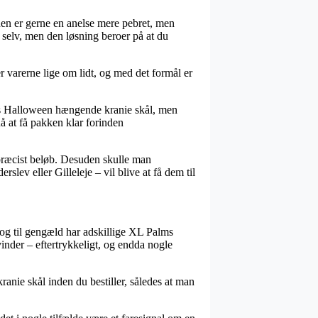
oden er gerne en anelse mere pebret, men
 selv, men den løsning beroer på at du
varerne lige om lidt, og med det formål er
is Halloween hængende kranie skål, men
nå at få pakken klar forinden
 præcist beløb. Desuden skulle man
lev eller Gilleleje – vil blive at få dem til
, og til gengæld har adskillige XL Palms
vinder – eftertrykkeligt, og endda nogle
anie skål inden du bestiller, således at man