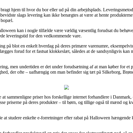
n bragt hjem til hvor du bor eller ud på din arbejdsplads. Leveringsmet
bevidste slags levering kan ikke benægtes at være at hente produkterne
s bopæl.
ween kan i nogle tilfælde være vældig væsentlig forudsat du behøver 
rede leveringstid for den vedkommende vare.
ering på blot en enkelt hverdag på deres primære varenumre, eksempelv
flægges forud for et fastsat klokkeslæt, således at de sandsynligvis kan 
ering, men undertiden er det under forudsætning af at man køber for et
ed, der ofte – uafhængig om man befinder sig tæt på Silkeborg, Brønders
ne at sammenligne priser hos forskellige internet forhandlere i Danmark
esse priserne på deres produkter – til børn, og tillige også til mænd og k
 at studere enkelte e-forretninger efter rabat på Halloween hængende kr