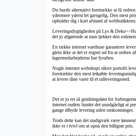
Du burde alternativt foretrække at få ordre
ydermere yderst let gængelig. Den mest pris
opholder dig i kort afstand af webbutikken
Leveringsdygtigheden på Lys & Deko>>Hallo
det jo afgørende at man tjekker den estime
En række internet varehuse garanterer lev
glem ikke at det er regnet ud fra at ordren a
lagermedarbejderne har fyraften.
Nogle internet webshops sikrer portofri lev
foretrække den mest letkøbte leveringsmuligh
at levere dine varer til et udleveringssted.
Det er jo ret så gnidningsløst for forbruger
internet outlets fundet det uundgåeligt at pr
gange tilbyde levering uden omkostninger.
Trods dette kan det stadigvæk være lønnende
ikke er i tvivl om at opnå den billigste pris.