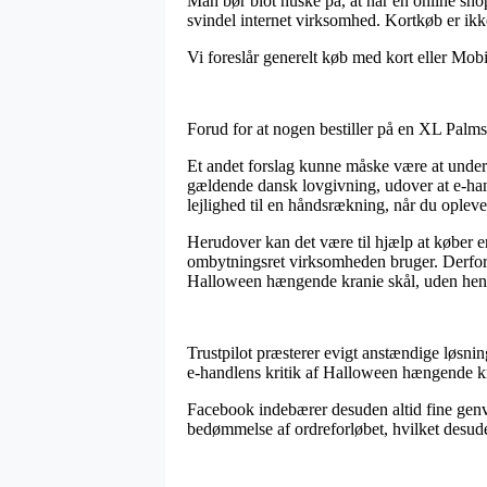
Man bør blot huske på, at når en online shop 
svindel internet virksomhed. Kortkøb er ikk
Vi foreslår generelt køb med kort eller Mobi
Forud for at nogen bestiller på en XL Palms
Et andet forslag kunne måske være at unders
gældende dansk lovgivning, udover at e-han
lejlighed til en håndsrækning, når du oplev
Herudover kan det være til hjælp at køber 
ombytningsret virksomheden bruger. Derfor e
Halloween hængende kranie skål, uden hensyn
Trustpilot præsterer evigt anstændige løsnin
e-handlens kritik af Halloween hængende kr
Facebook indebærer desuden altid fine genveje
bedømmelse af ordreforløbet, hvilket desuden 