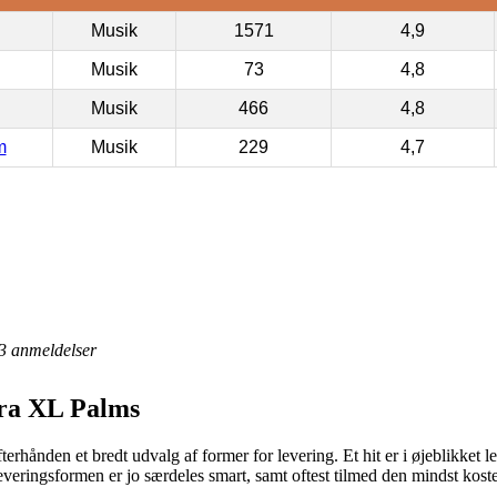
Musik
1571
4,9
Musik
73
4,8
Musik
466
4,8
m
Musik
229
4,7
3
anmeldelser
ra XL Palms
rhånden et bredt udvalg af former for levering. Et hit er i øjeblikket le
Leveringsformen er jo særdeles smart, samt oftest tilmed den mindst kos