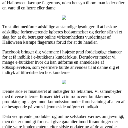
af Halloween kæmpe flagermus, uden hensyn til om man leder efter
en vare til en herre eller dame.
Trustpilot medfører adskillige anstændige løsninger til at beskue
adskillige forhenværende køberes bedømmelser og derfor slår vi et
slag for, at du betragter online virksomhedens vurderinger af
Halloween kæmpe flagermus forud for at du handler.
Facebook bringer dig ydermere i højeste grad fordelagtige chancer
for at få indblik i e-butikkens kundefokus. Derudover møder vi
mange e-butikker hvor du kan udforme en anmeldelse af
købsoplevelsen, som ydermere burde anvendes til at danne dig et
indtryk af tilfredsheden hos kunderne.
Denne side er finansieret af indtægter fra reklamer. Vi samarbejder
med diverse internet firmaer idet vi introducerer butikkernes
produkter, og tager imod kommission under forudsætning af at en af
de besøgende på vores hjemmeside udfører et indkøb.
Data vedrørende produkter og online selskaber værnes om jævnligt,
men det er umuligt for os at give garantier imod forandringer der
måtte være implementeret efter sidste opdatering af de anvendte