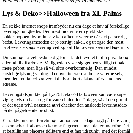
Vurderet til
3.7
ud af 5 stjerner baseret på
18
anmeldelser
Lys & Deko>>Halloween fra XL Palms
En række internet shops frembyder nu om dage et hav af forskellige
leveringsmuligheder. Den mest moderne er i øjeblikket
pakkeshoppen, hvor du selv kan afhente varerne når det passer dig
bedst. Leveringsmetoden er jo særligt enkel, og tit også den mest
prisbevidste slags levering ved køb af Halloween kæmpe flagermus.
Du kan lige så vel beslutte dig for at få det leveret til din privatbolig
eller ud til dit arbejde. Muligheden viser sig gennemsnitligt et hak
mere pebret, men lige så vel ultra overkommelig. Den mindst
kostelige løsning vil dog til enhver tid være at hente varerne selv,
men den mulighed kræver at du bor i kort afstand af e-handlens
adresse.
Leveringstidspunktet på Lys & Deko>>Halloween kan være super
vigtig hvis du har brug for varen inden for få dage, så af den grund
er det uden tvivl passende at vi checker den anslåede leveringsdato
på det pågældende produkt.
En række internet forretninger annoncerer 1 dags fragt på flere varer,
eksempelvis Halloween kæmpe flagermus, men det er underforstået
at bestillingen placeres tidligere end et fast tidspunkt, med det formål