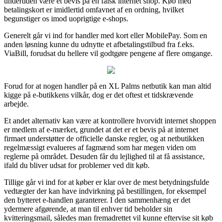
undertiden være et bevis på en falsk internet shop. Køb med
betalingskort er imidlertid omfavnet af en ordning, hvilket
begunstiger os imod uoprigtige e-shops.
Generelt går vi ind for handler med kort eller MobilePay. Som en
anden løsning kunne du udnytte et afbetalingstilbud fra f.eks.
ViaBill, forudsat du hellere vil godtgøre pengene af flere omgange.
Forud for at nogen handler på en XL Palms netbutik kan man altid
kigge på e-butikkens vilkår, dog er det oftest et tidskrævende
arbejde.
Et andet alternativ kan være at kontrollere hvorvidt internet shoppen
er medlem af e-mærket, grundet at det er et bevis på at internet
firmaet understøtter de officielle danske regler, og at netbutikken
regelmæssigt evalueres af fagmænd som har megen viden om
reglerne på området. Desuden får du lejlighed til at få assistance,
ifald du bliver udsat for problemer ved dit køb.
Tillige går vi ind for at køber er klar over de mest betydningsfulde
vedtægter der kan have indvirkning på bestillingen, for eksempel
den bytteret e-handlen garanterer. I den sammenhæng er det
ydermere afgørende, at man til enhver tid beholder sin
kvitteringsmail, således man fremadrettet vil kunne eftervise sit køb