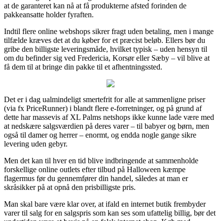
at de garanteret kan nå at få produkterne afsted forinden de
pakkeansatte holder fyraften.
Indtil flere online webshops sikrer fragt uden betaling, men i mange
tilfælde kræves det at du køber for et præcist beløb. Ellers bør du
gribe den billigste leveringsmåde, hvilket typisk – uden hensyn til
om du befinder sig ved Fredericia, Korsør eller Sæby – vil blive at
få dem til at bringe din pakke til et afhentningssted.
Det er i dag ualmindeligt smertefrit for alle at sammenligne priser
(via fx PriceRunner) i blandt flere e-forretninger, og på grund af
dette har massevis af XL Palms netshops ikke kunne lade være med
at nedskære salgsværdien på deres varer – til babyer og børn, men
også til damer og herrer – enormt, og endda nogle gange sikre
levering uden gebyr.
Men det kan til hver en tid blive indbringende at sammenholde
forskellige online outlets efter tilbud på Halloween kæmpe
flagermus før du gennemfører din handel, således at man er
skråsikker på at opnå den prisbilligste pris.
Man skal bare være klar over, at ifald en internet butik frembyder
varer til salg for en salgspris som kan ses som ufattelig billig, bør det