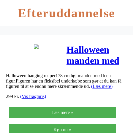
Efteruddannelse
Halloween
manden med
leen, 150 cm
Halloween hanging reaper178 cm høj manden med leen
figur.Figuren har en fleksibel underkæbe som gør at du kan få
figuren til at se endnu mere skræmmende ud.
(Læs mere)
299
kr.
(Vis fragtpris)
Læs mere »
Køb nu »