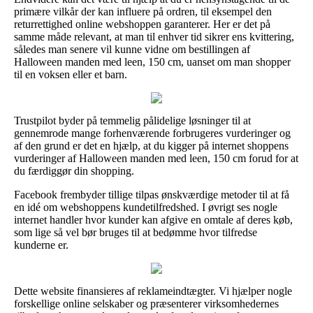
primære vilkår der kan influere på ordren, til eksempel den
returrettighed online webshoppen garanterer. Her er det på
samme måde relevant, at man til enhver tid sikrer ens kvittering,
således man senere vil kunne vidne om bestillingen af
Halloween manden med leen, 150 cm, uanset om man shopper
til en voksen eller et barn.
Trustpilot byder på temmelig pålidelige løsninger til at
gennemrode mange forhenværende forbrugeres vurderinger og
af den grund er det en hjælp, at du kigger på internet shoppens
vurderinger af Halloween manden med leen, 150 cm forud for at
du færdiggør din shopping.
Facebook frembyder tillige tilpas ønskværdige metoder til at få
en idé om webshoppens kundetilfredshed. I øvrigt ses nogle
internet handler hvor kunder kan afgive en omtale af deres køb,
som lige så vel bør bruges til at bedømme hvor tilfredse
kunderne er.
Dette website finansieres af reklameindtægter. Vi hjælper nogle
forskellige online selskaber og præsenterer virksomhedernes