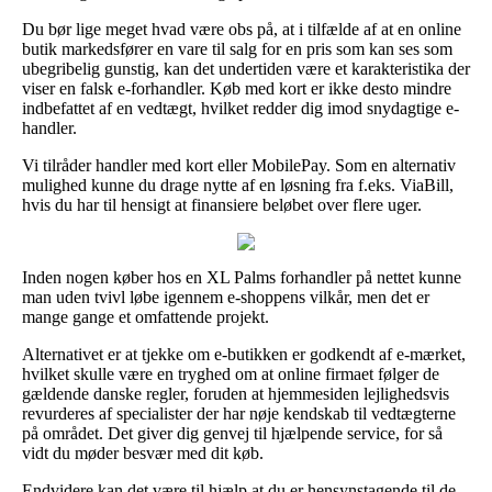
Du bør lige meget hvad være obs på, at i tilfælde af at en online
butik markedsfører en vare til salg for en pris som kan ses som
ubegribelig gunstig, kan det undertiden være et karakteristika der
viser en falsk e-forhandler. Køb med kort er ikke desto mindre
indbefattet af en vedtægt, hvilket redder dig imod snydagtige e-
handler.
Vi tilråder handler med kort eller MobilePay. Som en alternativ
mulighed kunne du drage nytte af en løsning fra f.eks. ViaBill,
hvis du har til hensigt at finansiere beløbet over flere uger.
Inden nogen køber hos en XL Palms forhandler på nettet kunne
man uden tvivl løbe igennem e-shoppens vilkår, men det er
mange gange et omfattende projekt.
Alternativet er at tjekke om e-butikken er godkendt af e-mærket,
hvilket skulle være en tryghed om at online firmaet følger de
gældende danske regler, foruden at hjemmesiden lejlighedsvis
revurderes af specialister der har nøje kendskab til vedtægterne
på området. Det giver dig genvej til hjælpende service, for så
vidt du møder besvær med dit køb.
Endvidere kan det være til hjælp at du er hensynstagende til de