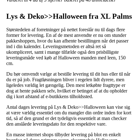
Lys & Deko>>Halloween fra XL Palms
Størstedelen af forretninger på nettet foreslår nu til dags flere
former for levering. En af de mest anvendte er nu om stunder
pakkeshoppen, hvor du kan afhente bestillingen når det passer
ind i din kalender. Leveringsmetoden er altså ret så
ukompliceret, samt i mange tilfælde også den prisbilligste
leveringsmåde ved køb af Halloween manden med leen, 150
cm.
Du bør omvendt vælge at bestille levering til dit hus eller til når
du er på job. Fragtløsningen bliver i regelen lidt dyrere, men
ligeledes vældig let gængelig. Den mest letkøbte fragttype er
dog at hente pakken selv, hvilket er betinget af at du opholder
dig i kort afstand af e-butikkens tilholdssted.
Antal dages levering på Lys & Deko>>Halloween kan vise sig
at være vældig essentiel om du mangler din ordre inden for kort
tid, så af den grund er det tydeligvis essentielt at man checker
den anslåede leveringsdato for den respektive vare.
En masse internet shops tilbyder levering på blot en enkelt