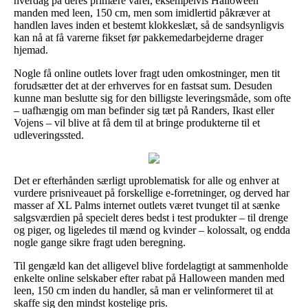
hverdag på deres primære varer, eksempelvis Halloween
manden med leen, 150 cm, men som imidlertid påkræver at
handlen laves inden et bestemt klokkeslæt, så de sandsynligvis
kan nå at få varerne fikset før pakkemedarbejderne drager
hjemad.
Nogle få online outlets lover fragt uden omkostninger, men tit
forudsætter det at der erhverves for en fastsat sum. Desuden
kunne man beslutte sig for den billigste leveringsmåde, som ofte
– uafhængig om man befinder sig tæt på Randers, Ikast eller
Vojens – vil blive at få dem til at bringe produkterne til et
udleveringssted.
Det er efterhånden særligt uproblematisk for alle og enhver at
vurdere prisniveauet på forskellige e-forretninger, og derved har
masser af XL Palms internet outlets været tvunget til at sænke
salgsværdien på specielt deres bedst i test produkter – til drenge
og piger, og ligeledes til mænd og kvinder – kolossalt, og endda
nogle gange sikre fragt uden beregning.
Til gengæld kan det alligevel blive fordelagtigt at sammenholde
enkelte online selskaber efter rabat på Halloween manden med
leen, 150 cm inden du handler, så man er velinformeret til at
skaffe sig den mindst kostelige pris.