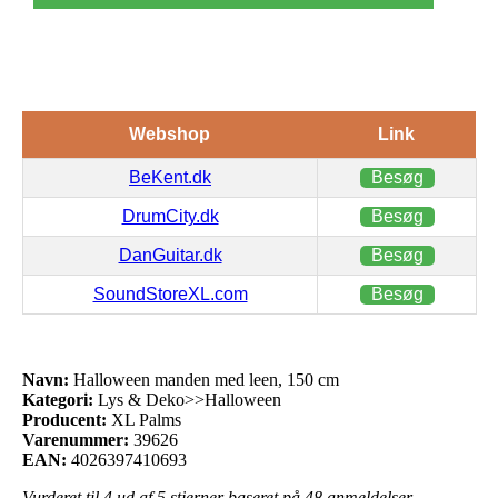
Webshop
Link
BeKent.dk
Besøg
DrumCity.dk
Besøg
DanGuitar.dk
Besøg
SoundStoreXL.com
Besøg
Navn:
Halloween manden med leen, 150 cm
Kategori:
Lys & Deko>>Halloween
Producent:
XL Palms
Varenummer:
39626
EAN:
4026397410693
Vurderet til
4
ud af 5 stjerner baseret på
48
anmeldelser