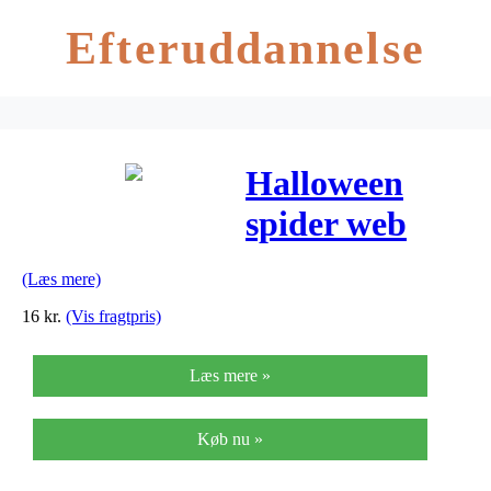
Efteruddannelse
Halloween
spider web
orange 20g UV
(Læs mere)
active
16
kr.
(Vis fragtpris)
Læs mere »
Køb nu »