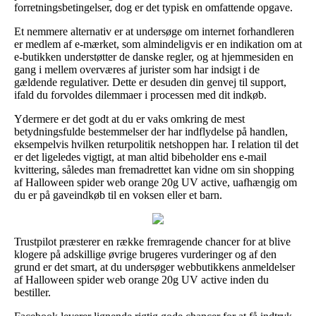
forretningsbetingelser, dog er det typisk en omfattende opgave.
Et nemmere alternativ er at undersøge om internet forhandleren
er medlem af e-mærket, som almindeligvis er en indikation om at
e-butikken understøtter de danske regler, og at hjemmesiden en
gang i mellem overværes af jurister som har indsigt i de
gældende regulativer. Dette er desuden din genvej til support,
ifald du forvoldes dilemmaer i processen med dit indkøb.
Ydermere er det godt at du er vaks omkring de mest
betydningsfulde bestemmelser der har indflydelse på handlen,
eksempelvis hvilken returpolitik netshoppen har. I relation til det
er det ligeledes vigtigt, at man altid bibeholder ens e-mail
kvittering, således man fremadrettet kan vidne om sin shopping
af Halloween spider web orange 20g UV active, uafhængig om
du er på gaveindkøb til en voksen eller et barn.
Trustpilot præsterer en række fremragende chancer for at blive
klogere på adskillige øvrige brugeres vurderinger og af den
grund er det smart, at du undersøger webbutikkens anmeldelser
af Halloween spider web orange 20g UV active inden du
bestiller.