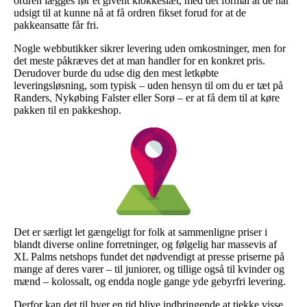
ordren lægges før et givent klokkeslæt, med det formål at de har
udsigt til at kunne nå at få ordren fikset forud for at de
pakkeansatte får fri.
Nogle webbutikker sikrer levering uden omkostninger, men for
det meste påkræves det at man handler for en konkret pris.
Derudover burde du udse dig den mest letkøbte
leveringsløsning, som typisk – uden hensyn til om du er tæt på
Randers, Nykøbing Falster eller Sorø – er at få dem til at køre
pakken til en pakkeshop.
Det er særligt let gængeligt for folk at sammenligne priser i
blandt diverse online forretninger, og følgelig har massevis af
XL Palms netshops fundet det nødvendigt at presse priserne på
mange af deres varer – til juniorer, og tillige også til kvinder og
mænd – kolossalt, og endda nogle gange yde gebyrfri levering.
Derfor kan det til hver en tid blive indbringende at tjekke visse