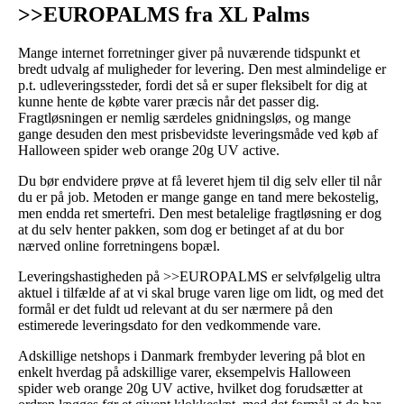
>>EUROPALMS fra XL Palms
Mange internet forretninger giver på nuværende tidspunkt et
bredt udvalg af muligheder for levering. Den mest almindelige er
p.t. udleveringssteder, fordi det så er super fleksibelt for dig at
kunne hente de købte varer præcis når det passer dig.
Fragtløsningen er nemlig særdeles gnidningsløs, og mange
gange desuden den mest prisbevidste leveringsmåde ved køb af
Halloween spider web orange 20g UV active.
Du bør endvidere prøve at få leveret hjem til dig selv eller til når
du er på job. Metoden er mange gange en tand mere bekostelig,
men endda ret smertefri. Den mest betalelige fragtløsning er dog
at du selv henter pakken, som dog er betinget af at du bor
nærved online forretningens bopæl.
Leveringshastigheden på >>EUROPALMS er selvfølgelig ultra
aktuel i tilfælde af at vi skal bruge varen lige om lidt, og med det
formål er det fuldt ud relevant at du ser nærmere på den
estimerede leveringsdato for den vedkommende vare.
Adskillige netshops i Danmark frembyder levering på blot en
enkelt hverdag på adskillige varer, eksempelvis Halloween
spider web orange 20g UV active, hvilket dog forudsætter at