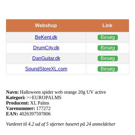
Webshop
Link
BeKent.dk
Besøg
DrumCity.dk
Besøg
DanGuitar.dk
Besøg
SoundStoreXL.com
Besøg
Navn:
Halloween spider web orange 20g UV active
Kategori:
>>EUROPALMS
Producent:
XL Palms
Varenummer:
177272
EAN:
4026397597806
Vurderet til
4.2
ud af 5 stjerner baseret på
24
anmeldelser