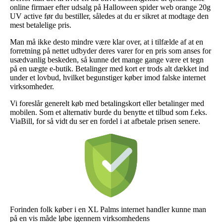
online firmaer efter udsalg på Halloween spider web orange 20g
UV active før du bestiller, således at du er sikret at modtage den
mest betalelige pris.
Man må ikke desto mindre være klar over, at i tilfælde af at en
forretning på nettet udbyder deres varer for en pris som anses for
usædvanlig beskeden, så kunne det mange gange være et tegn
på en uægte e-butik. Betalinger med kort er trods alt dækket ind
under et lovbud, hvilket begunstiger køber imod falske internet
virksomheder.
Vi foreslår generelt køb med betalingskort eller betalinger med
mobilen. Som et alternativ burde du benytte et tilbud som f.eks.
ViaBill, for så vidt du ser en fordel i at afbetale prisen senere.
Forinden folk køber i en XL Palms internet handler kunne man
på en vis måde løbe igennem virksomhedens