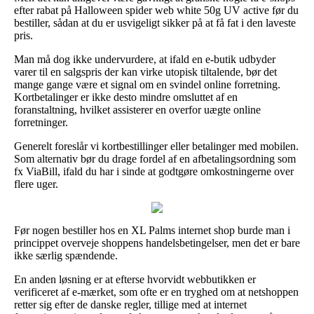
efter rabat på Halloween spider web white 50g UV active før du
bestiller, sådan at du er usvigeligt sikker på at få fat i den laveste
pris.
Man må dog ikke undervurdere, at ifald en e-butik udbyder
varer til en salgspris der kan virke utopisk tiltalende, bør det
mange gange være et signal om en svindel online forretning.
Kortbetalinger er ikke desto mindre omsluttet af en
foranstaltning, hvilket assisterer en overfor uægte online
forretninger.
Generelt foreslår vi kortbestillinger eller betalinger med mobilen.
Som alternativ bør du drage fordel af en afbetalingsordning som
fx ViaBill, ifald du har i sinde at godtgøre omkostningerne over
flere uger.
Før nogen bestiller hos en XL Palms internet shop burde man i
princippet overveje shoppens handelsbetingelser, men det er bare
ikke særlig spændende.
En anden løsning er at efterse hvorvidt webbutikken er
verificeret af e-mærket, som ofte er en tryghed om at netshoppen
retter sig efter de danske regler, tillige med at internet