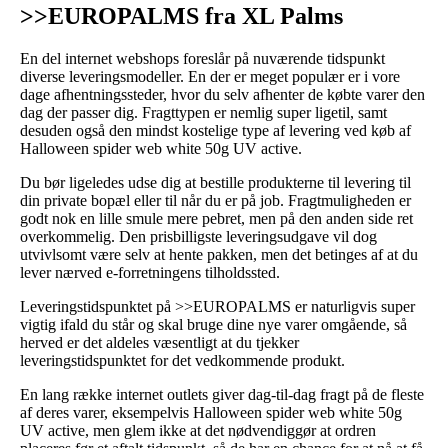
>>EUROPALMS fra XL Palms
En del internet webshops foreslår på nuværende tidspunkt
diverse leveringsmodeller. En der er meget populær er i vore
dage afhentningssteder, hvor du selv afhenter de købte varer den
dag der passer dig. Fragttypen er nemlig super ligetil, samt
desuden også den mindst kostelige type af levering ved køb af
Halloween spider web white 50g UV active.
Du bør ligeledes udse dig at bestille produkterne til levering til
din private bopæl eller til når du er på job. Fragtmuligheden er
godt nok en lille smule mere pebret, men på den anden side ret
overkommelig. Den prisbilligste leveringsudgave vil dog
utvivlsomt være selv at hente pakken, men det betinges af at du
lever nærved e-forretningens tilholdssted.
Leveringstidspunktet på >>EUROPALMS er naturligvis super
vigtig ifald du står og skal bruge dine nye varer omgående, så
herved er det aldeles væsentligt at du tjekker
leveringstidspunktet for det vedkommende produkt.
En lang række internet outlets giver dag-til-dag fragt på de fleste
af deres varer, eksempelvis Halloween spider web white 50g
UV active, men glem ikke at det nødvendiggør at ordren