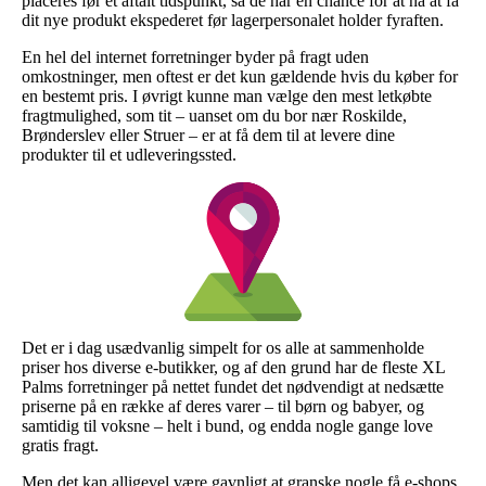
placeres før et aftalt tidspunkt, så de har en chance for at nå at få
dit nye produkt ekspederet før lagerpersonalet holder fyraften.
En hel del internet forretninger byder på fragt uden
omkostninger, men oftest er det kun gældende hvis du køber for
en bestemt pris. I øvrigt kunne man vælge den mest letkøbte
fragtmulighed, som tit – uanset om du bor nær Roskilde,
Brønderslev eller Struer – er at få dem til at levere dine
produkter til et udleveringssted.
Det er i dag usædvanlig simpelt for os alle at sammenholde
priser hos diverse e-butikker, og af den grund har de fleste XL
Palms forretninger på nettet fundet det nødvendigt at nedsætte
priserne på en række af deres varer – til børn og babyer, og
samtidig til voksne – helt i bund, og endda nogle gange love
gratis fragt.
Men det kan alligevel være gavnligt at granske nogle få e-shops