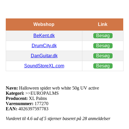
Webshop
Link
BeKent.dk
Besøg
DrumCity.dk
Besøg
DanGuitar.dk
Besøg
SoundStoreXL.com
Besøg
Navn:
Halloween spider web white 50g UV active
Kategori:
>>EUROPALMS
Producent:
XL Palms
Varenummer:
177270
EAN:
4026397597783
Vurderet til
4.6
ud af 5 stjerner baseret på
28
anmeldelser