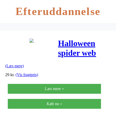
Efteruddannelse
Halloween
spider web
white 50g UV
(Læs mere)
active
29
kr.
(Vis fragtpris)
Læs mere »
Køb nu »