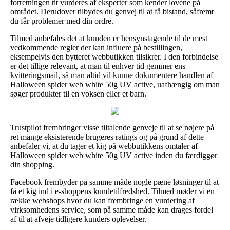
forretningen tit vurderes af eksperter som kender lovene på
området. Derudover tilbydes du genvej til at få bistand, såfremt
du får problemer med din ordre.
Tilmed anbefales det at kunden er hensynstagende til de mest
vedkommende regler der kan influere på bestillingen,
eksempelvis den bytteret webbutikken tilsikrer. I den forbindelse
er det tillige relevant, at man til enhver tid gemmer ens
kvitteringsmail, så man altid vil kunne dokumentere handlen af
Halloween spider web white 50g UV active, uafhængig om man
søger produkter til en voksen eller et barn.
Trustpilot frembringer visse tiltalende genveje til at se nøjere på
ret mange eksisterende brugeres ratings og på grund af dette
anbefaler vi, at du tager et kig på webbutikkens omtaler af
Halloween spider web white 50g UV active inden du færdiggør
din shopping.
Facebook frembyder på samme måde nogle pæne løsninger til at
få et kig ind i e-shoppens kundetilfredshed. Tilmed møder vi en
række webshops hvor du kan frembringe en vurdering af
virksomhedens service, som på samme måde kan drages fordel
af til at afveje tidligere kunders oplevelser.