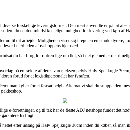
 diverse forskellige leveringsformer. Den mest anvendte er p.t. at afse
 desuden tilmed den mindst kostelige mulighed for levering ved køb af 
er ud til dit arbejde. Muligheden viser sig i regelen en smule dyrere,
du lever i nærheden af e-shoppens hjemsted.
sat du har brug for ordren lige om lidt, så i det øjemed er det rimelig
t hverdag på en række af deres varer, eksempelvis Halv Spejlkugle 30cm,
døren forud for at logistikpersonalet har fyraften.
fremt man køber for et fastsat beløb. Alternativt skal du snuppe den mes
en pakkeshop.
skellige e-forretninger, og til tak har de fleste ADJ netshops fundet det 
garantere fri fragt.
 på nettet efter udsalg på Halv Spejlkugle 30cm inden du køber, så man ik