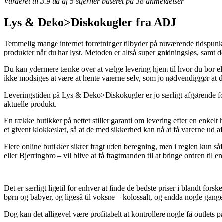
Vurderet til
3.9
ud af 5 stjerner baseret på
38
anmeldelser
Lys & Deko>Diskokugler fra ADJ
Temmelig mange internet forretninger tilbyder på nuværende tidspunkt
produkter når du har lyst. Metoden er altså super gnidningsløs, samt
Du kan ydermere tænke over at vælge levering hjem til hvor du bor ell
ikke modsiges at være at hente varerne selv, som jo nødvendiggør at 
Leveringstiden på Lys & Deko>Diskokugler er jo særligt afgørende forud
aktuelle produkt.
En række butikker på nettet stiller garanti om levering efter en enkel
et givent klokkeslæt, så at de med sikkerhed kan nå at få varerne ud af 
Flere online butikker sikrer fragt uden beregning, men i reglen kun så
eller Bjerringbro – vil blive at få fragtmanden til at bringe ordren til 
Det er særligt ligetil for enhver at finde de bedste priser i blandt for
børn og babyer, og ligeså til voksne – kolossalt, og endda nogle gange 
Dog kan det alligevel være profitabelt at kontrollere nogle få outlets