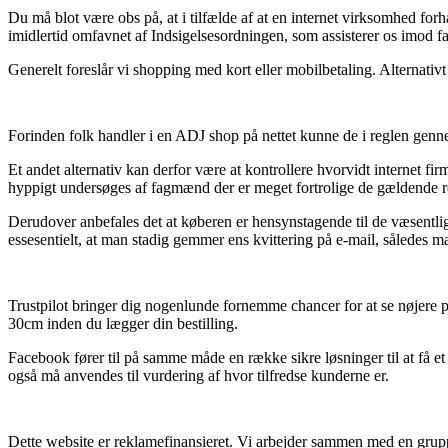
Du må blot være obs på, at i tilfælde af at en internet virksomhed forh
imidlertid omfavnet af Indsigelsesordningen, som assisterer os imod fa
Generelt foreslår vi shopping med kort eller mobilbetaling. Alternativt 
Forinden folk handler i en ADJ shop på nettet kunne de i reglen gen
Et andet alternativ kan derfor være at kontrollere hvorvidt internet fi
hyppigt undersøges af fagmænd der er meget fortrolige de gældende regu
Derudover anbefales det at køberen er hensynstagende til de væsentli
essesentielt, at man stadig gemmer ens kvittering på e-mail, således 
Trustpilot bringer dig nogenlunde fornemme chancer for at se nøjere 
30cm inden du lægger din bestilling.
Facebook fører til på samme måde en række sikre løsninger til at få et
også må anvendes til vurdering af hvor tilfredse kunderne er.
Dette website er reklamefinansieret. Vi arbejder sammen med en grupp