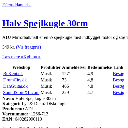
Efteruddannelse
Halv Spejlkugle 30cm
ADJ Mirrorball/half er en ½ spejlkugle med indbygget motor og strømfo
349
kr.
(Vis fragtpris)
Læs mere »
Køb nu »
Webshop
Produkter
Anmeldelser
Bedømmelse
Link
BeKent.dk
Musik
1571
4,9
Besøg
DrumCity.dk
Musik
73
4,8
Besøg
DanGuitar.dk
Musik
466
4,8
Besøg
SoundStoreXL.com
Musik
229
4,7
Besøg
Navn:
Halv Spejlkugle 30cm
Kategori:
Lys & Deko>Diskokugler
Producent:
ADJ
Varenummer:
1266-713
EAN:
640282990110