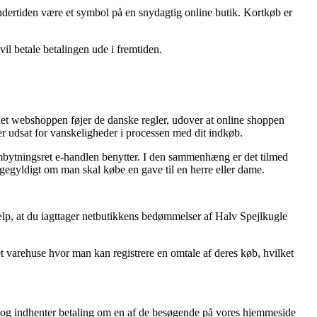
 undertiden være et symbol på en snydagtig online butik. Kortkøb er
vil betale betalingen ude i fremtiden.
ternet webshoppen føjer de danske regler, udover at online shoppen
er udsat for vanskeligheder i processen med dit indkøb.
ombytningsret e-handlen benytter. I den sammenhæng er det tilmed
gegyldigt om man skal købe en gave til en herre eller dame.
ælp, at du iagttager netbutikkens bedømmelser af Halv Spejlkugle
et varehuse hvor man kan registrere en omtale af deres køb, hvilket
r, og indhenter betaling om en af de besøgende på vores hjemmeside