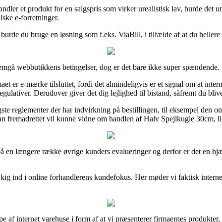
andler et produkt for en salgspris som virker urealistisk lav, burde det
lske e-forretninger.
burde du bruge en løsning som f.eks. ViaBill, i tilfælde af at du hellere 
nemgå webbutikkens betingelser, dog er det bare ikke super spændende.
rmaet er e-mærke tilsluttet, fordi det almindeligvis er et signal om at in
lativer. Derudover giver det dig lejlighed til bistand, såfremt du bliv
gste reglementer der har indvirkning på bestillingen, til eksempel den 
man fremadrettet vil kunne vidne om handlen af Halv Spejlkugle 30cm, li
på en længere række øvrige kunders evalueringer og derfor er det en hj
 kig ind i online forhandlerens kundefokus. Her møder vi faktisk intern
e af internet varehuse i form af at vi præsenterer firmaernes produkte