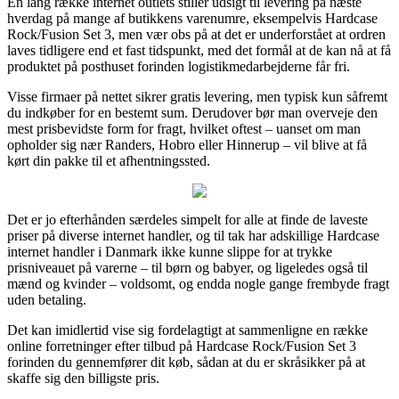
En lang række internet outlets stiller udsigt til levering på næste
hverdag på mange af butikkens varenumre, eksempelvis Hardcase
Rock/Fusion Set 3, men vær obs på at det er underforstået at ordren
laves tidligere end et fast tidspunkt, med det formål at de kan nå at få
produktet på posthuset forinden logistikmedarbejderne får fri.
Visse firmaer på nettet sikrer gratis levering, men typisk kun såfremt
du indkøber for en bestemt sum. Derudover bør man overveje den
mest prisbevidste form for fragt, hvilket oftest – uanset om man
opholder sig nær Randers, Hobro eller Hinnerup – vil blive at få
kørt din pakke til et afhentningssted.
Det er jo efterhånden særdeles simpelt for alle at finde de laveste
priser på diverse internet handler, og til tak har adskillige Hardcase
internet handler i Danmark ikke kunne slippe for at trykke
prisniveauet på varerne – til børn og babyer, og ligeledes også til
mænd og kvinder – voldsomt, og endda nogle gange frembyde fragt
uden betaling.
Det kan imidlertid vise sig fordelagtigt at sammenligne en række
online forretninger efter tilbud på Hardcase Rock/Fusion Set 3
forinden du gennemfører dit køb, sådan at du er skråsikker på at
skaffe sig den billigste pris.