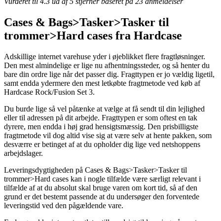
Vurderet til
4.3
ud af 5 stjerner baseret på
23
anmeldelser
Cases & Bags>Tasker>Tasker til
trommer>Hard cases fra Hardcase
Adskillige internet varehuse yder i øjeblikket flere fragtløsninger.
Den mest almindelige er lige nu afhentningssteder, og så henter du
bare din ordre lige når det passer dig. Fragttypen er jo vældig ligetil,
samt endda ydermere den mest letkøbte fragtmetode ved køb af
Hardcase Rock/Fusion Set 3.
Du burde lige så vel påtænke at vælge at få sendt til din lejlighed
eller til adressen på dit arbejde. Fragttypen er som oftest en tak
dyrere, men endda i høj grad hensigtsmæssig. Den prisbilligste
fragtmetode vil dog altid vise sig at være selv at hente pakken, som
desværre er betinget af at du opholder dig lige ved netshoppens
arbejdslager.
Leveringsdygtigheden på Cases & Bags>Tasker>Tasker til
trommer>Hard cases kan i nogle tilfælde være særligt relevant i
tilfælde af at du absolut skal bruge varen om kort tid, så af den
grund er det bestemt passende at du undersøger den forventede
leveringstid ved den pågældende vare.