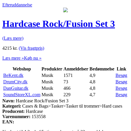
Efteruddannelse
Hardcase Rock/Fusion Set 3
(Læs mere)
4215
kr.
(Vis fragtpris)
Læs mere »
Køb nu »
Webshop
Produkter
Anmeldelser
Bedømmelse
Link
BeKent.dk
Musik
1571
4,9
Besøg
DrumCity.dk
Musik
73
4,8
Besøg
DanGuitar.dk
Musik
466
4,8
Besøg
SoundStoreXL.com
Musik
229
4,7
Besøg
Navn:
Hardcase Rock/Fusion Set 3
Kategori:
Cases & Bags>Tasker>Tasker til trommer>Hard cases
Producent:
Hardcase
Varenummer:
153558
EAN: