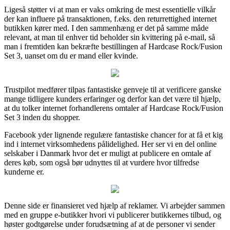
Ligeså støtter vi at man er vaks omkring de mest essentielle vilkår
der kan influere på transaktionen, f.eks. den returrettighed internet
butikken kører med. I den sammenhæng er det på samme måde
relevant, at man til enhver tid beholder sin kvittering på e-mail, så
man i fremtiden kan bekræfte bestillingen af Hardcase Rock/Fusion
Set 3, uanset om du er mand eller kvinde.
Trustpilot medfører tilpas fantastiske genveje til at verificere ganske
mange tidligere kunders erfaringer og derfor kan det være til hjælp,
at du tolker internet forhandlerens omtaler af Hardcase Rock/Fusion
Set 3 inden du shopper.
Facebook yder lignende regulære fantastiske chancer for at få et kig
ind i internet virksomhedens pålidelighed. Her ser vi en del online
selskaber i Danmark hvor det er muligt at publicere en omtale af
deres køb, som også bør udnyttes til at vurdere hvor tilfredse
kunderne er.
Denne side er finansieret ved hjælp af reklamer. Vi arbejder sammen
med en gruppe e-butikker hvori vi publicerer butikkernes tilbud, og
høster godtgørelse under forudsætning af at de personer vi sender