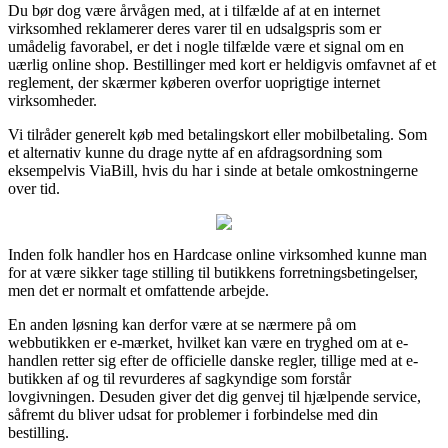
Du bør dog være årvågen med, at i tilfælde af at en internet
virksomhed reklamerer deres varer til en udsalgspris som er
umådelig favorabel, er det i nogle tilfælde være et signal om en
uærlig online shop. Bestillinger med kort er heldigvis omfavnet af et
reglement, der skærmer køberen overfor uoprigtige internet
virksomheder.
Vi tilråder generelt køb med betalingskort eller mobilbetaling. Som
et alternativ kunne du drage nytte af en afdragsordning som
eksempelvis ViaBill, hvis du har i sinde at betale omkostningerne
over tid.
Inden folk handler hos en Hardcase online virksomhed kunne man
for at være sikker tage stilling til butikkens forretningsbetingelser,
men det er normalt et omfattende arbejde.
En anden løsning kan derfor være at se nærmere på om
webbutikken er e-mærket, hvilket kan være en tryghed om at e-
handlen retter sig efter de officielle danske regler, tillige med at e-
butikken af og til revurderes af sagkyndige som forstår
lovgivningen. Desuden giver det dig genvej til hjælpende service,
såfremt du bliver udsat for problemer i forbindelse med din
bestilling.