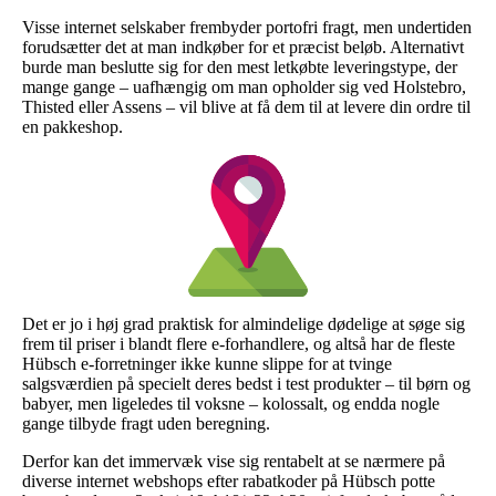
Visse internet selskaber frembyder portofri fragt, men undertiden
forudsætter det at man indkøber for et præcist beløb. Alternativt
burde man beslutte sig for den mest letkøbte leveringstype, der
mange gange – uafhængig om man opholder sig ved Holstebro,
Thisted eller Assens – vil blive at få dem til at levere din ordre til
en pakkeshop.
Det er jo i høj grad praktisk for almindelige dødelige at søge sig
frem til priser i blandt flere e-forhandlere, og altså har de fleste
Hübsch e-forretninger ikke kunne slippe for at tvinge
salgsværdien på specielt deres bedst i test produkter – til børn og
babyer, men ligeledes til voksne – kolossalt, og endda nogle
gange tilbyde fragt uden beregning.
Derfor kan det immervæk vise sig rentabelt at se nærmere på
diverse internet webshops efter rabatkoder på Hübsch potte