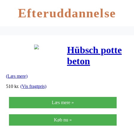
Efteruddannelse
Hübsch potte
beton
bordeaux 2 stk
(Læs mere)
(ø19xh18/
510
kr.
(Vis fragtpris)
ø22xh20cm)
Læs mere »
Køb nu »