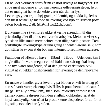
En hel del e-firmaer foreslår nu et stort udvalg af fragttyper. En
af de mest moderne er for nærværende udleveringssteder, hvor
det er muligt at hente de købte varer når du har lyst.
Leveringstypen er jo i høj grad problemfri, og endda ligeledes
den mest betalelige metode til levering ved køb af Hübsch potte
beton bordeaux 2 stk (ø19xh18/ø22xh20cm).
Du kunne lige så vel foretrække at vælge afsending til din
privatbolig eller til adressen hvor du arbejder. Metoden viser sig
typisk en lille smule mere pebret, men tillige vældig smart. Den
prisbilligste leveringstype er unægtelig at hente varerne selv, som
dog stiller krav om at du bor nær internet forretningens adresse.
Fragttiden på Hjem og have – Tilbud – Tilbud – Udendørs kan i
nogle tilfælde være meget central ifald man står og skal bruge
dine nye varer omgående, så af den grund er det uden tvivl
vigtigt at vi tjekker tidshorisonten for levering på den relevante
vare.
En masse e-handler giver levering på blot en enkelt hverdag på
deres favorit varer, eksempelvis Hübsch potte beton bordeaux 2
stk (ø19xh18/ø22xh20cm), men som imidlertid er forudsat at
transaktionen realiseres forinden et aftalt klokkeslæt, så at de
højst sandsynligt kan nå at få produkterne ekspederet forud for at
logistikpersonalet har fyraften.