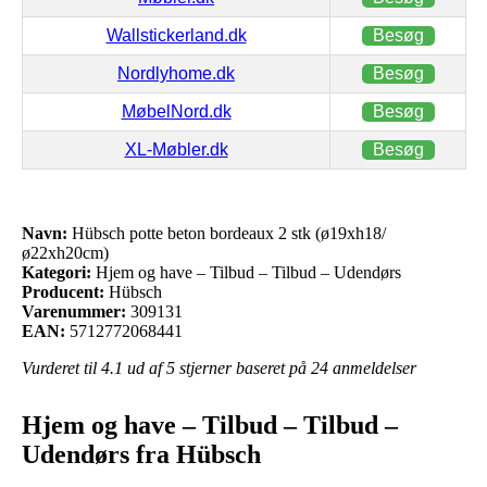
Wallstickerland.dk
Besøg
Nordlyhome.dk
Besøg
MøbelNord.dk
Besøg
XL-Møbler.dk
Besøg
Navn:
Hübsch potte beton bordeaux 2 stk (ø19xh18/
ø22xh20cm)
Kategori:
Hjem og have – Tilbud – Tilbud – Udendørs
Producent:
Hübsch
Varenummer:
309131
EAN:
5712772068441
Vurderet til
4.1
ud af 5 stjerner baseret på
24
anmeldelser
Hjem og have – Tilbud – Tilbud –
Udendørs fra Hübsch