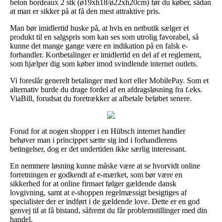
beton bordeaux 2 stk (ø19xh18/ø22xh20cm) før du køber, sådan
at man er sikker på at få den mest attraktive pris.
Man bør imidlertid huske på, at hvis en netbutik sælger et
produkt til en salgspris som kan ses som utrolig favorabel, så
kunne det mange gange være en indikation på en falsk e-
forhandler. Kortbetalinger er imidlertid en del af et reglement,
som hjælper dig som køber imod svindlende internet outlets.
Vi foreslår generelt betalinger med kort eller MobilePay. Som et
alternativ burde du drage fordel af en afdragsløsning fra f.eks.
ViaBill, forudsat du foretrækker at afbetale beløbet senere.
Forud for at nogen shopper i en Hübsch internet handler
behøver man i princippet sætte sig ind i forhandlerens
betingelser, dog er det undertiden ikke særlig interessant.
En nemmere løsning kunne måske være at se hvorvidt online
forretningen er godkendt af e-mærket, som bør være en
sikkerhed for at online firmaet følger gældende dansk
lovgivning, samt at e-shoppen regelmæssigt besigtiges af
specialister der er indført i de gældende love. Dette er en god
genvej til at få bistand, såfremt du får problemstillinger med din
handel.