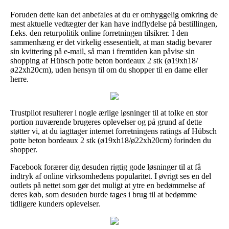
Foruden dette kan det anbefales at du er omhyggelig omkring de
mest aktuelle vedtægter der kan have indflydelse på bestillingen,
f.eks. den returpolitik online forretningen tilsikrer. I den
sammenhæng er det virkelig essesentielt, at man stadig bevarer
sin kvittering på e-mail, så man i fremtiden kan påvise sin
shopping af Hübsch potte beton bordeaux 2 stk (ø19xh18/
ø22xh20cm), uden hensyn til om du shopper til en dame eller
herre.
Trustpilot resulterer i nogle ærlige løsninger til at tolke en stor
portion nuværende brugeres oplevelser og på grund af dette
støtter vi, at du iagttager internet forretningens ratings af Hübsch
potte beton bordeaux 2 stk (ø19xh18/ø22xh20cm) forinden du
shopper.
Facebook forærer dig desuden rigtig gode løsninger til at få
indtryk af online virksomhedens popularitet. I øvrigt ses en del
outlets på nettet som gør det muligt at ytre en bedømmelse af
deres køb, som desuden burde tages i brug til at bedømme
tidligere kunders oplevelser.