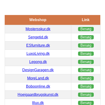
Webshop
Link
Mostersskur.dk
Besøg
Sengetid.dk
Besøg
ESfurniture.dk
Besøg
LuxoLiving.dk
Besøg
Lepong.dk
Besøg
DesignGaragen.dk
Besøg
MoreLand.dk
Besøg
Boboonline.dk
Besøg
Hoejgaardbrugskunst.dk
Besøg
Illux.dk
Besøg