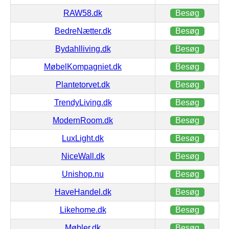
RAW58.dk
Besøg
BedreNætter.dk
Besøg
Bydahlliving.dk
Besøg
MøbelKompagniet.dk
Besøg
Plantetorvet.dk
Besøg
TrendyLiving.dk
Besøg
ModernRoom.dk
Besøg
LuxLight.dk
Besøg
NiceWall.dk
Besøg
Unishop.nu
Besøg
HaveHandel.dk
Besøg
Likehome.dk
Besøg
Møbler.dk
Besøg