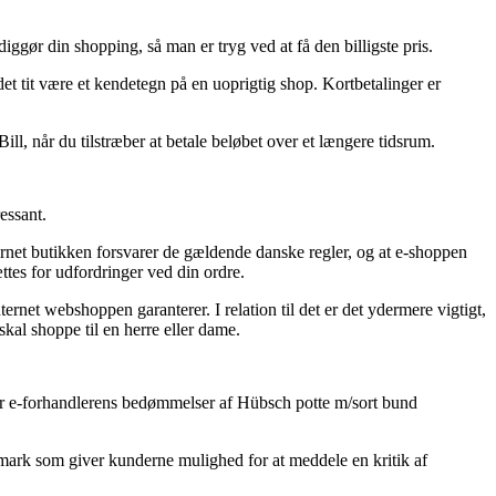
iggør din shopping, så man er tryg ved at få den billigste pris.
det tit være et kendetegn på en uoprigtig shop. Kortbetalinger er
ll, når du tilstræber at betale beløbet over et længere tidsrum.
essant.
ernet butikken forsvarer de gældende danske regler, og at e-shoppen
ttes for udfordringer ved din ordre.
ernet webshoppen garanterer. I relation til det er det ydermere vigtigt,
kal shoppe til en herre eller dame.
ger e-forhandlerens bedømmelser af Hübsch potte m/sort bund
anmark som giver kunderne mulighed for at meddele en kritik af