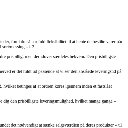
, fordi du så har fuld fleksibilitet til at hente de bestilte varer når
 sort/messing stk 2.
indre prisbillig, men derudover særdeles bekvem. Den prisbilligste
rved er det fuldt ud passende at vi ser den anslåede leveringstid på
 hvilket betinges af at ordren køres igennem inden et fastslået
dse dig den prisbilligste leveringsmulighed, hvilket mange gange –
fundet det nødvendigt at sænke salgsværdien på deres produkter – til