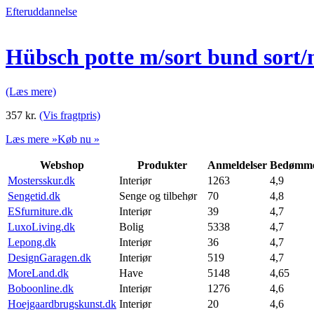
Efteruddannelse
Hübsch potte m/sort bund sort/
(Læs mere)
357
kr.
(Vis fragtpris)
Læs mere »
Køb nu »
Webshop
Produkter
Anmeldelser
Bedømme
Mostersskur.dk
Interiør
1263
4,9
Sengetid.dk
Senge og tilbehør
70
4,8
ESfurniture.dk
Interiør
39
4,7
LuxoLiving.dk
Bolig
5338
4,7
Lepong.dk
Interiør
36
4,7
DesignGaragen.dk
Interiør
519
4,7
MoreLand.dk
Have
5148
4,65
Boboonline.dk
Interiør
1276
4,6
Hoejgaardbrugskunst.dk
Interiør
20
4,6