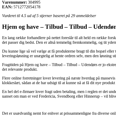
Varenummer:
304995
EAN:
5712772054178
Vurderet til
4.5
ud af 5 stjerner baseret på
29
anmeldelser
Hjem og have – Tilbud – Tilbud – Udendør
En lang række forhandlere på nettet foreslår til alt held en række forsk
det passer dig bedst. Den er altså temmelig fremkommelig, og tit yder
Du kunne lige så vel vælge at få produkterne bragt til din bopæl eller
leveringsløsning er unægtelig at hente ordren selv, men den løsning st
Fragttiden på Hjem og have – Tilbud – Tilbud – Udendørs er jo ekstrem
det relevante produkt.
Flere online forretninger lover levering på næste hverdag på massevis
klokkeslæt, sådan at de har udsigt til at kunne nå at få dit nye produkt
En hel del e-firmaer lover fragt uden betaling, men i reglen er det und
uanset om man er ved Fredericia, Svendborg eller Hinnerup – vil blive at
Det er usædvanlig nemt for enhver at prissammenligne fra diverse onli