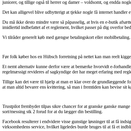
juniorer, og tillige også til herrer og damer – voldsomt, og endda nogl
Det kan alligevel blive udbytterigt at tjekke nogle få internet handler
Du må ikke desto mindre være så påpasselig, at hvis en e-butik afsætter
imidlertid indbefattet af et reglement, hvilket passer på dig overfor be
Vi tilråder generelt køb med gængse betalingskort eller mobilbetaling.
Før folk køber hos en Hübsch forretning på nettet kan man reelt kigge 
Et nemt alternativ kunne derfor være at bemærke hvorvidt e-forhandler
regelmæssigt revideres af sagkyndige der har meget erfaring med regle
Tillige kan det være til hjælp at man er klar over de grundlæggende for
at man altid bevarer ens kvittering, så man i fremtiden kan bevise sit
Trustpilot frembyder tilpas sikre chancer for at granske ganske mang
sort/messing stk 2 forud for at du lægger din bestilling.
Facebook resulterer i endvidere visse gunstige løsninger til at få ind
virksomhedens service, hvilket ligeledes burde bruges til at få et indbl