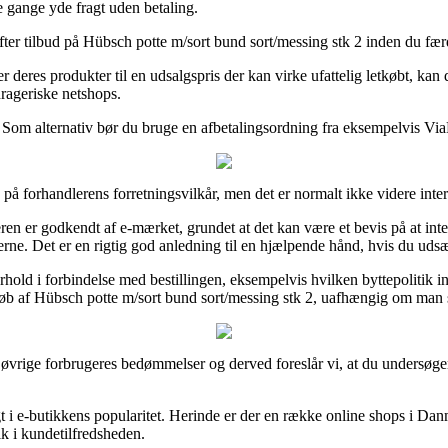
e gange yde fragt uden betaling.
 efter tilbud på Hübsch potte m/sort bund sort/messing stk 2 inden du færd
 deres produkter til en udsalgspris der kan virke ufattelig letkøbt, kan 
drageriske netshops.
 Som alternativ bør du bruge en afbetalingsordning fra eksempelvis ViaBi
på forhandlerens forretningsvilkår, men det er normalt ikke videre inter
en er godkendt af e-mærket, grundet at det kan være et bevis på at int
rne. Det er en rigtig god anledning til en hjælpende hånd, hvis du udsæ
hold i forbindelse med bestillingen, eksempelvis hvilken byttepolitik int
 køb af Hübsch potte m/sort bund sort/messing stk 2, uafhængig om man s
e øvrige forbrugeres bedømmelser og derved foreslår vi, at du undersø
sigt i e-butikkens popularitet. Herinde er der en række online shops i D
ik i kundetilfredsheden.