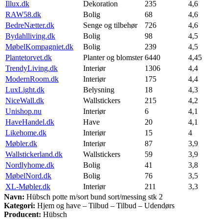
Illux.dk
Dekoration
235
4,6
RAW58.dk
Bolig
68
4,6
BedreNætter.dk
Senge og tilbehør
726
4,6
Bydahlliving.dk
Bolig
98
4,5
MøbelKompagniet.dk
Bolig
239
4,5
Plantetorvet.dk
Planter og blomster
6440
4,45
TrendyLiving.dk
Interiør
1306
4,4
ModernRoom.dk
Interiør
175
4,4
LuxLight.dk
Belysning
18
4,3
NiceWall.dk
Wallstickers
215
4,2
Unishop.nu
Interiør
6
4,1
HaveHandel.dk
Have
20
4,1
Likehome.dk
Interiør
15
4
Møbler.dk
Interiør
87
3,9
Wallstickerland.dk
Wallstickers
59
3,9
Nordlyhome.dk
Bolig
41
3,8
MøbelNord.dk
Bolig
76
3,5
XL-Møbler.dk
Interiør
211
3,3
Navn:
Hübsch potte m/sort bund sort/messing stk 2
Kategori:
Hjem og have – Tilbud – Tilbud – Udendørs
Producent:
Hübsch