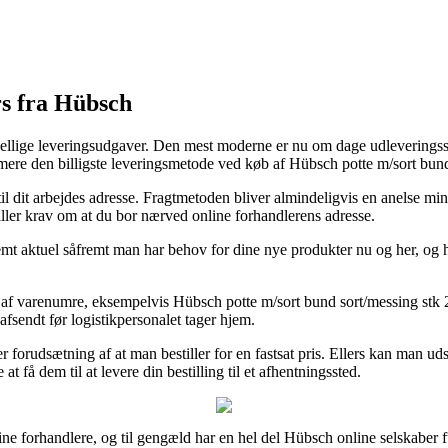
s fra Hübsch
ellige leveringsudgaver. Den mest moderne er nu om dage udleveringssteder
mere den billigste leveringsmetode ved køb af Hübsch potte m/sort bund
 til dit arbejdes adresse. Fragtmetoden bliver almindeligvis en anelse m
iller krav om at du bor nærved online forhandlerens adresse.
t aktuel såfremt man har behov for dine nye produkter nu og her, og he
 af varenumre, eksempelvis Hübsch potte m/sort bund sort/messing stk 2,
 afsendt før logistikpersonalet tager hjem.
er forudsætning af at man bestiller for en fastsat pris. Ellers kan man u
 få dem til at levere din bestilling til et afhentningssted.
ne forhandlere, og til gengæld har en hel del Hübsch online selskaber 