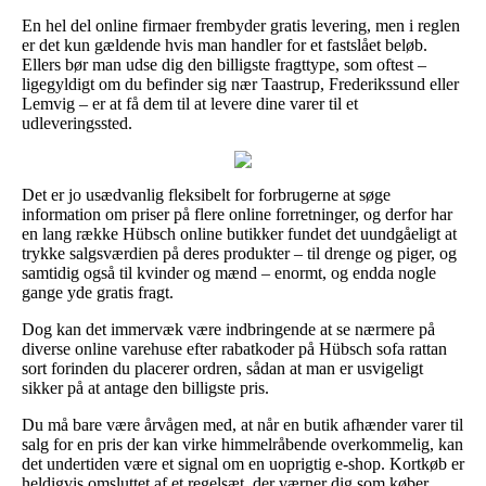
En hel del online firmaer frembyder gratis levering, men i reglen
er det kun gældende hvis man handler for et fastslået beløb.
Ellers bør man udse dig den billigste fragttype, som oftest –
ligegyldigt om du befinder sig nær Taastrup, Frederikssund eller
Lemvig – er at få dem til at levere dine varer til et
udleveringssted.
Det er jo usædvanlig fleksibelt for forbrugerne at søge
information om priser på flere online forretninger, og derfor har
en lang række Hübsch online butikker fundet det uundgåeligt at
trykke salgsværdien på deres produkter – til drenge og piger, og
samtidig også til kvinder og mænd – enormt, og endda nogle
gange yde gratis fragt.
Dog kan det immervæk være indbringende at se nærmere på
diverse online varehuse efter rabatkoder på Hübsch sofa rattan
sort forinden du placerer ordren, sådan at man er usvigeligt
sikker på at antage den billigste pris.
Du må bare være årvågen med, at når en butik afhænder varer til
salg for en pris der kan virke himmelråbende overkommelig, kan
det undertiden være et signal om en uoprigtig e-shop. Kortkøb er
heldigvis omsluttet af et regelsæt, der værner dig som køber