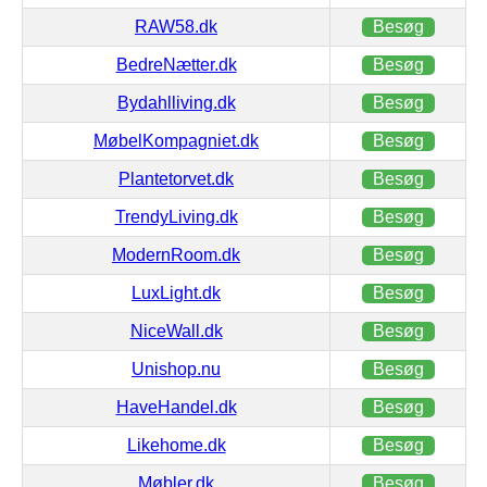
RAW58.dk
Besøg
BedreNætter.dk
Besøg
Bydahlliving.dk
Besøg
MøbelKompagniet.dk
Besøg
Plantetorvet.dk
Besøg
TrendyLiving.dk
Besøg
ModernRoom.dk
Besøg
LuxLight.dk
Besøg
NiceWall.dk
Besøg
Unishop.nu
Besøg
HaveHandel.dk
Besøg
Likehome.dk
Besøg
Møbler.dk
Besøg