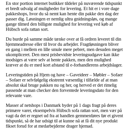
En stor portion internet butikker tildeler på nuværende tidspunkt
et bredt udvalg af muligheder for levering. Et hit er i vore dage
pakkeshops, hvor du så nemt kan hente din pakke den dag der
passer dig. Løsningen er nemlig ultra gnidningsløs, og mange
gange tilmed den billigste mulighed for levering ved køb af
Hübsch sofa rattan sort.
Du burde på samme måde tænke over at få ordren leveret til din
hjemmeadresse eller til hvor du arbejder. Fragtløsningen bliver
en gang i mellem en lille smule mere pebret, men desuden meget
ukompliceret. Den mest prisbevidste leveringsudgave kan ikke
modsiges at være selv at hente pakken, men den mulighed
kræver at du er med kort afstand til e-forhandlerens arbejdslager.
Leveringstiden på Hjem og have – Gaveideer – Møbler – Sofaer
– Sofaer er selvfølgelig ekstremt væsentlig i tilfælde af at man
absolut skal bruge pakken nu og her, og herved er det rimelig
passende at man checker den forventede leveringsdato for den
relevante vare.
Masser af netshops i Danmark byder på 1 dags fragt på deres
primære varer, eksempelvis Hübsch sofa rattan sort, men vær på
vagt da det er regnet ud fra at handlen gemmenføres før et givent
tidspunkt, så de har udsigt til at kunne nå at få dit nye produkt
fikset forud for at medarbejderne drager hjemad.