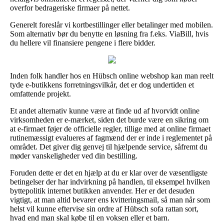
overfor bedrageriske firmaer på nettet.
Generelt foreslår vi kortbestillinger eller betalinger med mobilen.
Som alternativ bør du benytte en løsning fra f.eks. ViaBill, hvis
du hellere vil finansiere pengene i flere bidder.
Inden folk handler hos en Hübsch online webshop kan man reelt
tyde e-butikkens forretningsvilkår, det er dog undertiden et
omfattende projekt.
Et andet alternativ kunne være at finde ud af hvorvidt online
virksomheden er e-mærket, siden det burde være en sikring om
at e-firmaet føjer de officielle regler, tillige med at online firmaet
rutinemæssigt evalueres af fagmænd der er inde i reglementet på
området. Det giver dig genvej til hjælpende service, såfremt du
møder vanskeligheder ved din bestilling.
Foruden dette er det en hjælp at du er klar over de væsentligste
betingelser der har indvirkning på handlen, til eksempel hvilken
byttepolitik internet butikken anvender. Her er det desuden
vigtigt, at man altid bevarer ens kvitteringsmail, så man når som
helst vil kunne eftervise sin ordre af Hübsch sofa rattan sort,
hvad end man skal købe til en voksen eller et barn.