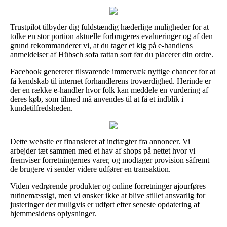
Trustpilot tilbyder dig fuldstændig hæderlige muligheder for at
tolke en stor portion aktuelle forbrugeres evalueringer og af den
grund rekommanderer vi, at du tager et kig på e-handlens
anmeldelser af Hübsch sofa rattan sort før du placerer din ordre.
Facebook genererer tilsvarende immervæk nyttige chancer for at
få kendskab til internet forhandlerens troværdighed. Herinde er
der en række e-handler hvor folk kan meddele en vurdering af
deres køb, som tilmed må anvendes til at få et indblik i
kundetilfredsheden.
Dette website er finansieret af indtægter fra annoncer. Vi
arbejder tæt sammen med et hav af shops på nettet hvor vi
fremviser forretningernes varer, og modtager provision såfremt
de brugere vi sender videre udfører en transaktion.
Viden vedrørende produkter og online forretninger ajourføres
rutinemæssigt, men vi ønsker ikke at blive stillet ansvarlig for
justeringer der muligvis er udført efter seneste opdatering af
hjemmesidens oplysninger.