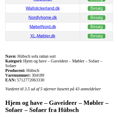
Wallstickerland.dk
Besøg
Nordlyhome.dk
Besøg
MøbelNord.dk
Besøg
XL-Møbler.dk
Besøg
Navn:
Hübsch sofa rattan sort
Kategori:
Hjem og have – Gaveideer – Møbler – Sofaer –
Sofaer
Producent:
Hübsch
Varenummer:
304189
EAN:
5712772063330
Vurderet til
3.5
ud af 5 stjerner baseret på
43
anmeldelser
Hjem og have – Gaveideer – Møbler –
Sofaer – Sofaer fra Hübsch