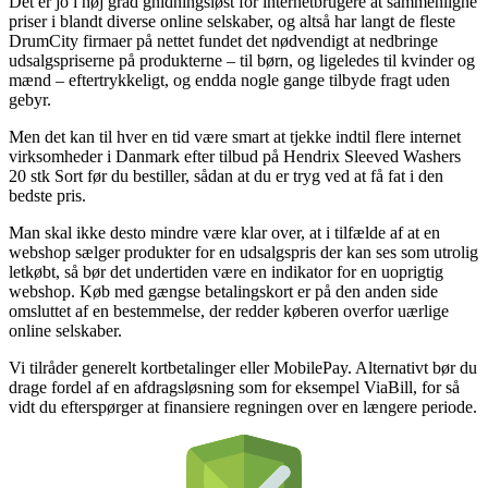
Det er jo i høj grad gnidningsløst for internetbrugere at sammenligne
priser i blandt diverse online selskaber, og altså har langt de fleste
DrumCity firmaer på nettet fundet det nødvendigt at nedbringe
udsalgspriserne på produkterne – til børn, og ligeledes til kvinder og
mænd – eftertrykkeligt, og endda nogle gange tilbyde fragt uden
gebyr.
Men det kan til hver en tid være smart at tjekke indtil flere internet
virksomheder i Danmark efter tilbud på Hendrix Sleeved Washers
20 stk Sort før du bestiller, sådan at du er tryg ved at få fat i den
bedste pris.
Man skal ikke desto mindre være klar over, at i tilfælde af at en
webshop sælger produkter for en udsalgspris der kan ses som utrolig
letkøbt, så bør det undertiden være en indikator for en uoprigtig
webshop. Køb med gængse betalingskort er på den anden side
omsluttet af en bestemmelse, der redder køberen overfor uærlige
online selskaber.
Vi tilråder generelt kortbetalinger eller MobilePay. Alternativt bør du
drage fordel af en afdragsløsning som for eksempel ViaBill, for så
vidt du efterspørger at finansiere regningen over en længere periode.