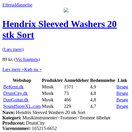
Efteruddannelse
Hendrix Sleeved Washers 20
stk Sort
(Læs mere)
89
kr.
(Vis fragtpris)
Læs mere »
Køb nu »
Webshop
Produkter
Anmeldelser
Bedømmelse
Link
BeKent.dk
Musik
1571
4,9
Besøg
DrumCity.dk
Musik
73
4,8
Besøg
DanGuitar.dk
Musik
466
4,8
Besøg
SoundStoreXL.com
Musik
229
4,7
Besøg
Navn:
Hendrix Sleeved Washers 20 stk Sort
Kategori:
Musikinstrumenter>Trommer>Tromme tilbehør
Producent:
DrumCity
Varenummer:
165215-6652