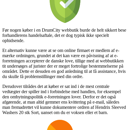
Før nogen køber i en DrumCity webbutik burde de helt sikkert bese
forhandlerens handelsaftale, det er dog typisk ikke specielt
ophidsende.
Et alternativ kunne være at se om online firmaet er medlem af e-
mærke ordningen, grundet at det kan være en påvisning af at e-
forretningen accepterer de danske love, tillige med at webbutikken
tit undersøges af jurister der er meget fortrolige bestemmelserne på
området. Dette er desuden en god anledning til at få assistance, hvis
du skulle få problemstillinger med din ordre.
Derudover tilrådes det at køber er sat ind i de mest centrale
vedtægter der spiller ind i forbindelse med handlen, for eksempel
den ombytningspolitik e-forretningen lover. Derfor er det også
afgørende, at man altid gemmer ens kvittering på e-mail, således
man fremadrettet vil kunne dokumentere ordren af Hendrix Sleeved
Washers 20 stk Sort, uanset om du er voksen eller et barn.