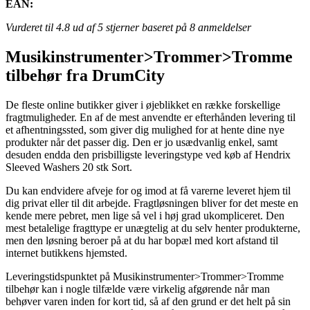
EAN:
Vurderet til
4.8
ud af 5 stjerner baseret på
8
anmeldelser
Musikinstrumenter>Trommer>Tromme
tilbehør fra DrumCity
De fleste online butikker giver i øjeblikket en række forskellige
fragtmuligheder. En af de mest anvendte er efterhånden levering til
et afhentningssted, som giver dig mulighed for at hente dine nye
produkter når det passer dig. Den er jo usædvanlig enkel, samt
desuden endda den prisbilligste leveringstype ved køb af Hendrix
Sleeved Washers 20 stk Sort.
Du kan endvidere afveje for og imod at få varerne leveret hjem til
dig privat eller til dit arbejde. Fragtløsningen bliver for det meste en
kende mere pebret, men lige så vel i høj grad ukompliceret. Den
mest betalelige fragttype er unægtelig at du selv henter produkterne,
men den løsning beroer på at du har bopæl med kort afstand til
internet butikkens hjemsted.
Leveringstidspunktet på Musikinstrumenter>Trommer>Tromme
tilbehør kan i nogle tilfælde være virkelig afgørende når man
behøver varen inden for kort tid, så af den grund er det helt på sin