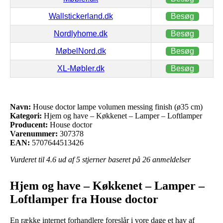
Wallstickerland.dk
Besøg
Nordlyhome.dk
Besøg
MøbelNord.dk
Besøg
XL-Møbler.dk
Besøg
Navn:
House doctor lampe volumen messing finish (ø35 cm)
Kategori:
Hjem og have – Køkkenet – Lamper – Loftlamper
Producent:
House doctor
Varenummer:
307378
EAN:
5707644513426
Vurderet til
4.6
ud af 5 stjerner baseret på
26
anmeldelser
Hjem og have – Køkkenet – Lamper –
Loftlamper fra House doctor
En række internet forhandlere foreslår i vore dage et hav af