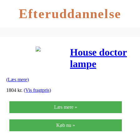
Efteruddannelse
House doctor
lampe
volumen
(Læs mere)
messing finish
1804
kr.
(Vis fragtpris)
(ø35 cm)
Læs mere »
Køb nu »