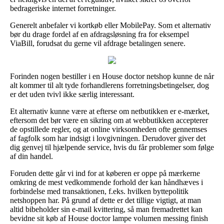
bedrageriske internet forretninger.
Generelt anbefaler vi kortkøb eller MobilePay. Som et alternativ
bør du drage fordel af en afdragsløsning fra for eksempel
ViaBill, forudsat du gerne vil afdrage betalingen senere.
Forinden nogen bestiller i en House doctor netshop kunne de når
alt kommer til alt tyde forhandlerens forretningsbetingelser, dog
er det uden tvivl ikke særlig interessant.
Et alternativ kunne være at efterse om netbutikken er e-mærket,
eftersom det bør være en sikring om at webbutikken accepterer
de opstillede regler, og at online virksomheden ofte gennemses
af fagfolk som har indsigt i lovgivningen. Derudover giver det
dig genvej til hjælpende service, hvis du får problemer som følge
af din handel.
Foruden dette går vi ind for at køberen er oppe på mærkerne
omkring de mest vedkommende forhold der kan håndhæves i
forbindelse med transaktionen, f.eks. hvilken byttepolitik
netshoppen har. På grund af dette er det tillige vigtigt, at man
altid bibeholder sin e-mail kvittering, så man fremadrettet kan
bevidne sit køb af House doctor lampe volumen messing finish