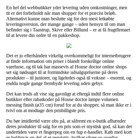
En hel del webbutikker yder levering uden omkostninger, men
tit er det forbeholdt når man shopper for et præcist beløb.
Alternativt kunne man beslutte sig for den mest letkøbte
leveringsversion, der mange gange – uden hensyn til om man
befinder sig i Taastrup, Skive eller Billund – er at få fragtfirmaet
til at levere din ordre til en pakkeshop.
Det er jo efterhånden virkelig overkommeligt for internetbrugere
at finde information om priser i blandt forskellige online
varehuse, og til tak har massevis af House doctor online shops
set sig nødsaget til at formindske udsalgspriserne på deres
produkter – til juniorer, og ligeledes også til voksne – enormt, og
endda nogle gange frembyde levering uden gebyr.
Det kan trods alt vise sig gavnligt at eftergå indtil flere online
butikker efter rabatkoder på House doctor lampe volumen
messing finish (ø35 cm) forud for at du shopper, så man ikke er i
tvivl om at modtage den prisbilligste pris.
Du bør imidlertid være obs på, at såfremt en e-butik afhænder
deres produkter til salg for en pris som er mystisk god, så kan det
undertiden være et fingerpeg om en fup e-handler. Køb med kort
er heldigvis en del af et regulativ, hvilket sikrer os overfor