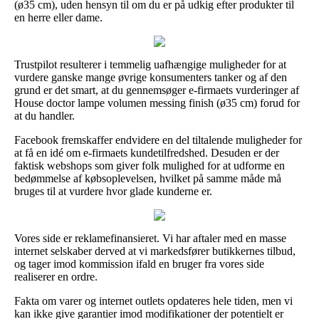
(ø35 cm), uden hensyn til om du er på udkig efter produkter til
en herre eller dame.
Trustpilot resulterer i temmelig uafhængige muligheder for at
vurdere ganske mange øvrige konsumenters tanker og af den
grund er det smart, at du gennemsøger e-firmaets vurderinger af
House doctor lampe volumen messing finish (ø35 cm) forud for
at du handler.
Facebook fremskaffer endvidere en del tiltalende muligheder for
at få en idé om e-firmaets kundetilfredshed. Desuden er der
faktisk webshops som giver folk mulighed for at udforme en
bedømmelse af købsoplevelsen, hvilket på samme måde må
bruges til at vurdere hvor glade kunderne er.
Vores side er reklamefinansieret. Vi har aftaler med en masse
internet selskaber derved at vi markedsfører butikkernes tilbud,
og tager imod kommission ifald en bruger fra vores side
realiserer en ordre.
Fakta om varer og internet outlets opdateres hele tiden, men vi
kan ikke give garantier imod modifikationer der potentielt er