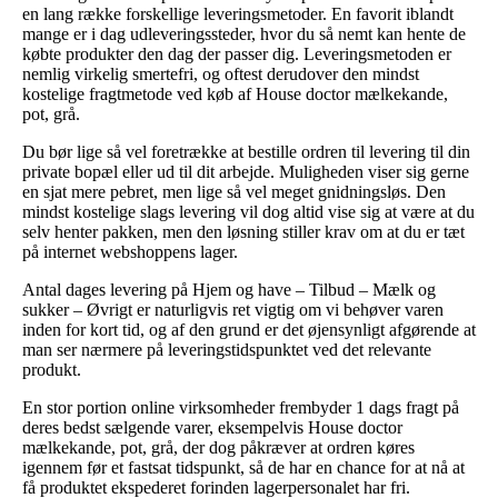
en lang række forskellige leveringsmetoder. En favorit iblandt
mange er i dag udleveringssteder, hvor du så nemt kan hente de
købte produkter den dag der passer dig. Leveringsmetoden er
nemlig virkelig smertefri, og oftest derudover den mindst
kostelige fragtmetode ved køb af House doctor mælkekande,
pot, grå.
Du bør lige så vel foretrække at bestille ordren til levering til din
private bopæl eller ud til dit arbejde. Muligheden viser sig gerne
en sjat mere pebret, men lige så vel meget gnidningsløs. Den
mindst kostelige slags levering vil dog altid vise sig at være at du
selv henter pakken, men den løsning stiller krav om at du er tæt
på internet webshoppens lager.
Antal dages levering på Hjem og have – Tilbud – Mælk og
sukker – Øvrigt er naturligvis ret vigtig om vi behøver varen
inden for kort tid, og af den grund er det øjensynligt afgørende at
man ser nærmere på leveringstidspunktet ved det relevante
produkt.
En stor portion online virksomheder frembyder 1 dags fragt på
deres bedst sælgende varer, eksempelvis House doctor
mælkekande, pot, grå, der dog påkræver at ordren køres
igennem før et fastsat tidspunkt, så de har en chance for at nå at
få produktet ekspederet forinden lagerpersonalet har fri.