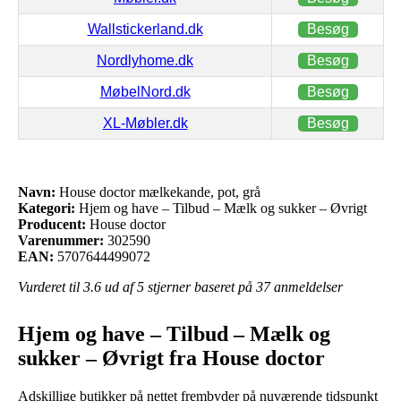
Wallstickerland.dk
Besøg
Nordlyhome.dk
Besøg
MøbelNord.dk
Besøg
XL-Møbler.dk
Besøg
Navn:
House doctor mælkekande, pot, grå
Kategori:
Hjem og have – Tilbud – Mælk og sukker – Øvrigt
Producent:
House doctor
Varenummer:
302590
EAN:
5707644499072
Vurderet til
3.6
ud af 5 stjerner baseret på
37
anmeldelser
Hjem og have – Tilbud – Mælk og
sukker – Øvrigt fra House doctor
Adskillige butikker på nettet frembyder på nuværende tidspunkt