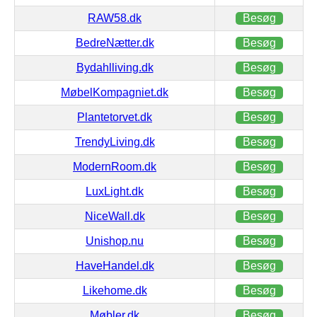
RAW58.dk
Besøg
BedreNætter.dk
Besøg
Bydahlliving.dk
Besøg
MøbelKompagniet.dk
Besøg
Plantetorvet.dk
Besøg
TrendyLiving.dk
Besøg
ModernRoom.dk
Besøg
LuxLight.dk
Besøg
NiceWall.dk
Besøg
Unishop.nu
Besøg
HaveHandel.dk
Besøg
Likehome.dk
Besøg
Møbler.dk
Besøg