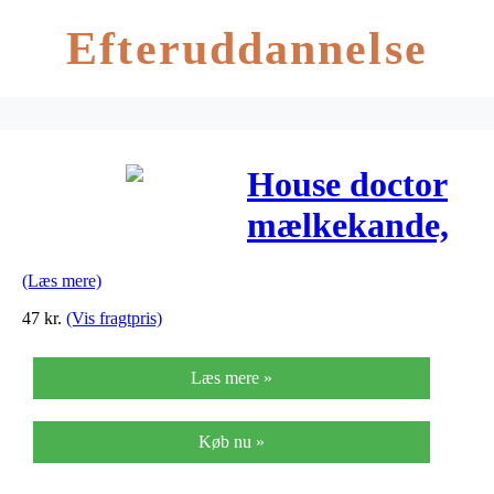
Efteruddannelse
House doctor
mælkekande,
pot, grå
(Læs mere)
47
kr.
(Vis fragtpris)
Læs mere »
Køb nu »