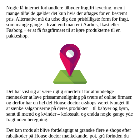
Nogle få internet forhandlere tilbyder fragtfri levering, men i
mange tilfælde gælder det kun hvis der aftages for en bestemt
pris. Alternativt må du udse dig den prisbilligste form for fragt,
som mange gange – hvad end man er i Aarhus, Ikast eller
Faaborg – er at få fragtfirmaet til at køre produkterne til en
pakkeshop.
Det har vist sig at være rigtig smertefrit for almindelige
mennesker at lave prissammenligning på tværs af online firmaer,
og derfor har en hel del House doctor e-shops været tvunget til
at sænke salgspriserne på deres produkter – til babyer og børn,
samt til mænd og kvinder – kolossalt, og endda nogle gange yde
fragt uden beregning.
Det kan trods alt blive fordelagtigt at granske flere e-shops efter
rabatkoder på House doctor mælkekande, pot, grå forinden du