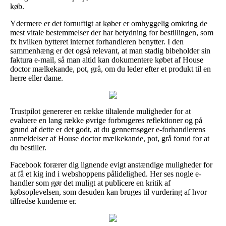
køb.
Ydermere er det fornuftigt at køber er omhyggelig omkring de
mest vitale bestemmelser der har betydning for bestillingen, som
fx hvilken bytteret internet forhandleren benytter. I den
sammenhæng er det også relevant, at man stadig bibeholder sin
faktura e-mail, så man altid kan dokumentere købet af House
doctor mælkekande, pot, grå, om du leder efter et produkt til en
herre eller dame.
Trustpilot genererer en række tiltalende muligheder for at
evaluere en lang række øvrige forbrugeres reflektioner og på
grund af dette er det godt, at du gennemsøger e-forhandlerens
anmeldelser af House doctor mælkekande, pot, grå forud for at
du bestiller.
Facebook forærer dig lignende evigt anstændige muligheder for
at få et kig ind i webshoppens pålidelighed. Her ses nogle e-
handler som gør det muligt at publicere en kritik af
købsoplevelsen, som desuden kan bruges til vurdering af hvor
tilfredse kunderne er.