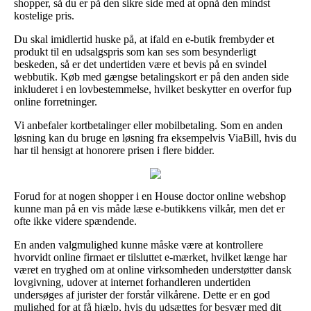
shopper, så du er på den sikre side med at opnå den mindst
kostelige pris.
Du skal imidlertid huske på, at ifald en e-butik frembyder et
produkt til en udsalgspris som kan ses som besynderligt
beskeden, så er det undertiden være et bevis på en svindel
webbutik. Køb med gængse betalingskort er på den anden side
inkluderet i en lovbestemmelse, hvilket beskytter en overfor fup
online forretninger.
Vi anbefaler kortbetalinger eller mobilbetaling. Som en anden
løsning kan du bruge en løsning fra eksempelvis ViaBill, hvis du
har til hensigt at honorere prisen i flere bidder.
Forud for at nogen shopper i en House doctor online webshop
kunne man på en vis måde læse e-butikkens vilkår, men det er
ofte ikke videre spændende.
En anden valgmulighed kunne måske være at kontrollere
hvorvidt online firmaet er tilsluttet e-mærket, hvilket længe har
været en tryghed om at online virksomheden understøtter dansk
lovgivning, udover at internet forhandleren undertiden
undersøges af jurister der forstår vilkårene. Dette er en god
mulighed for at få hjælp, hvis du udsættes for besvær med dit