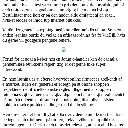
forhandler bedst i test varer for en pris der kan virke mystisk god, så
er det ofte være et signal om en uoprigtig internet webshop.
Bestillinger med kort er på den anden side omfattet af en regel,
hvilket redder os imod fup internet butikker.
Vi tilråder generelt shopping med kort eller mobilbetaling. Som en
anden løsning burde du vælge en afdragsordning fra fx ViaBill, hvis
du gerne vil godtgøre pengene senere.
Forud for at nogen køber hos en Jotun e-handler kan de egentlig
gennemlæse butikkens regler, dog er det gerne ikke super
interessant.
En nem løsning er at efterse hvorvidt online firmaet er godkendt af
e-mærket, siden det generelt er et tegn på at online shoppen
respekterer de officielle danske regler, tillige med at shoppen
rutinemæssigt evalueres af sagkyndige som har indsigt i reglementet
på området. Dette er desuden din anledning til at blive assisteret,
ifald du møder problemstillinger med din bestilling.
Herudover er det fornuftigt at køber er vidende om de mest centrale
betingelser der influerer på ordren, f.eks. hvilken returpolitik e-
forretningen har. Derfor er det i øvrigt relevant, at man altid bevarer