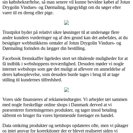
sin købsbekræftelse, så man senere vil kunne bevidne købet af Jotun
Drygolin Vindues- og Dørmaling, ligegyldigt om du søger efter
varer til en dreng eller pige.
Trustpilot byder på relativt sikre løsninger til at undersøge flere
andre kunders vurderinger og af den grund kan det anbefales, at du
besigtiger webbutikkens omtaler af Jotun Drygolin Vindues- og
Dørmaling forinden du lægger din bestilling.
Facebook fremskaffer ligeledes stort set tiltalende muligheder for at
få indblik i webshoppens troværdighed. Desuden møder vi nogle
internet webshops som gør det muligt at aflevere en anmeldelse af
deres købsoplevelse, som desuden burde tages i brug til at tage
stilling til kundernes tilfredshed.
Vores side finansieres af reklameindtægter. Vi arbejder tæt sammen
med nogle forskellige online shops i Danmark derved at vi
præsenterer forretningernes produkter, og tager imod betaling
såfremt en bruger fra vores hjemmeside foretager en handel.
Data omkring produkter og netshops opdateres ofte, men vi påtager
os intet ansvar for korrektioner der er blevet realiseret siden vi