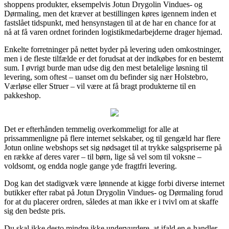
shoppens produkter, eksempelvis Jotun Drygolin Vindues- og
Dørmaling, men det kræver at bestillingen køres igennem inden et
fastslået tidspunkt, med hensynstagen til at de har en chance for at
nå at få varen ordnet forinden logistikmedarbejderne drager hjemad.
Enkelte forretninger på nettet byder på levering uden omkostninger,
men i de fleste tilfælde er det forudsat at der indkøbes for en bestemt
sum. I øvrigt burde man udse dig den mest betalelige løsning til
levering, som oftest – uanset om du befinder sig nær Holstebro,
Værløse eller Struer – vil være at få bragt produkterne til en
pakkeshop.
Det er efterhånden temmelig overkommeligt for alle at
prissammenligne på flere internet selskaber, og til gengæld har flere
Jotun online webshops set sig nødsaget til at trykke salgspriserne på
en række af deres varer – til børn, lige så vel som til voksne –
voldsomt, og endda nogle gange yde fragtfri levering.
Dog kan det stadigvæk være lønnende at kigge forbi diverse internet
butikker efter rabat på Jotun Drygolin Vindues- og Dørmaling forud
for at du placerer ordren, således at man ikke er i tvivl om at skaffe
sig den bedste pris.
Du skal ikke desto mindre ikke undervurdere, at ifald en e-handler