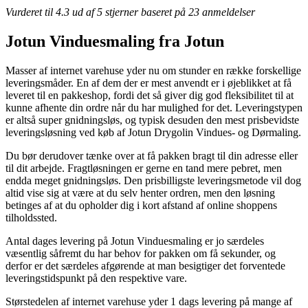
Vurderet til
4.3
ud af 5 stjerner baseret på
23
anmeldelser
Jotun Vinduesmaling fra Jotun
Masser af internet varehuse yder nu om stunder en række forskellige
leveringsmåder. En af dem der er mest anvendt er i øjeblikket at få
leveret til en pakkeshop, fordi det så giver dig god fleksibilitet til at
kunne afhente din ordre når du har mulighed for det. Leveringstypen
er altså super gnidningsløs, og typisk desuden den mest prisbevidste
leveringsløsning ved køb af Jotun Drygolin Vindues- og Dørmaling.
Du bør derudover tænke over at få pakken bragt til din adresse eller
til dit arbejde. Fragtløsningen er gerne en tand mere pebret, men
endda meget gnidningsløs. Den prisbilligste leveringsmetode vil dog
altid vise sig at være at du selv henter ordren, men den løsning
betinges af at du opholder dig i kort afstand af online shoppens
tilholdssted.
Antal dages levering på Jotun Vinduesmaling er jo særdeles
væsentlig såfremt du har behov for pakken om få sekunder, og
derfor er det særdeles afgørende at man besigtiger det forventede
leveringstidspunkt på den respektive vare.
Størstedelen af internet varehuse yder 1 dags levering på mange af