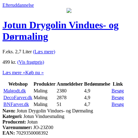
Efteruddannelse
Jotun Drygolin Vindues- og
Dørmaling
F.eks. 2,7 Liter
(Læs mere)
499
kr.
(Vis fragtpris)
Læs mere »
Køb nu »
Webshop
Produkter
Anmeldelser
Bedømmelse
Link
Malgodt.dk
Maling
2380
4,9
Besøg
DecoFarver.dk
Maling
2878
4,9
Besøg
BNFarver.dk
Maling
51
4,7
Besøg
Navn:
Jotun Drygolin Vindues- og Dørmaling
Kategori:
Jotun Vinduesmaling
Producent:
Jotun
Varenummer:
JO-23Z00
EAN:
7029350008392