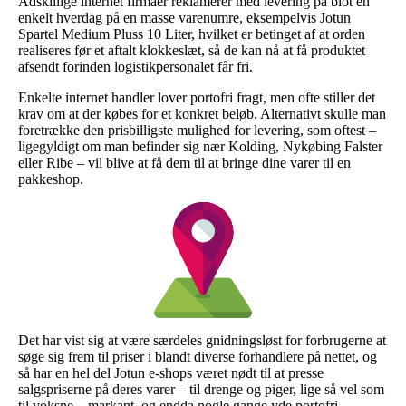
Adskillige internet firmaer reklamerer med levering på blot en
enkelt hverdag på en masse varenumre, eksempelvis Jotun
Spartel Medium Pluss 10 Liter, hvilket er betinget af at orden
realiseres før et aftalt klokkeslæt, så de kan nå at få produktet
afsendt forinden logistikpersonalet får fri.
Enkelte internet handler lover portofri fragt, men ofte stiller det
krav om at der købes for et konkret beløb. Alternativt skulle man
foretrække den prisbilligste mulighed for levering, som oftest –
ligegyldigt om man befinder sig nær Kolding, Nykøbing Falster
eller Ribe – vil blive at få dem til at bringe dine varer til en
pakkeshop.
Det har vist sig at være særdeles gnidningsløst for forbrugerne at
søge sig frem til priser i blandt diverse forhandlere på nettet, og
så har en hel del Jotun e-shops været nødt til at presse
salgspriserne på deres varer – til drenge og piger, lige så vel som
til voksne – markant, og endda nogle gange yde portofri