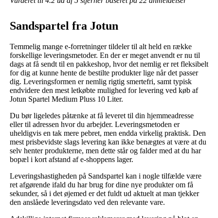
Vurderet til
4.2
ud af 5 stjerner baseret på
22
anmeldelser
Sandspartel fra Jotun
Temmelig mange e-forretninger tildeler til alt held en række
forskellige leveringsmetoder. En der er meget anvendt er nu til
dags at få sendt til en pakkeshop, hvor det nemlig er ret fleksibelt
for dig at kunne hente de bestilte produkter lige når det passer
dig. Leveringsformen er nemlig rigtig smertefri, samt typisk
endvidere den mest letkøbte mulighed for levering ved køb af
Jotun Spartel Medium Pluss 10 Liter.
Du bør ligeledes påtænke at få leveret til din hjemmeadresse
eller til adressen hvor du arbejder. Leveringsmetoden er
uheldigvis en tak mere pebret, men endda virkelig praktisk. Den
mest prisbevidste slags levering kan ikke benægtes at være at du
selv henter produkterne, men dette står og falder med at du har
bopæl i kort afstand af e-shoppens lager.
Leveringshastigheden på Sandspartel kan i nogle tilfælde være
ret afgørende ifald du har brug for dine nye produkter om få
sekunder, så i det øjemed er det fuldt ud aktuelt at man tjekker
den anslåede leveringsdato ved den relevante vare.