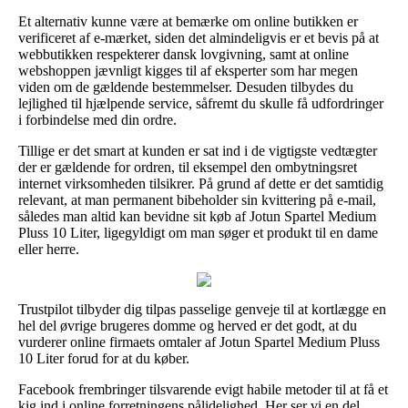
Et alternativ kunne være at bemærke om online butikken er
verificeret af e-mærket, siden det almindeligvis er et bevis på at
webbutikken respekterer dansk lovgivning, samt at online
webshoppen jævnligt kigges til af eksperter som har megen
viden om de gældende bestemmelser. Desuden tilbydes du
lejlighed til hjælpende service, såfremt du skulle få udfordringer
i forbindelse med din ordre.
Tillige er det smart at kunden er sat ind i de vigtigste vedtægter
der er gældende for ordren, til eksempel den ombytningsret
internet virksomheden tilsikrer. På grund af dette er det samtidig
relevant, at man permanent bibeholder sin kvittering på e-mail,
således man altid kan bevidne sit køb af Jotun Spartel Medium
Pluss 10 Liter, ligegyldigt om man søger et produkt til en dame
eller herre.
Trustpilot tilbyder dig tilpas passelige genveje til at kortlægge en
hel del øvrige brugeres domme og herved er det godt, at du
vurderer online firmaets omtaler af Jotun Spartel Medium Pluss
10 Liter forud for at du køber.
Facebook frembringer tilsvarende evigt habile metoder til at få et
kig ind i online forretningens pålidelighed. Her ser vi en del