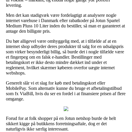
levering.
Men det kan stadigvæk være fordelagtigt at analysere nogle
internet varehuse i Danmark efter rabatkoder på Jotun Spartel
Medium Pluss 10 Liter inden du bestiller, så man er garanteret at
antage den billigste pris.
Du bør alligevel være omhyggelig med, at i tilfælde af at en
internet shop udbyder deres produkter til salg for en udsalgspris
som virker besynderligt billig, så burde det i nogle tilfælde være
et fingerpeg om en falsk e-handler. Bestillinger med
betalingskort er ikke desto mindre dækket ind under et
reglement, hvilket skærmer køberen overfor uægte internet
webshops.
Generelt slår vi et slag for køb med betalingskort eller
MobilePay. Som alternativ kunne du bruge et afbetalingstilbud
som fx ViaBill, hvis du ser en fordel i at finansiere prisen af flere
omgange.
Forud for at folk shopper på en Jotun netshop burde de helt
sikkert kigge på butikkens forretningsaftale, dog er det
naturligvis ikke særlig interessant.