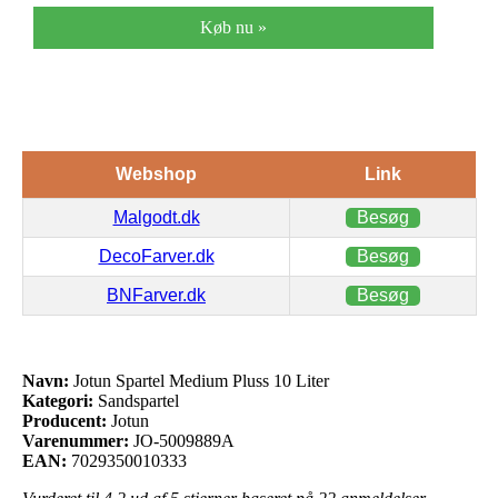
Køb nu »
Webshop
Link
Malgodt.dk
Besøg
DecoFarver.dk
Besøg
BNFarver.dk
Besøg
Navn:
Jotun Spartel Medium Pluss 10 Liter
Kategori:
Sandspartel
Producent:
Jotun
Varenummer:
JO-5009889A
EAN:
7029350010333