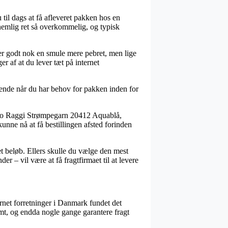
 til dags at få afleveret pakken hos en
 nemlig ret så overkommelig, og typisk
ver godt nok en smule mere pebret, men lige
r af at du lever tæt på internet
rende når du har behov for pakken inden for
ärbo Raggi Strømpegarn 20412 Aquablå,
kunne nå at få bestillingen afsted forinden
et beløb. Ellers skulle du vælge den mest
 – vil være at få fragtfirmaet til at levere
ternet forretninger i Danmark fundet det
mt, og endda nogle gange garantere fragt