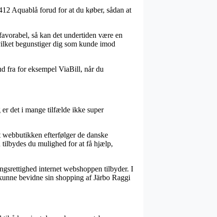
412 Aquablå forud for at du køber, sådan at
 favorabel, så kan det undertiden være en
hvilket begunstiger dig som kunde imod
ud fra for eksempel ViaBill, når du
r det i mange tilfælde ikke super
at webbutikken efterfølger de danske
 tilbydes du mulighed for at få hjælp,
ingsrettighed internet webshoppen tilbyder. I
il kunne bevidne sin shopping af Järbo Raggi