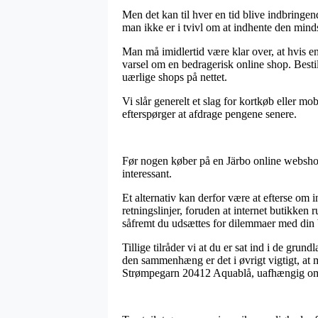
Men det kan til hver en tid blive indbringe
man ikke er i tvivl om at indhente den minds
Man må imidlertid være klar over, at hvis e
varsel om en bedragerisk online shop. Besti
uærlige shops på nettet.
Vi slår generelt et slag for kortkøb eller mo
efterspørger at afdrage pengene senere.
Før nogen køber på en Järbo online webshop
interessant.
Et alternativ kan derfor være at efterse om 
retningslinjer, foruden at internet butikken
såfremt du udsættes for dilemmaer med din b
Tillige tilråder vi at du er sat ind i de gr
den sammenhæng er det i øvrigt vigtigt, at m
Strømpegarn 20412 Aquablå, uafhængig om 