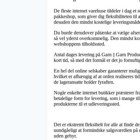
De fleste internet varehuse tildeler i dag et
pakkeshop, som giver dig fleksibiliteten til
desuden den mindst kostelige leveringsmå
Du burde derudover påtænke at vælge afsendi
så vel yderst overkommelig. Den mindst koste
webshoppens tilholdssted.
Antal dages levering på Garn || Garn Produc
kort tid, så med det formål er det jo fornuft
En hel del online selskaber garanterer mul
hvilket er afhængig af at orden realiseres ti
de lageransatte holder fyraften.
Nogle enkelte internet butikker præsterer fr
betalelige form for levering, som i mange ti
produkterne til et udleveringssted.
Det er ekstremt fleksibelt for alle at finde d
uundgåeligt at formindske salgsværdien på d
uden gebyr.