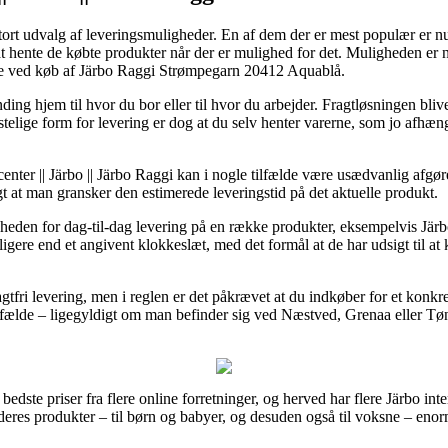
 stort udvalg af leveringsmuligheder. En af dem der er mest populær er nu
 at hente de købte produkter når der er mulighed for det. Muligheden er
de ved køb af Järbo Raggi Strømpegarn 20412 Aquablå.
ng hjem til hvor du bor eller til hvor du arbejder. Fragtløsningen bli
lige form for levering er dog at du selv henter varerne, som jo afhænge
enter || Järbo || Järbo Raggi kan i nogle tilfælde være usædvanlig afgø
igt at man gransker den estimerede leveringstid på det aktuelle produkt.
igheden for dag-til-dag levering på en række produkter, eksempelvis J
dligere end et angivent klokkeslæt, med det formål at de har udsigt til at 
agtfri levering, men i reglen er det påkrævet at du indkøber for et konkr
lfælde – ligegyldigt om man befinder sig ved Næstved, Grenaa eller Tønder
e bedste priser fra flere online forretninger, og herved har flere Järbo in
eres produkter – til børn og babyer, og desuden også til voksne – enor