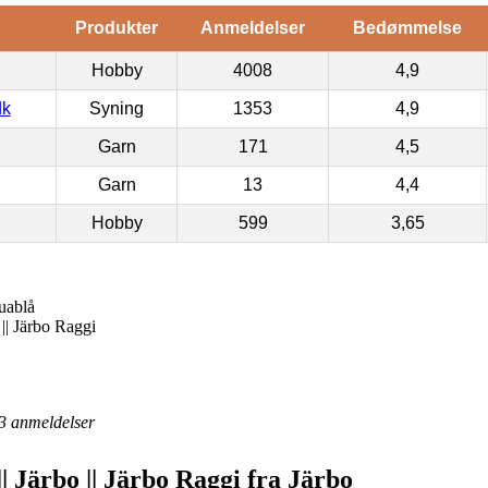
Produkter
Anmeldelser
Bedømmelse
Hobby
4008
4,9
dk
Syning
1353
4,9
Garn
171
4,5
Garn
13
4,4
Hobby
599
3,65
uablå
 || Järbo Raggi
3
anmeldelser
| Järbo || Järbo Raggi fra Järbo