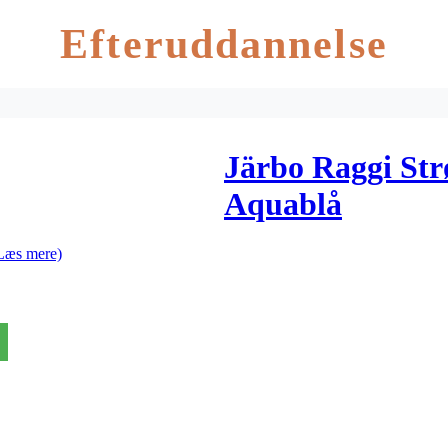
Efteruddannelse
Järbo Raggi St
Aquablå
Læs mere)