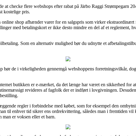
nde at checke flere webshops efter rabat på Järbo Raggi Strømpegarn 20
t kostelige pris.
n online shop afhænder varer for en salgspris som virker ekstraordinært
llinger med betalingskort er ikke desto mindre en del af et reglement, 
bilbetaling. Som en alternativ mulighed bør du udnytte et afbetalingstilb
 bør de i virkeligheden gennemgå webshoppens forretningsvilkår, dog e
internet butikken er e-mærket, da det længe har været en sikkerhed for 
 rutinemæssigt revideres af fagfolk der er indført i lovgivningen. Desuden
estilling.
undlæggende regler i forbindelse med købet, som for eksempel den ombytn
an til enhver tid sikrer ens ordrekvittering, således man i fremtiden v
man er voksen eller et barn.