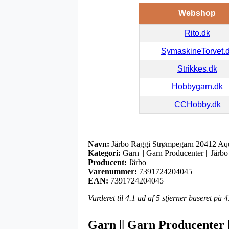
Webshop
Rito.dk
SymaskineTorvet.
Strikkes.dk
Hobbygarn.dk
CCHobby.dk
Navn:
Järbo Raggi Strømpegarn 20412 Aq
Kategori:
Garn || Garn Producenter || Järbo
Producent:
Järbo
Varenummer:
7391724204045
EAN:
7391724204045
Vurderet til
4.1
ud af 5 stjerner baseret på
4
Garn || Garn Producenter |