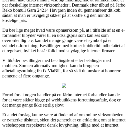
par forskellige internet virksomheder i Danmark efter tilbud på Järbo
Reko bomull Garn 24214 Havgrøn inden du gennemfører dit køb,
sådan at man er usvigeligt sikker på at skaffe sig den mindst
kostelige pris.
Du bør lige meget hvad være opmærksom på, at i tilfælde af at en e-
forhandler tilbyder varer til en udsalgspris som kan ses som
overordentlig lav, kan det mange gange være et symbol på en
svindel e-forretning. Bestillinger med kort er imidlertid indbefattet af
et regelsæt, hvilket bistår folk imod snydagtige internet firmaer.
Vi tilråder bestillinger med betalingskort eller betalinger med
mobilen. Som en alternativ mulighed kan du bruge en
afbetalingsordning fra fx ViaBill, for så vidt du ønsker at honorere
pengene af flere omgange.
Forud for at nogen handler på en Järbo internet forhandler kan de
for at være sikker kigge på webbutikkens forretningsaftale, dog er
det mange gange ikke særlig sjovt.
Et andet forslag kunne være at finde ud af om online virksomheden
er e-mærke tilsluttet, siden det generelt er en erklæring om at internet
webshoppen respekterer dansk lovgivning, tillige med at internet