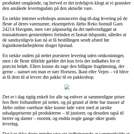
produktet omgående, og herved er det tydeligvis klogt at vi gransker
den anslåede leveringsdato på den aktuelle vare.
En række internet webshops annoncerer dag-til-dag levering på de
fleste af deres varenumre, eksempelvis Järbo Reko bomull Garn
24214 Havgrøn, men vær påpasselig da det nødvendiggør at
transaktionen gennemføres forinden et fastsat tidspunkt, således at
de sandsynligvis kan nå at få bestillingen sendt afsted før
logistikmedarbejderne drager hjemad.
En række outlets på nettet præsterer levering uden omkostninger,
men i de fleste tilfælde gælder det kun hvis der indkøbes for et
præcist beløb. Ellers kunne du tage den billigste fragtløsning, der
gerne – uanset om man er nær Horsens, Ikast eller Vejen – vil blive
at få dem til at levere din pakke til en pakkeshop.
Det er i dag rigtig enkelt for alle og enhver at sammenligne priser
hos flere forhandlere på nettet, og på grund af dette har masser af
Järbo online varehuse ikke kunne lade være med at sænke
udsalgspriserne på produkterne – til juniorer, og desuden også til
herrer og damer – enormt, og endda nogle gange sikre gratis
levering.
Det kan ikke desto mindre vise sig indbringende at sammenholde et