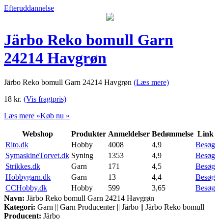
Efteruddannelse
Järbo Reko bomull Garn
24214 Havgrøn
Järbo Reko bomull Garn 24214 Havgrøn
(Læs mere)
18
kr.
(Vis fragtpris)
Læs mere »
Køb nu »
Webshop
Produkter
Anmeldelser
Bedømmelse
Link
Rito.dk
Hobby
4008
4,9
Besøg
SymaskineTorvet.dk
Syning
1353
4,9
Besøg
Strikkes.dk
Garn
171
4,5
Besøg
Hobbygarn.dk
Garn
13
4,4
Besøg
CCHobby.dk
Hobby
599
3,65
Besøg
Navn:
Järbo Reko bomull Garn 24214 Havgrøn
Kategori:
Garn || Garn Producenter || Järbo || Järbo Reko bomull
Producent:
Järbo