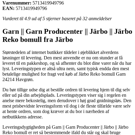
Varenummer:
5713419949796
EAN:
5713419949796
Vurderet til
4.9
ud af 5 stjerner baseret på
32
anmeldelser
Garn || Garn Producenter || Järbo || Järbo
Reko bomull fra Järbo
Størstedelen af internet butikker tildeler i øjeblikket alverdens
løsninger til levering. Den mest anvendte er nu om stunder at få
leveret til en pakkeshop, og så afhenter du blot dine varer når du har
lyst. Leveringstypen er altså ultra nem, samt typisk endda den mest
betalelige mulighed for fragt ved køb af Järbo Reko bomull Garn
24214 Havgrøn.
Du bør tillige udse dig at bestille ordren til levering hjem til dig selv
eller ud på din arbejdsplads. Leveringstypen viser sig i regelen en
anelse mere bekostelig, men derudover i høj grad gnidningsløs. Den
mest prisbevidste leveringsform vil dog i de fleste tilfælde være selv
at hente ordren, som dog kræver at du bor i nærheden af
netbutikkens adresse.
Leveringsdygtigheden på Garn || Garn Producenter || Järbo || Järbo
Reko bomull er ret så bestemmende ifald du står og skal bruge