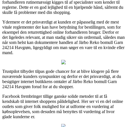
forhandleren rutinemæssigt kigges til af specialister som kender til
reglerne. Dette er en god lejlighed til en hjælpende hånd, såfremt du
skulle få problemer med din shopping.
Ydermere er det prisværdigt at kunden er påpasselig med de mest
vitale reglementer der kan have betydning for bestillingen, som for
eksempel den returrettighed online forhandleren bruger. Derfor er
det ligeledes relevant, at man stadig sikrer sin ordremail, således man
når som helst kan dokumentere handlen af Järbo Reko bomull Garn
24214 Havgrøn, ligegyldigt om man søger en vare til en kvinde eller
mand.
Trustpilot tilbyder tilpas gode chancer for at blive klogere på flere
nuværende kunders synspunkter og derfor er det prisværdigt, at du
besigtiger internet butikkens omtaler af Järbo Reko bomull Garn
24214 Havgrøn forud for at du shopper.
Facebook frembringer tillige ganske solide metoder til at få
kendskab til internet shoppens pålidelighed. Her ser vi en del online
outlets som giver folk mulighed for at udforme en vurdering af
købsoplevelsen, som desuden må benyttes til vurdering af hvor
glade kunderne er.