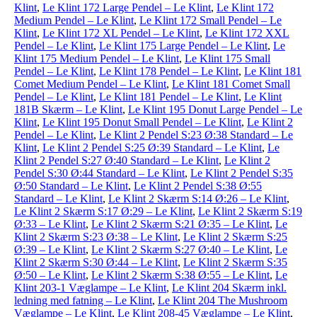
Klint
,
Le Klint 172 Large Pendel – Le Klint
,
Le Klint 172
Medium Pendel – Le Klint
,
Le Klint 172 Small Pendel – Le
Klint
,
Le Klint 172 XL Pendel – Le Klint
,
Le Klint 172 XXL
Pendel – Le Klint
,
Le Klint 175 Large Pendel – Le Klint
,
Le
Klint 175 Medium Pendel – Le Klint
,
Le Klint 175 Small
Pendel – Le Klint
,
Le Klint 178 Pendel – Le Klint
,
Le Klint 181
Comet Medium Pendel – Le Klint
,
Le Klint 181 Comet Small
Pendel – Le Klint
,
Le Klint 181 Pendel – Le Klint
,
Le Klint
181B Skærm – Le Klint
,
Le Klint 195 Donut Large Pendel – Le
Klint
,
Le Klint 195 Donut Small Pendel – Le Klint
,
Le Klint 2
Pendel – Le Klint
,
Le Klint 2 Pendel S:23 Ø:38 Standard – Le
Klint
,
Le Klint 2 Pendel S:25 Ø:39 Standard – Le Klint
,
Le
Klint 2 Pendel S:27 Ø:40 Standard – Le Klint
,
Le Klint 2
Pendel S:30 Ø:44 Standard – Le Klint
,
Le Klint 2 Pendel S:35
Ø:50 Standard – Le Klint
,
Le Klint 2 Pendel S:38 Ø:55
Standard – Le Klint
,
Le Klint 2 Skærm S:14 Ø:26 – Le Klint
,
Le Klint 2 Skærm S:17 Ø:29 – Le Klint
,
Le Klint 2 Skærm S:19
Ø:33 – Le Klint
,
Le Klint 2 Skærm S:21 Ø:35 – Le Klint
,
Le
Klint 2 Skærm S:23 Ø:38 – Le Klint
,
Le Klint 2 Skærm S:25
Ø:39 – Le Klint
,
Le Klint 2 Skærm S:27 Ø:40 – Le Klint
,
Le
Klint 2 Skærm S:30 Ø:44 – Le Klint
,
Le Klint 2 Skærm S:35
Ø:50 – Le Klint
,
Le Klint 2 Skærm S:38 Ø:55 – Le Klint
,
Le
Klint 203-1 Væglampe – Le Klint
,
Le Klint 204 Skærm inkl.
ledning med fatning – Le Klint
,
Le Klint 204 The Mushroom
Væglampe – Le Klint
,
Le Klint 208-45 Væglampe – Le Klint
,