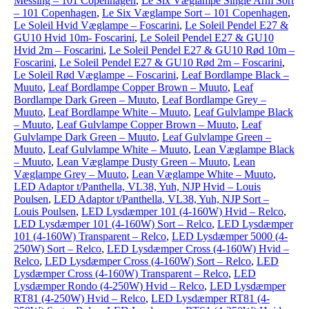
Messing – 101 Copenhagen
,
Le Six Væglampe Single Arm Sort
– 101 Copenhagen
,
Le Six Væglampe Sort – 101 Copenhagen
,
Le Soleil Hvid Væglampe – Foscarini
,
Le Soleil Pendel E27 &
GU10 Hvid 10m- Foscarini
,
Le Soleil Pendel E27 & GU10
Hvid 2m – Foscarini
,
Le Soleil Pendel E27 & GU10 Rød 10m –
Foscarini
,
Le Soleil Pendel E27 & GU10 Rød 2m – Foscarini
,
Le Soleil Rød Væglampe – Foscarini
,
Leaf Bordlampe Black –
Muuto
,
Leaf Bordlampe Copper Brown – Muuto
,
Leaf
Bordlampe Dark Green – Muuto
,
Leaf Bordlampe Grey –
Muuto
,
Leaf Bordlampe White – Muuto
,
Leaf Gulvlampe Black
– Muuto
,
Leaf Gulvlampe Copper Brown – Muuto
,
Leaf
Gulvlampe Dark Green – Muuto
,
Leaf Gulvlampe Green –
Muuto
,
Leaf Gulvlampe White – Muuto
,
Lean Væglampe Black
– Muuto
,
Lean Væglampe Dusty Green – Muuto
,
Lean
Væglampe Grey – Muuto
,
Lean Væglampe White – Muuto
,
LED Adaptor t/Panthella, VL38, Yuh, NJP Hvid – Louis
Poulsen
,
LED Adaptor t/Panthella, VL38, Yuh, NJP Sort –
Louis Poulsen
,
LED Lysdæmper 101 (4-160W) Hvid – Relco
,
LED Lysdæmper 101 (4-160W) Sort – Relco
,
LED Lysdæmper
101 (4-160W) Transparent – Relco
,
LED Lysdæmper 5000 (4-
250W) Sort – Relco
,
LED Lysdæmper Cross (4-160W) Hvid –
Relco
,
LED Lysdæmper Cross (4-160W) Sort – Relco
,
LED
Lysdæmper Cross (4-160W) Transparent – Relco
,
LED
Lysdæmper Rondo (4-250W) Hvid – Relco
,
LED Lysdæmper
RT81 (4-250W) Hvid – Relco
,
LED Lysdæmper RT81 (4-