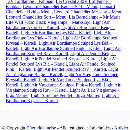
12V Loftlampe – Fabbian
,
Lei Crystal 230V Loftlampe –
Fabbian
,
Leonard Chandelier Børstet Stål – Menu
,
Leonard
Chandelier Hvid – Menu
,
Leonard Chandelier Messing – Menu
,
Leonard Chandelier Sort – Menu
,
Lia Børnelampe – Mr Maria
,
Life Wall 70cm Black Væglampe – Markslöjd
,
Light Air
Bordlampe Azurblå – Kartell
,
Light Air Bordlampe Beige –
Kartell
,
Light Air Bordlampe Lys Blå – Kartell
,
Light Air
Bordlampe Lys Pink – Kartell
,
Light Air Bordlampe Sculped
Krystal – Kartell
,
Light Air Bordlampe Sculped Lys Blå –
Kartell
,
Light Air Bordlampe Sculped Pink – Kartell
,
Light Air
Bordlampe Sculped Rav – Kartell
,
Light Air Pendel Beige –
Kartell
,
Light Air Pendel Sculped Krystal – Kartell
,
Light Air
Pendel Sculped Lys Blå – Kartell
,
Light Air Pendel Sculped
Pink – Kartell
,
Light Air Pendel Sculped Rav – Kartell
,
Light
Air Væglampe Beige – Kartell
,
Light Air Væglampe Sculped
Krystal – Kartell
,
Light Air Væglampe Sculped Lys Blå –
Kartell
,
Light Air Væglampe Sculped Pink – Kartell
,
Light Air
Væglampe Sculped Rav – Kartell
,
Light Au Lait Væglampe –
Ingo Maurer
,
Light Structure Pendel – Ingo Maurer
,
Light-Air
Bordlampe Krystal – Kartell
,
© Copyright
Efteruddannelse
- Alle rettigheder forbeholdes -
Artikler