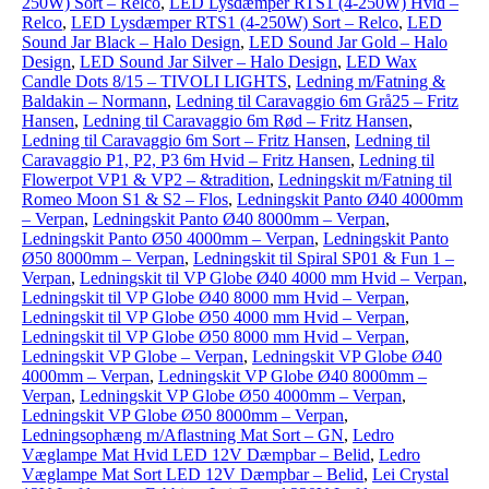
250W) Sort – Relco
,
LED Lysdæmper RTS1 (4-250W) Hvid –
Relco
,
LED Lysdæmper RTS1 (4-250W) Sort – Relco
,
LED
Sound Jar Black – Halo Design
,
LED Sound Jar Gold – Halo
Design
,
LED Sound Jar Silver – Halo Design
,
LED Wax
Candle Dots 8/15 – TIVOLI LIGHTS
,
Ledning m/Fatning &
Baldakin – Normann
,
Ledning til Caravaggio 6m Grå25 – Fritz
Hansen
,
Ledning til Caravaggio 6m Rød – Fritz Hansen
,
Ledning til Caravaggio 6m Sort – Fritz Hansen
,
Ledning til
Caravaggio P1, P2, P3 6m Hvid – Fritz Hansen
,
Ledning til
Flowerpot VP1 & VP2 – &tradition
,
Ledningskit m/Fatning til
Romeo Moon S1 & S2 – Flos
,
Ledningskit Panto Ø40 4000mm
– Verpan
,
Ledningskit Panto Ø40 8000mm – Verpan
,
Ledningskit Panto Ø50 4000mm – Verpan
,
Ledningskit Panto
Ø50 8000mm – Verpan
,
Ledningskit til Spiral SP01 & Fun 1 –
Verpan
,
Ledningskit til VP Globe Ø40 4000 mm Hvid – Verpan
,
Ledningskit til VP Globe Ø40 8000 mm Hvid – Verpan
,
Ledningskit til VP Globe Ø50 4000 mm Hvid – Verpan
,
Ledningskit til VP Globe Ø50 8000 mm Hvid – Verpan
,
Ledningskit VP Globe – Verpan
,
Ledningskit VP Globe Ø40
4000mm – Verpan
,
Ledningskit VP Globe Ø40 8000mm –
Verpan
,
Ledningskit VP Globe Ø50 4000mm – Verpan
,
Ledningskit VP Globe Ø50 8000mm – Verpan
,
Ledningsophæng m/Aflastning Mat Sort – GN
,
Ledro
Væglampe Mat Hvid LED 12V Dæmpbar – Belid
,
Ledro
Væglampe Mat Sort LED 12V Dæmpbar – Belid
,
Lei Crystal