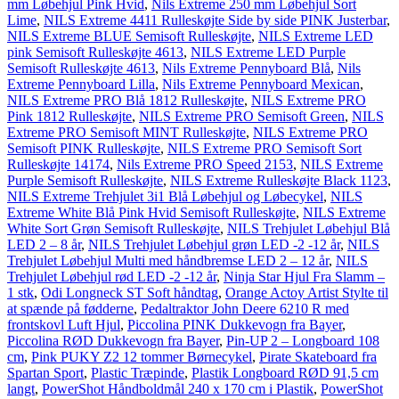
mm Løbehjul Pink Hvid
,
Nils Extreme 250 mm Løbehjul Sort
Lime
,
NILS Extreme 4411 Rulleskøjte Side by side PINK Justerbar
,
NILS Extreme BLUE Semisoft Rulleskøjte
,
NILS Extreme LED
pink Semisoft Rulleskøjte 4613
,
NILS Extreme LED Purple
Semisoft Rulleskøjte 4613
,
Nils Extreme Pennyboard Blå
,
Nils
Extreme Pennyboard Lilla
,
Nils Extreme Pennyboard Mexican
,
NILS Extreme PRO Blå 1812 Rulleskøjte
,
NILS Extreme PRO
Pink 1812 Rulleskøjte
,
NILS Extreme PRO Semisoft Green
,
NILS
Extreme PRO Semisoft MINT Rulleskøjte
,
NILS Extreme PRO
Semisoft PINK Rulleskøjte
,
NILS Extreme PRO Semisoft Sort
Rulleskøjte 14174
,
Nils Extreme PRO Speed 2153
,
NILS Extreme
Purple Semisoft Rulleskøjte
,
NILS Extreme Rulleskøjte Black 1123
,
NILS Extreme Trehjulet 3i1 Blå Løbehjul og Løbecykel
,
NILS
Extreme White Blå Pink Hvid Semisoft Rulleskøjte
,
NILS Extreme
White Sort Grøn Semisoft Rulleskøjte
,
NILS Trehjulet Løbehjul Blå
LED 2 – 8 år
,
NILS Trehjulet Løbehjul grøn LED -2 -12 år
,
NILS
Trehjulet Løbehjul Multi med håndbremse LED 2 – 12 år
,
NILS
Trehjulet Løbehjul rød LED -2 -12 år
,
Ninja Star Hjul Fra Slamm –
1 stk
,
Odi Longneck ST Soft håndtag
,
Orange Actoy Artist Stylte til
at spænde på fødderne
,
Pedaltraktor John Deere 6210 R med
frontskovl Luft Hjul
,
Piccolina PINK Dukkevogn fra Bayer
,
Piccolina RØD Dukkevogn fra Bayer
,
Pin-UP 2 – Longboard 108
cm
,
Pink PUKY Z2 12 tommer Børnecykel
,
Pirate Skateboard fra
Spartan Sport
,
Plastic Træpinde
,
Plastik Longboard RØD 91,5 cm
langt
,
PowerShot Håndboldmål 240 x 170 cm i Plastik
,
PowerShot