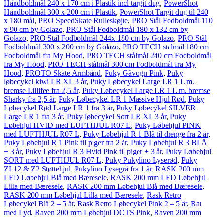
Håndboldmål 240 x 170 cm i Plastik incl targit dug
,
PowerShot
Håndboldmål 300 x 200 cm i Plastik
,
PowerShot Targit dug til 240
x 180 mål
,
PRO SpeedSkate Rulleskøjte
,
PRO Stål Fodboldmål 110
x 90 cm by Golazo
,
PRO Stål Fodboldmål 180 x 132 cm by
Golazo
,
PRO Stål Fodboldmål 244x 180 cm by Golazo
,
PRO Stål
Fodboldmål 300 x 200 cm by Golazo
,
PRO TECH stålmål 180 cm
Fodboldmål fra My Hood
,
PRO TECH stålmål 240 cm Fodboldmål
fra My Hood
,
PRO TECH stålmål 300 cm Fodboldmål fra My
Hood
,
PROTO Skate Armbånd
,
Puky Gåvogn Pink
,
Puky
løbecykel kiwi LR XL 3 år
,
Puky Løbecykel Large LR 1 L m.
bremse Lillifee fra 2,5 år
,
Puky Løbecykel Large LR 1 L m. bremse
Sharky fra 2,5 år
,
Puky Løbecykel LR 1 Massive Hjul Rød
,
Puky
Løbecykel Rød Large LR 1 fra 3 år
,
Puky Løbecykel SILVER
Large LR 1 fra 3 år
,
Puky løbecykel Sort LR XL 3 år
,
Puky
Løbehjul HVID med LUFTHJUL R07 L
,
Puky Løbehjul PINK
med LUFTHJUL R07 L
,
Puky Løbehjul R 1 Blå til drenge fra 2 år
,
Puky Løbehjul R 1 Pink til piger fra 2 år
,
Puky Løbehjul R 3 BLÅ
+ 3 år
,
Puky Løbehjul R 3 Hvid Pink til piger + 3 år
,
Puky Løbehjul
SORT med LUFTHJUL R07 L
,
Puky Pukylino Lyserød
,
Puky
ZL12 & Z2 Støttehjul
,
Pukylino Lysegrå fra 1 år
,
RASK 200 mm
LED Løbehjul Blå med Bæresele
,
RASK 200 mm LED Løbehjul
Lilla med Bæresele
,
RASK 200 mm Løbehjul Blå med Bæresele
,
RASK 200 mm Løbehjul Lilla med Bæresele
,
Rask Retro
Løbecykel Blå 2 – 5 år
,
Rask Retro Løbecykel Pink 2 – 5 år
,
Rat
med Lyd
,
Raven 200 mm Løbehjul DOTS Pink
,
Raven 200 mm