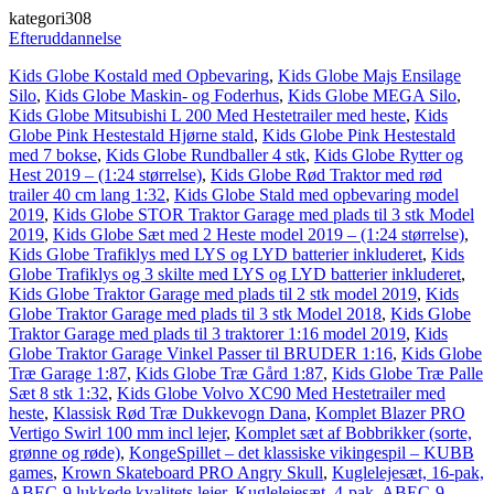
kategori308
Efteruddannelse
Kids Globe Kostald med Opbevaring
,
Kids Globe Majs Ensilage
Silo
,
Kids Globe Maskin- og Foderhus
,
Kids Globe MEGA Silo
,
Kids Globe Mitsubishi L 200 Med Hestetrailer med heste
,
Kids
Globe Pink Hestestald Hjørne stald
,
Kids Globe Pink Hestestald
med 7 bokse
,
Kids Globe Rundballer 4 stk
,
Kids Globe Rytter og
Hest 2019 – (1:24 størrelse)
,
Kids Globe Rød Traktor med rød
trailer 40 cm lang 1:32
,
Kids Globe Stald med opbevaring model
2019
,
Kids Globe STOR Traktor Garage med plads til 3 stk Model
2019
,
Kids Globe Sæt med 2 Heste model 2019 – (1:24 størrelse)
,
Kids Globe Trafiklys med LYS og LYD batterier inkluderet
,
Kids
Globe Trafiklys og 3 skilte med LYS og LYD batterier inkluderet
,
Kids Globe Traktor Garage med plads til 2 stk model 2019
,
Kids
Globe Traktor Garage med plads til 3 stk Model 2018
,
Kids Globe
Traktor Garage med plads til 3 traktorer 1:16 model 2019
,
Kids
Globe Traktor Garage Vinkel Passer til BRUDER 1:16
,
Kids Globe
Træ Garage 1:87
,
Kids Globe Træ Gård 1:87
,
Kids Globe Træ Palle
Sæt 8 stk 1:32
,
Kids Globe Volvo XC90 Med Hestetrailer med
heste
,
Klassisk Rød Træ Dukkevogn Dana
,
Komplet Blazer PRO
Vertigo Swirl 100 mm incl lejer
,
Komplet sæt af Bobbrikker (sorte,
grønne og røde)
,
KongeSpillet – det klassiske vikingespil – KUBB
games
,
Krown Skateboard PRO Angry Skull
,
Kuglelejesæt, 16-pak,
ABEC-9 lukkede kvalitets lejer
,
Kuglelejesæt, 4-pak, ABEC-9