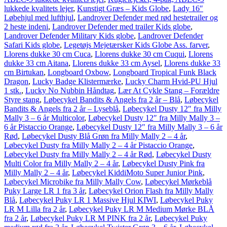
lukkede kvalitets lejer
,
Kunstigt Græs – Kids Globe
,
Lady 16″
Løbehjul med lufthjul
,
Landrover Defender med rød hestetrailer og
2 heste indeni
,
Landrover Defender med trailer Kids globe
,
Landrover Defender Military Kids globe
,
Landrover Defender
Safari Kids globe
,
Legetøjs Mejetærsker Kids Globe Ass. farver
,
Llorens dukke 30 cm Cuca
,
Llorens dukke 30 cm Cuqui
,
Llorens
dukke 33 cm Aitana
,
Llorens dukke 33 cm Aysel
,
Llorens dukke 33
cm Birtukan
,
Longboard Oxbow
,
Longboard Tropical Funk Black
Dragon
,
Lucky Badge Klistermærke
,
Lucky Charm Hvid-PU Hjul
1 stk.
,
Lucky No Nubbin Håndtag
,
Lær At Cykle Stang – Forældre
Styre stang
,
Løbecykel Bandits & Angels fra 2 år – Blå
,
Løbecykel
Bandits & Angels fra 2 år – Lyseblå
,
Løbecykel Dusty 12″ fra Milly
Mally 3 – 6 år Multicolor
,
Løbecykel Dusty 12″ fra Milly Mally 3 –
6 år Pistaccio Orange
,
Løbecykel Dusty 12″ fra Milly Mally 3 – 6 år
Rød
,
Løbecykel Dusty Blå Grøn fra Milly Mally 2 – 4 år
,
Løbecykel Dusty fra Milly Mally 2 – 4 år Pistaccio Orange
,
Løbecykel Dusty fra Milly Mally 2 – 4 år Rød
,
Løbecykel Dusty
Multi Color fra Milly Mally 2 – 4 år
,
Løbecykel Dusty Pink fra
Milly Mally 2 – 4 år
,
Løbecykel KiddiMoto Super Junior Pink
,
Løbecykel Microbike fra Milly Mally Cow
,
Løbecykel Mørkeblå
Puky Large LR 1 fra 3 år
,
Løbecykel Orion Flash fra Milly Mally
Blå
,
Løbecykel Puky LR 1 Massive Hjul KIWI
,
Løbecykel Puky
LR M Lilla fra 2 år
,
Løbecykel Puky LR M Medium Mørke BLÅ
fra 2 år
,
Løbecykel Puky LR M PINK fra 2 år
,
Løbecykel Puky