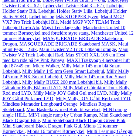
medium rød fra 2 år
,
Løbecykel Twister Grøn 3 – 6 år
,
Løbecykel
Twister Gul 3 – 6 år
,
Løbecykel Twister Rød 3 – 6 år
,
Løbehjul
Holder Stativ Blå
,
Løbehjul Holder Stativ Lilla
,
Løbehjul Holder
Stativ SORT
,
Løbehjuls bøjlelås STOPPER tyven
,
Madd MGP
VX7 Pro Trick Løbehjul Blå
,
Madd MGP VX7 TEAM Trick
Løbehjul Grøn Alu
,
Majs til ensilage silo
,
Manchester United 10
tommer Børnecykel med forældre styre stang
,
Manchester United 12
tommer Børnecykel
,
MASQUERADE BRIGADE Skateboard
Dragon
,
MASQUERADE BRIGADE Skateboard MASK
,
Maui
Stunt Pegs – 2 stk
,
Maui Twister V2 Trick Løbehjul orange
,
Maui
Twister V2 Trick Løbehjul Rød
,
Max STOR XXL 105 cm Hest
med kan ride på by Pink Papaya
,
MAXI Trækvogn 4 personer luft
hjul 87×49 cm
,
Micro Walker
,
Milly Mally 145 mm blå Smart
Løbehjul
,
Milly Mally 145 mm Grøn Smart Løbehjul
,
Milly Mally
145 mm PINK Smart Løbehjul
,
Milly Mally 145 mm Rød Smart
Løbehjul
,
Milly Mally BUZZ 200 mm Løbehjul blå
,
Milly Mally
Gåtraktor Rolly Blå med LYD
,
Milly Mally Gåtraktor Truck Rolly
Rød med LYD
,
Milly Mally JOY Gåbil Gul med LYD
,
Milly Mally
JOY Gåbil Pink med LYD
,
Milly Mally JOY Gåbil Rød med LYD
,
Mindless Marauder Longboard Orange
,
Mindless Rogue
Skateboard
,
Mini Basketkurv med Bold til værelset
,
MINI rampe
single HILL
,
MINI single ramp by Urban Ramps
,
Mini Skateboard
Black Dragon Blue
,
Mini Skateboard Black Dragon Green Pink
,
Mini Skateboard Black Dragon Pink Gul
,
Mions 12 tommer
Børnecykel
,
Mions 16 tommer Børnecykel
,
Multi Learning Gåvogn
,