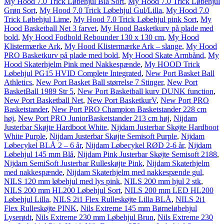
My Hood 7.0 Trick Løbehjul Blå Sort
,
My Hood 7.0 Trick Løbehjul
Grøn Sort
,
My Hood 7.0 Trick Løbehjul Gul/Lilla
,
My Hood 7.0
Trick Løbehjul Lime
,
My Hood 7.0 Trick Løbehjul pink Sort
,
My
Hood Basketball Net 3 farvet
,
My Hood Basketkurv på plade med
bold
,
My Hood Fodbold Rebounder 130 x 130 cm
,
My Hood
Klistermærke Ark
,
My Hood Klistermærke Ark – slange
,
My Hood
PRO Basketkurv på plade med bold
,
My Hood Skate Armbånd
,
My
Hood Skaterhjelm Pink med Nakkespænde
,
My HOOD Trick
Løbehjul PG15 HVID Complete Integrated
,
New Port Basket Ball
Athletics
,
New Port Basket Ball størrelse 7 Stinger
,
New Port
BasketBall 1989 Str 5
,
New Port Basketball kurv DUNK function
,
New Port Basketball Net
,
New Port BasketkurV
,
New Port PRO
Basketstander
,
New Port PRO Champion Basketstander 228 cm
høj
,
New Port PRO JuniorBasketstander 213 cm høj
,
Nijdam
Justerbar Skøjte Hardboot White
,
Nijdam Justerbar Skøjte Hardboot
White Purple
,
Nijdam Justerbar Skøjte Semisoft Purple
,
Nijdam
Løbecykel BLÅ 2 – 6 år
,
Nijdam Løbecykel RØD 2-6 år
,
Nijdam
Løbehjul 145 mm Blå
,
Nijdam Pink Justerbar Skøjte Semisoft 2188
,
Nijdam SemiSoft Justerbar Rulleskøjte Pink
,
Nijdam Skaterhjelm
med nakkespænde
,
Nijdam Skaterhjelm med nakkespænde gul
,
NILS 120 mm løbehjul med lys pink
,
NILS 200 mm hjul 2 stk
,
NILS 200 mm HL200 Løbehjul Sort
,
NILS 200 mm LED HL200
Løbehjul Lilla
,
NILS 2i1 Flex Rulleskøjte Lilla BLÅ
,
NILS 2i1
Flex Rulleskøjte PINK
,
Nils Extreme 145 mm Børneløbehjul
Lyserødt
,
Nils Extreme 230 mm Løbehjul Brun
,
Nils Extreme 230