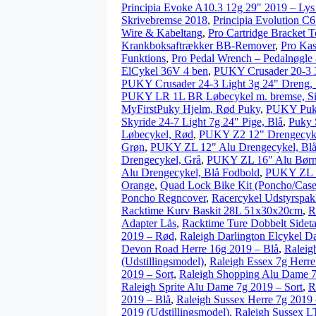
Principia Evoke A10.3 12g 29" 2019 – Lys
Skrivebremse 2018
,
Principia Evolution 
Wire & Kabeltang
,
Pro Cartridge Bracket 
Krankboksaftrækker BB-Remover
,
Pro Kass
Funktions
,
Pro Pedal Wrench – Pedalnøgl
ElCykel 36V 4 ben
,
PUKY Crusader 20-3 
PUKY Crusader 24-3 Light 3g 24" Dreng, 
PUKY LR 1L BR Løbecykel m. bremse, Si
MyFirstPuky Hjelm, Rød Puky
,
PUKY Puky
Skyride 24-7 Light 7g 24" Pige, Blå
,
Puky 
Løbecykel, Rød
,
PUKY Z2 12" Drengecyk
Grøn
,
PUKY ZL 12" Alu Drengecykel, Blå
Drengecykel, Grå
,
PUKY ZL 16" Alu Børn
Alu Drengecykel, Blå Fodbold
,
PUKY ZL 1
Orange
,
Quad Lock Bike Kit (Poncho/Case/
Poncho Regncover
,
Racercykel Udstyrspak
Racktime Kurv Baskit 28L 51x30x20cm
,
R
Adapter Lås
,
Racktime Ture Dobbelt Sidet
2019 – Rød
,
Raleigh Darlington Elcykel D
Devon Road Herre 16g 2019 – Blå
,
Raleig
(Udstillingsmodel)
,
Raleigh Essex 7g Herre
2019 – Sort
,
Raleigh Shopping Alu Dame 7
Raleigh Sprite Alu Dame 7g 2019 – Sort
,
R
2019 – Blå
,
Raleigh Sussex Herre 7g 2019 
2019 (Udstillingsmodel)
,
Raleigh Sussex L