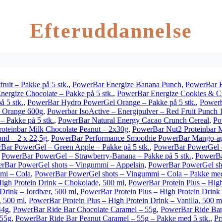
Efteruddannelse
uit – Pakke på 5 stk.
,
PowerBar Energize Banana Punch
,
PowerBar E
ergize Chocolate – Pakke på 5 stk.
,
PowerBar Energize Cookies & 
 5 stk.
,
PowerBar Hydro PowerGel Orange – Pakke på 5 stk.
,
Powerb
– Orange 600g
,
Powerbar IsoActive – Energipulver – Red Fruit Punch 
– Pakke på 5 stk.
,
PowerBar Natural Energy Cacao Crunch Cereal
,
Po
oteinbar Milk Chocolate Peanut – 2x30g
,
PowerBar Nut2 Proteinbar M
nd – 2 x 22,5g
,
PowerBar Performance Smoothie PowerBar Mango-a
Bar PowerGel – Green Apple – Pakke på 5 stk.
,
PowerBar PowerGel –
,
PowerBar PowerGel – Strawberry-Banana – Pakke på 5 stk.
,
PowerBa
rBar PowerGel shots – Vingummi – Appelsin
,
PowerBar PowerGel sh
mi – Cola
,
PowerBar PowerGel shots – Vingummi – Cola – Pakke med
High Protein Drink – Chokolade, 500 ml
,
PowerBar Protein Plus – High
 Drink – Jordbær, 500 ml
,
PowerBar Protein Plus – High Protein Drink 
, 500 ml
,
PowerBar Protein Plus – High Protein Drink – Vanilla, 500 ml
44g
,
PowerBar Ride Bar Chocolate Caramel – 55g
,
PowerBar Ride Bar
 55g
,
PowerBar Ride Bar Peanut Caramel – 55g – Pakke med 5 stk.
,
Pr