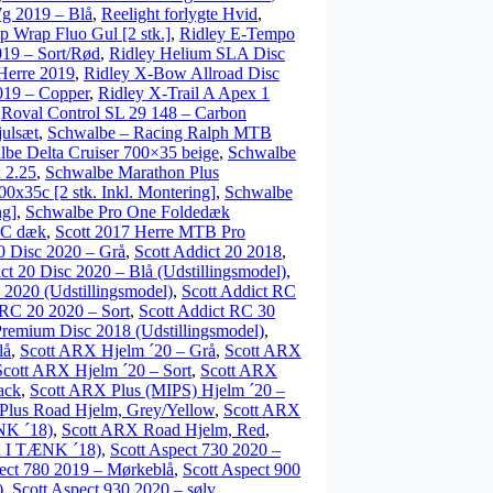
7g 2019 – Blå
,
Reelight forlygte Hvid
,
p Wrap Fluo Gul [2 stk.]
,
Ridley E-Tempo
019 – Sort/Rød
,
Ridley Helium SLA Disc
Herre 2019
,
Ridley X-Bow Allroad Disc
019 – Copper
,
Ridley X-Trail A Apex 1
,
Roval Control SL 29 148 – Carbon
julsæt
,
Schwalbe – Racing Ralph MTB
be Delta Cruiser 700×35 beige
,
Schwalbe
 2.25
,
Schwalbe Marathon Plus
0x35c [2 stk. Inkl. Montering]
,
Schwalbe
ng]
,
Schwalbe Pro One Foldedæk
3C dæk
,
Scott 2017 Herre MTB Pro
10 Disc 2020 – Grå
,
Scott Addict 20 2018
,
ct 20 Disc 2020 – Blå (Udstillingsmodel)
,
 2020 (Udstillingsmodel)
,
Scott Addict RC
 RC 20 2020 – Sort
,
Scott Addict RC 30
Premium Disc 2018 (Udstillingsmodel)
,
lå
,
Scott ARX Hjelm ´20 – Grå
,
Scott ARX
Scott ARX Hjelm ´20 – Sort
,
Scott ARX
ack
,
Scott ARX Plus (MIPS) Hjelm ´20 –
Plus Road Hjelm, Grey/Yellow
,
Scott ARX
NK ´18)
,
Scott ARX Road Hjelm, Red
,
 I TÆNK ´18)
,
Scott Aspect 730 2020 –
ect 780 2019 – Mørkeblå
,
Scott Aspect 900
)
,
Scott Aspect 930 2020 – sølv