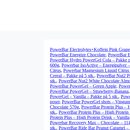
PowerBar Electrolytes+Koffein Pink Grapefr
PowerBar Energize Chocolate
,
PowerBar En
PowerBar Hydro PowerGel Cola – Pakke på
600g
,
Powerbar IsoActive – Energipulver 
Citrus
,
Powerbar Magnesium Liquid Citrus 
Cereal – Pakke på 5 stk.
,
PowerBar Nut2 Pr
stk.
,
PowerBar Nut2 White Chocolate Almo
PowerBar PowerGel – Green Apple
,
Power
PowerBar PowerGel – Strawberry-Banana
PowerGel – Vanilla – Pakke på 5 stk.
,
Powe
poser
,
PowerBar PowerGel shots – Vingum
Chocolate 570g
,
PowerBar Protein Plus – 
stk.
,
PowerBar Protein Plus – High Protein
Protein Plus – High Protein Drink – Vanilla
Powerbar Recovery Max – Chocolate – 11
stk.
,
PowerBar Ride Bar Peanut Caramel –