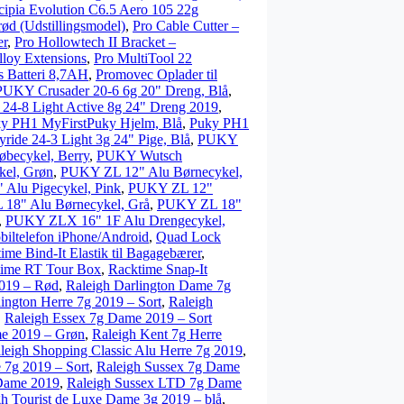
cipia Evolution C6.5 Aero 105 22g
rød (Udstillingsmodel)
,
Pro Cable Cutter –
er
,
Pro Hollowtech II Bracket –
lloy Extensions
,
Pro MultiTool 22
 Batteri 8,7AH
,
Promovec Oplader til
PUKY Crusader 20-6 6g 20" Dreng, Blå
,
24-8 Light Active 8g 24" Dreng 2019
,
y PH1 MyFirstPuky Hjelm, Blå
,
Puky PH1
ide 24-3 Light 3g 24" Pige, Blå
,
PUKY
becykel, Berry
,
PUKY Wutsch
el, Grøn
,
PUKY ZL 12" Alu Børnecykel,
Alu Pigecykel, Pink
,
PUKY ZL 12"
18" Alu Børnecykel, Grå
,
PUKY ZL 18"
,
PUKY ZLX 16" 1F Alu Drengecykel,
biltelefon iPhone/Android
,
Quad Lock
ime Bind-It Elastik til Bagagebærer
,
time RT Tour Box
,
Racktime Snap-It
2019 – Rød
,
Raleigh Darlington Dame 7g
ington Herre 7g 2019 – Sort
,
Raleigh
,
Raleigh Essex 7g Dame 2019 – Sort
me 2019 – Grøn
,
Raleigh Kent 7g Herre
leigh Shopping Classic Alu Herre 7g 2019
,
 7g 2019 – Sort
,
Raleigh Sussex 7g Dame
Dame 2019
,
Raleigh Sussex LTD 7g Dame
gh Tourist de Luxe Dame 3g 2019 – blå
,