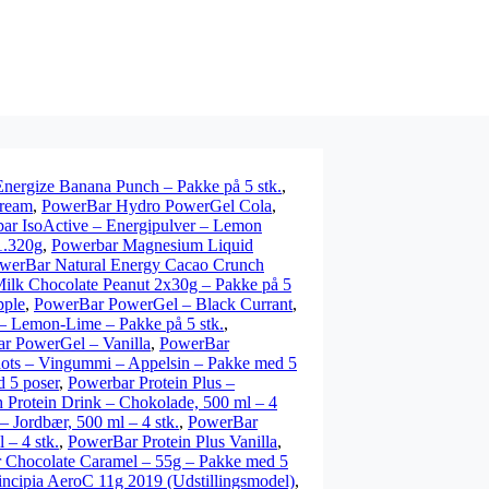
nergize Banana Punch – Pakke på 5 stk.
,
Cream
,
PowerBar Hydro PowerGel Cola
,
ar IsoActive – Energipulver – Lemon
1.320g
,
Powerbar Magnesium Liquid
werBar Natural Energy Cacao Crunch
ilk Chocolate Peanut 2x30g – Pakke på 5
pple
,
PowerBar PowerGel – Black Currant
,
 Lemon-Lime – Pakke på 5 stk.
,
r PowerGel – Vanilla
,
PowerBar
ots – Vingummi – Appelsin – Pakke med 5
 5 poser
,
Powerbar Protein Plus –
 Protein Drink – Chokolade, 500 ml – 4
– Jordbær, 500 ml – 4 stk.
,
PowerBar
 – 4 stk.
,
PowerBar Protein Plus Vanilla
,
 Chocolate Caramel – 55g – Pakke med 5
incipia AeroC 11g 2019 (Udstillingsmodel)
,