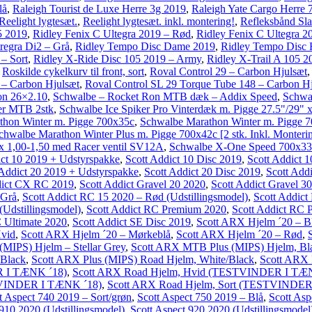
lå
,
Raleigh Tourist de Luxe Herre 3g 2019
,
Raleigh Yate Cargo Herre 
Reelight lygtesæt.
,
Reelight lygtesæt. inkl. montering!
,
Refleksbånd Sla
5 2019
,
Ridley Fenix C Ultegra 2019 – Rød
,
Ridley Fenix C Ultegra 2
regra Di2 – Grå
,
Ridley Tempo Disc Dame 2019
,
Ridley Tempo Disc 
– Sort
,
Ridley X-Ride Disc 105 2019 – Army
,
Ridley X-Trail A 105 2
,
Roskilde cykelkurv til front, sort
,
Roval Control 29 – Carbon Hjulsæt
 – Carbon Hjulsæt
,
Roval Control SL 29 Torque Tube 148 – Carbon H
on 26×2.10
,
Schwalbe – Rocket Ron MTB dæk – Addix Speed
,
Schwal
er MTB 2stk
,
Schwalbe Ice Spiker Pro Vinterdæk m. Pigge 27.5"/29" x
thon Winter m. Pigge 700x35c
,
Schwalbe Marathon Winter m. Pigge 70
chwalbe Marathon Winter Plus m. Pigge 700x42c [2 stk. Inkl. Monteri
x 1,00-1,50 med Racer ventil SV12A
,
Schwalbe X-One Speed 700x3
ict 10 2019 + Udstyrspakke
,
Scott Addict 10 Disc 2019
,
Scott Addict 
 Addict 20 2019 + Udstyrspakke
,
Scott Addict 20 Disc 2019
,
Scott Addi
dict CX RC 2019
,
Scott Addict Gravel 20 2020
,
Scott Addict Gravel 30
 Grå
,
Scott Addict RC 15 2020 – Rød (Udstillingsmodel)
,
Scott Addict
Udstillingsmodel)
,
Scott Addict RC Premium 2020
,
Scott Addict RC 
C Ultimate 2020
,
Scott Addict SE Disc 2019
,
Scott ARX Hjelm ´20 – B
Hvid
,
Scott ARX Hjelm ´20 – Mørkeblå
,
Scott ARX Hjelm ´20 – Rød
,
MIPS) Hjelm – Stellar Grey
,
Scott ARX MTB Plus (MIPS) Hjelm, Bl
 Black
,
Scott ARX Plus (MIPS) Road Hjelm, White/Black
,
Scott ARX 
 I TÆNK ´18)
,
Scott ARX Road Hjelm, Hvid (TESTVINDER I TÆ
TVINDER I TÆNK ´18)
,
Scott ARX Road Hjelm, Sort (TESTVINDER
t Aspect 740 2019 – Sort/grøn
,
Scott Aspect 750 2019 – Blå
,
Scott Asp
 910 2020 (Udstillingsmodel)
,
Scott Aspect 920 2020 (Udstillingsmodel