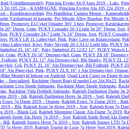
 Rød (Udstillingsmodel)
,
Principia Evoke A6.9 Aura 2019 – Laks
,
Prin
C6.5 Tri 105 22g – KAMPAGNE
,
Principia Evolve Alu 105 22g 2019 – 
Tool – Krankboksværktøj
,
Pro Handlebar Camera Mount – Kamerahold
ette Værktøjssæt til kassette
,
Pro Missile Alloy Basebar
,
Pro Missile A
e 8mm
,
Promovec El-Cykel Oplader 36V 3 ben
,
Promovec Kædeskærms
3g 20" Dreng, Grøn
,
PUKY Crusader 20-3 Light 3g 20" Dreng, Sort
,
Sort
,
PUKY Crusader 24-7 Light 7g 24" Dreng, Sort
,
PUKY Crusader 
lver
,
PUKY LR 1L Løbecykel, Pink
,
Puky Lære og Balancestang
,
Puk
lino Løbecykel, Kiwi
,
Puky Skyride 20-3 ALU Light lilla
,
PUKY Skyr
Støttehjul ZL 16"-18"
,
Puky Støttehjul ZL12/Z2 12"
,
PUKY Wutsch Lø
el, Grøn
,
PUKY Z6 16" Drengecykel, Grøn
,
PUKY Z8 18" Drengecyk
 Fodbold
,
PUKY ZL 12" Alu Drengecykel, Blå Sharky
,
PUKY ZL 12" 
ecykel, Grå
,
PUKY ZL 16" Alu Drengecykel, Blå Fodbold
,
PUKY ZL 
8" Alu Pigecykel, Pink
,
PUKY ZLX 16" 1 Alu Drengecykel, Orange
Bike Mount) til Iphone og Android
,
Quad Lock Cases og Etuier til mo
ke – Specialized
,
Racktime (Insert Bag) til model Lea 24x30x22
,
Rackt
acktime Liva Single Sidetaske
,
Racktime Mare Single Sidetaske
,
Rack
aske
,
Racktime Vida Dobbelt Sidetaske
,
Raleigh Darlington Dame 3g 
ame 2019 – blå
,
Raleigh Darlington Herre 3g 2019 – Sort
,
Raleigh Darl
h Essex 7g Dame 2019 – Orange
,
Raleigh Essex 7g Dame 2019 – Rød
 2019 – Blå
,
Raleigh Kent 3g Herre 2019 – Sort
,
Raleigh Kent 7g Da
g 2019 – Blank Grå
,
Raleigh Shopping Classic Alu Dame 7g 2019
,
Ra
aleigh Sprite Alu Herre 7g 2019 – Sort
,
Raleigh Sprite Bend Alu Dame
– Blå
,
Raleigh Sussex Herre 7g 2019 – Sort
,
Raleigh Sussex LTD 7g 
TD 7g Herre 2019
,
Raleigh Tourist de Luxe 7g Herre Sort 2019
,
Ralei