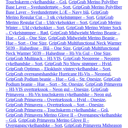
Touchskærm cykelhandske – Grå
,
GripGrab Merino Polyfiber
Base Layer – Svedundertrøje – Sort
,
GripGrab Merino Polyfiber
Base Layer – Svedundertrøje L/Æ – Navy blå
,
GripGrab
Merino Regular Cut – 3 stk cykelstrømper – Sort
,
GripGrab
Merino Regular Cut – Uldcykelsokker – Sort
,
GripGrab Merino
Winter – Uld cykelsokker – Sort
,
GripGrab Merino Winter Sock
– Cykelstrømper – Rød
,
GripGrab Midweight Merino Beanie –
Hue – Grå – One Size
,
GripGrab Midweight Merino Beanie –
Hue – Sort – One Size
,
GripGrab Multifunctional Neck Warmer
5039 – Halsedisse – Blå – One Size
,
GripGrab Multifunctional
Neck Warmer 5039 – Halsedisse – Hi-Vis Gul – One Size
,
GripGrab Multipack – HI-VIS
,
GripGrab Neoprene – Neopren
cykelhandske – Sort
,
GripGrab No Show strømper – Hvid
,
GripGrab Optimus – Eksklusiv vintercykelhandske – Sort
,
GripGrab overgangshandske Hurricane Hi-Vis – Neongul
,
GripGrab Podium beanie – Hue – Grå – Str. Onesize
,
GripGrab
Podium beanie – Hue – Sort – Str. Onesize
,
GripGrab Primavera
– HI-VIS overtrækssok – Neon gul – Onesize
,
GripGrab
Primavera – Hi-Vis touchskærm cykelhandske – Neon gul
,
GripGrab Primavera – Overtrækssok – Hvid – Onesize
,
GripGrab Primavera – Overtrækssok – Sort – Onesize
,
GripGrab Primavera – Touchskærm cykelhandske – Grå
,
GripGrab Primavera Merino Glove II – Overgangscykelhandske
– Grå
,
GripGrab Primavera Merino Glove II –
Overgangscykelhandske – Sort
,
GripGrab Primavera Midseason