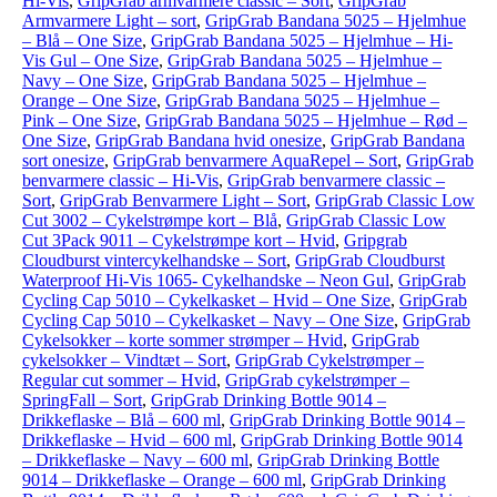
Hi-Vis
,
GripGrab armvarmere classic – Sort
,
GripGrab
Armvarmere Light – sort
,
GripGrab Bandana 5025 – Hjelmhue
– Blå – One Size
,
GripGrab Bandana 5025 – Hjelmhue – Hi-
Vis Gul – One Size
,
GripGrab Bandana 5025 – Hjelmhue –
Navy – One Size
,
GripGrab Bandana 5025 – Hjelmhue –
Orange – One Size
,
GripGrab Bandana 5025 – Hjelmhue –
Pink – One Size
,
GripGrab Bandana 5025 – Hjelmhue – Rød –
One Size
,
GripGrab Bandana hvid onesize
,
GripGrab Bandana
sort onesize
,
GripGrab benvarmere AquaRepel – Sort
,
GripGrab
benvarmere classic – Hi-Vis
,
GripGrab benvarmere classic –
Sort
,
GripGrab Benvarmere Light – Sort
,
GripGrab Classic Low
Cut 3002 – Cykelstrømpe kort – Blå
,
GripGrab Classic Low
Cut 3Pack 9011 – Cykelstrømpe kort – Hvid
,
Gripgrab
Cloudburst vintercykelhandske – Sort
,
GripGrab Cloudburst
Waterproof Hi-Vis 1065- Cykelhandske – Neon Gul
,
GripGrab
Cycling Cap 5010 – Cykelkasket – Hvid – One Size
,
GripGrab
Cycling Cap 5010 – Cykelkasket – Navy – One Size
,
GripGrab
Cykelsokker – korte sommer strømper – Hvid
,
GripGrab
cykelsokker – Vindtæt – Sort
,
GripGrab Cykelstrømper –
Regular cut sommer – Hvid
,
GripGrab cykelstrømper –
SpringFall – Sort
,
GripGrab Drinking Bottle 9014 –
Drikkeflaske – Blå – 600 ml
,
GripGrab Drinking Bottle 9014 –
Drikkeflaske – Hvid – 600 ml
,
GripGrab Drinking Bottle 9014
– Drikkeflaske – Navy – 600 ml
,
GripGrab Drinking Bottle
9014 – Drikkeflaske – Orange – 600 ml
,
GripGrab Drinking