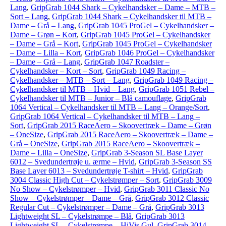
Lang
,
GripGrab 1044 Shark – Cykelhandsker – Dame – MTB –
Sort – Lang
,
GripGrab 1044 Shark – Cykelhandsker til MTB –
Dame – Grå – Lang
,
GripGrab 1045 ProGel – Cykelhandsker –
Dame – Grøn – Kort
,
GripGrab 1045 ProGel – Cykelhandsker
– Dame – Grå – Kort
,
GripGrab 1045 ProGel – Cykelhandsker
– Dame – Lilla – Kort
,
GripGrab 1046 ProGel – Cykelhandsker
– Dame – Grå – Lang
,
GripGrab 1047 Roadster –
Cykelhandsker – Kort – Sort
,
GripGrab 1049 Racing –
Cykelhandsker – MTB – Sort – Lang
,
GripGrab 1049 Racing –
Cykelhandsker til MTB – Hvid – Lang
,
GripGrab 1051 Rebel –
Cykelhandsker til MTB – Junior – Blå camouflage
,
GripGrab
1064 Vertical – Cykelhandsker til MTB – Lang – Orange/Sort
,
GripGrab 1064 Vertical – Cykelhandsker til MTB – Lang –
Sort
,
GripGrab 2015 RaceAero – Skoovertræk – Dame – Grøn
– OneSize
,
GripGrab 2015 RaceAero – Skoovertræk – Dame –
Grå – OneSize
,
GripGrab 2015 RaceAero – Skoovertræk –
Dame – Lilla – OneSize
,
GripGrab 3-Season SL Base Layer
6012 – Svedundertrøje u. ærme – Hvid
,
GripGrab 3-Season SS
Base Layer 6013 – Svedundertrøje T-shirt – Hvid
,
GripGrab
3004 Classic High Cut – Cykelstrømper – Sort
,
GripGrab 3009
No Show – Cykelstrømper – Hvid
,
GripGrab 3011 Classic No
Show – Cykelstrømper – Dame – Grå
,
GripGrab 3012 Classic
Regular Cut – Cykelstrømper – Dame – Grå
,
GripGrab 3013
Lightweight SL – Cykelstrømpe – Blå
,
GripGrab 3013
Lightweight SL – Cykelstrømpe – HiVis Gul
,
GripGrab 3014