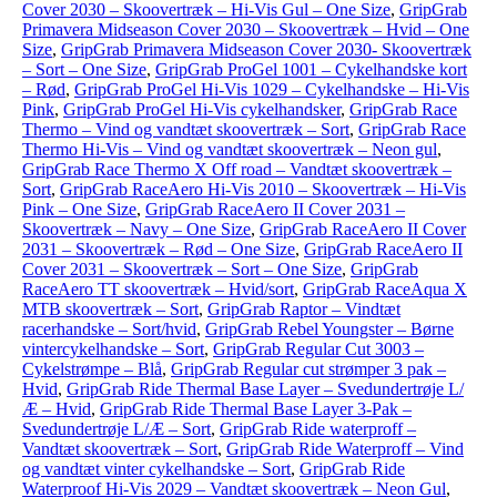
Cover 2030 – Skoovertræk – Hi-Vis Gul – One Size
,
GripGrab
Primavera Midseason Cover 2030 – Skoovertræk – Hvid – One
Size
,
GripGrab Primavera Midseason Cover 2030- Skoovertræk
– Sort – One Size
,
GripGrab ProGel 1001 – Cykelhandske kort
– Rød
,
GripGrab ProGel Hi-Vis 1029 – Cykelhandske – Hi-Vis
Pink
,
GripGrab ProGel Hi-Vis cykelhandsker
,
GripGrab Race
Thermo – Vind og vandtæt skoovertræk – Sort
,
GripGrab Race
Thermo Hi-Vis – Vind og vandtæt skoovertræk – Neon gul
,
GripGrab Race Thermo X Off road – Vandtæt skoovertræk –
Sort
,
GripGrab RaceAero Hi-Vis 2010 – Skoovertræk – Hi-Vis
Pink – One Size
,
GripGrab RaceAero II Cover 2031 –
Skoovertræk – Navy – One Size
,
GripGrab RaceAero II Cover
2031 – Skoovertræk – Rød – One Size
,
GripGrab RaceAero II
Cover 2031 – Skoovertræk – Sort – One Size
,
GripGrab
RaceAero TT skoovertræk – Hvid/sort
,
GripGrab RaceAqua X
MTB skoovertræk – Sort
,
GripGrab Raptor – Vindtæt
racerhandske – Sort/hvid
,
GripGrab Rebel Youngster – Børne
vintercykelhandske – Sort
,
GripGrab Regular Cut 3003 –
Cykelstrømpe – Blå
,
GripGrab Regular cut strømper 3 pak –
Hvid
,
GripGrab Ride Thermal Base Layer – Svedundertrøje L/
Æ – Hvid
,
GripGrab Ride Thermal Base Layer 3-Pak –
Svedundertrøje L/Æ – Sort
,
GripGrab Ride waterproff –
Vandtæt skoovertræk – Sort
,
GripGrab Ride Waterproff – Vind
og vandtæt vinter cykelhandske – Sort
,
GripGrab Ride
Waterproof Hi-Vis 2029 – Vandtæt skoovertræk – Neon Gul
,