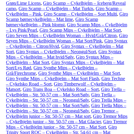
Grøn/Lime Licens
,
Giro Scamp – Cykelhjelm – Iceberg/Reveal
camo
,
Giro Scamp – Cykelhjelm – Mat Turkis
,
Giro Scamp –
Cykelhjelm – Pink
,
Giro Scamp – Cykelhjelm – Sort Multi
,
Giro
Scamp børnecykelhjelm – Mat lime
,
Giro Scamp
børnecykelhjelm – Pink blomst
,
Giro Scamp Mips – Cykelhjelm
– Lys Pink/Pearl
,
Giro Scamp Mips – Cykelhjelm – Mat Sort
,
Giro Seyen Mips – Cykelhjelm Woman – Hvid/Grå/Citron
,
Giro
Seyen Mips – Cykelhjelm Woman – Mat Sort/Pink
,
Giro Syntax
– Cykelhjelm – Citron/Hvid
,
Giro Syntax – Cykelhjelm – Mat
Sort
,
Giro Syntax – Cykelhjelm – Neongul/Sort
,
Giro Syntax
Mips – Cykelhjelm – Mat hvid/Sølv
,
Giro Syntax Mips –
Cykelhjelm – Mat Sort
,
Giro Syntax Mips – Cykelhjelm – Mat
Sort/Lys Rød
,
Giro Synthe Mips – Cykelhjelm –
Grå/Firechrome
,
Giro Synthe Mips – Cykelhjelm – Mat Sort
,
Giro Synthe Mips – Cykelhjelm – Mat Sort Flash
,
Giro Techne
– Cykelsko Road – Sort
,
Giro Timberwolf – Cykelhjelm –
Matsort
,
Giro Trans Boa – Cykelsko Road – Sort
,
Giro Trella –
Cykelhjelm – Str. 50-57 cm – Mat Sort/Sølv
,
Giro Trella –
Cykelhjelm – Str. 50-57 cm – Neongul/Sølv
,
Giro Trella Mips –
Cykelhjelm – Str. 50-57 cm – Mat Sort/Sølv
,
Giro Trella Mips –
Cykelhjelm – Str. 50-57 cm – Neongul/Sølv
,
Giro Tremor –
Cykelhjelm junior – Str. 50-57 cm – Mat sort
,
Giro Tremor Mips
– Cykelhjelm junior – Str. 50-57 cm – Mat Glacier
,
Giro Tremor
Mips – Cykelhjelm junior – Str. 50-57 cm – Mat Sort
,
Giro
Trinity Sport ROC – Cykelhjelm – Str. 54-61 cm – Mat