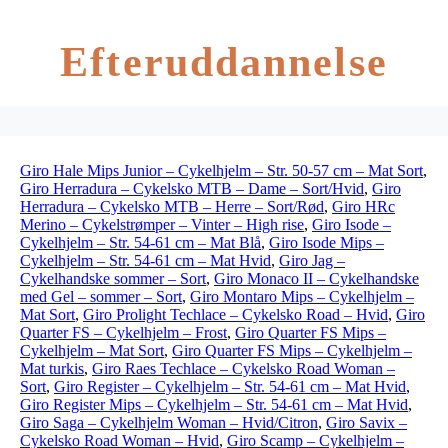
Efteruddannelse
Giro Hale Mips Junior – Cykelhjelm – Str. 50-57 cm – Mat Sort
,
Giro Herradura – Cykelsko MTB – Dame – Sort/Hvid
,
Giro
Herradura – Cykelsko MTB – Herre – Sort/Rød
,
Giro HRc
Merino – Cykelstrømper – Vinter – High rise
,
Giro Isode –
Cykelhjelm – Str. 54-61 cm – Mat Blå
,
Giro Isode Mips –
Cykelhjelm – Str. 54-61 cm – Mat Hvid
,
Giro Jag –
Cykelhandske sommer – Sort
,
Giro Monaco II – Cykelhandske
med Gel – sommer – Sort
,
Giro Montaro Mips – Cykelhjelm –
Mat Sort
,
Giro Prolight Techlace – Cykelsko Road – Hvid
,
Giro
Quarter FS – Cykelhjelm – Frost
,
Giro Quarter FS Mips –
Cykelhjelm – Mat Sort
,
Giro Quarter FS Mips – Cykelhjelm –
Mat turkis
,
Giro Raes Techlace – Cykelsko Road Woman –
Sort
,
Giro Register – Cykelhjelm – Str. 54-61 cm – Mat Hvid
,
Giro Register Mips – Cykelhjelm – Str. 54-61 cm – Mat Hvid
,
Giro Saga – Cykelhjelm Woman – Hvid/Citron
,
Giro Savix –
Cykelsko Road Woman – Hvid
,
Giro Scamp – Cykelhjelm –