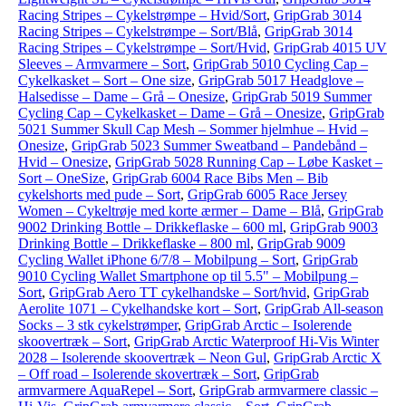
Racing Stripes – Cykelstrømpe – Hvid/Sort
,
GripGrab 3014
Racing Stripes – Cykelstrømpe – Sort/Blå
,
GripGrab 3014
Racing Stripes – Cykelstrømpe – Sort/Hvid
,
GripGrab 4015 UV
Sleeves – Armvarmere – Sort
,
GripGrab 5010 Cycling Cap –
Cykelkasket – Sort – One size
,
GripGrab 5017 Headglove –
Halsedisse – Dame – Grå – Onesize
,
GripGrab 5019 Summer
Cycling Cap – Cykelkasket – Dame – Grå – Onesize
,
GripGrab
5021 Summer Skull Cap Mesh – Sommer hjelmhue – Hvid –
Onesize
,
GripGrab 5023 Summer Sweatband – Pandebånd –
Hvid – Onesize
,
GripGrab 5028 Running Cap – Løbe Kasket –
Sort – OneSize
,
GripGrab 6004 Race Bibs Men – Bib
cykelshorts med pude – Sort
,
GripGrab 6005 Race Jersey
Women – Cykeltrøje med korte ærmer – Dame – Blå
,
GripGrab
9002 Drinking Bottle – Drikkeflaske – 600 ml
,
GripGrab 9003
Drinking Bottle – Drikkeflaske – 800 ml
,
GripGrab 9009
Cycling Wallet iPhone 6/7/8 – Mobilpung – Sort
,
GripGrab
9010 Cycling Wallet Smartphone op til 5.5" – Mobilpung –
Sort
,
GripGrab Aero TT cykelhandske – Sort/hvid
,
GripGrab
Aerolite 1071 – Cykelhandske kort – Sort
,
GripGrab All-season
Socks – 3 stk cykelstrømper
,
GripGrab Arctic – Isolerende
skoovertræk – Sort
,
GripGrab Arctic Waterproof Hi-Vis Winter
2028 – Isolerende skoovertræk – Neon Gul
,
GripGrab Arctic X
– Off road – Isolerende skovertræk – Sort
,
GripGrab
armvarmere AquaRepel – Sort
,
GripGrab armvarmere classic –