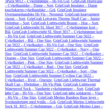
3Pack 9012 – Cykelstrømpe – Hi-Vis Gul
,
GripGrab Hurricane
– Cykelhandske – Dame – Sort
,
GripGrab Insulator – Dame
touchskærm cykelhandske – Grå
,
GripGrab Insulator
Overgangshandske Hi-Vis – Neongul
,
GripGrab knævarmere
classic – Sort
,
GripGrab Letvægts Thermo Skull Cap – Junior
hjelmhue – Sort
,
GripGrab Lightweight Beanie – Hue – Sort
,
GripGrab Lightweight SL Short 3017 – Cykelstrømpe kort –
Blå
,
GripGrab Lightweight SL Short 3017 – Cykelstrømpe kort
– Hi-Vis Gul
,
GripGrab Lightweight Summer Cap 5022 –
Cykelkasket – Blå – One Size
,
GripGrab Lightweight Summer
Cap 5022 – Cykelkasket – Hi-Vis Gul – One Size
,
GripGrab
Lightweight Summer Cap 5022 – Cykelkasket – Navy – One
Size
,
GripGrab Lightweight Summer Cap 5022 – Cykelkasket –
Orange – One Size
,
GripGrab Lightweight Summer Cap 5022 –
Cykelkasket – Pink – One Size
,
GripGrab Lightweight Summer
Cap 5022 – Cykelkasket – Rød – One Size
,
GripGrab
Lightweight Summer Cap 5022 – Cykelkasket – Sort – One
Size
,
GripGrab Lightweight Summer Cycling Cap 5022 –
Cykelkasket – Hvid – Onesize
,
GripGrab Lightweigt Thermal
Skull Cap – Hjelmhue – Hi-Vis Pink
,
GripGrab Lightweigt
Waterproof Sock – Vandtætte cykelstrømper – Sort
,
GripGrab
løbe Cap – Hi-Vis – One Size
,
GripGrab løbe solskærm – Visor
– Hi-Vis – One Size
,
GripGrab Merino Bamboo Base layer –
Svedundertrøje med lynlås – Grå
,
GripGrab Merino Lightweight
Sock SL 3015 – Cykelstrømpe – Grå
,
GripGrab Merino Liner –