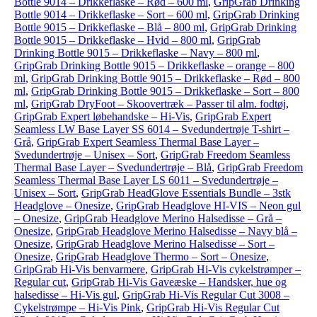
Bottle 9014 – Drikkeflaske – Rød – 600 ml
,
GripGrab Drinking
Bottle 9014 – Drikkeflaske – Sort – 600 ml
,
GripGrab Drinking
Bottle 9015 – Drikkeflaske – Blå – 800 ml
,
GripGrab Drinking
Bottle 9015 – Drikkeflaske – Hvid – 800 ml
,
GripGrab
Drinking Bottle 9015 – Drikkeflaske – Navy – 800 ml
,
GripGrab Drinking Bottle 9015 – Drikkeflaske – orange – 800
ml
,
GripGrab Drinking Bottle 9015 – Drikkeflaske – Rød – 800
ml
,
GripGrab Drinking Bottle 9015 – Drikkeflaske – Sort – 800
ml
,
GripGrab DryFoot – Skoovertræk – Passer til alm. fodtøj
,
GripGrab Expert løbehandske – Hi-Vis
,
GripGrab Expert
Seamless LW Base Layer SS 6014 – Svedundertrøje T-shirt –
Grå
,
GripGrab Expert Seamless Thermal Base Layer –
Svedundertrøje – Unisex – Sort
,
GripGrab Freedom Seamless
Thermal Base Layer – Svedundertrøje – Blå
,
GripGrab Freedom
Seamless Thermal Base Layer LS 6011 – Svedundertrøje –
Unisex – Sort
,
GripGrab HeadGlove Essentials Bundle – 3stk
Headglove – Onesize
,
GripGrab Headglove HI-VIS – Neon gul
– Onesize
,
GripGrab Headglove Merino Halsedisse – Grå –
Onesize
,
GripGrab Headglove Merino Halsedisse – Navy blå –
Onesize
,
GripGrab Headglove Merino Halsedisse – Sort –
Onesize
,
GripGrab Headglove Thermo – Sort – Onesize
,
GripGrab Hi-Vis benvarmere
,
GripGrab Hi-Vis cykelstrømper –
Regular cut
,
GripGrab Hi-Vis Gaveæske – Handsker, hue og
halsedisse – Hi-Vis gul
,
GripGrab Hi-Vis Regular Cut 3008 –
Cykelstrømpe – Hi-Vis Pink
,
GripGrab Hi-Vis Regular Cut