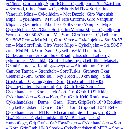
grå/hvid
,
Giro Trinity Sport ROC – Cykelhjelm – Str. 54-61 cm
– Sort/rød
,
Giro Truant – Cykelshorts MTB – Sort
,
Giro
Vanquish Mips – Cykelhjelm – Mat Dazzle
,
Giro Vanquish
Mips – Cykelhjelm – Mat Grå Fire Chrome
,
Giro Vanquish
Mips – Cykelhjelm – Mat Hvid/Sølv
,
Giro Vanquish Mips –
Cykelhjelm – Mat/Glans Sort
,
Giro Vasona Mips – Cykelhjelm
Woman – Str. 50-57 cm – Mat Sort
,
Giro Verce – Cykelhjelm –
Str. 50-57 cm – Mat Mint
,
Giro Verce – Cykelhjelm – Str. 50-57
cm – Mat Sort/Pink
,
Giro Verce Mips – Cykelhjelm – Str. 50-57
cm – Mat Mint
,
Giro Xar – Cykelbluse MTB – Sort
,
Glideskinne under krankboks Road
,
Glissado – Løbe- og
cykelbrille – Metalblå.
,
Gobi – Løbe- og cykelbrille – Matsølv
,
Grand Canyin – Redningssovepose – Aluminium
,
Grand
Canyon Tampa – Strandtelt – Sort/Turkis
,
Grangers Gear
Cleaner 275ml
,
Grind rail – My Hood 180 cm lang – Stål
,
GripGrab – Cyclinggaiter – Sort
,
GripGrab – HI-VIS
CyclingGaiter – Neon Gul
,
GripGrab 1034 Aero TT –
Cykelhandske – Kort – Hvid/sort
,
GripGrab 1037 Ride –
Cykelhandsker – Sort – Kort
,
GripGrab 1040 Rouleur –
Cykelhandsker – Dame – Grøn – Kort
,
GripGrab 1040 Rouleur
– Cykelhandsker – Dame – Grå – Kort
,
GripGrab 1041 Rebel –
Cykelhandsker til MTB – Blå camouflage – Lang
,
GripGrab
1041 Rebel – Cykelhandsker til MTB – Lang – Grå
camouflage
,
GripGrab 1042 EasyRider – Cykelhandsker – Sort
– Kort
,
GripGrab 1043 Shark – Cykelhandsker til MTB – Sort –