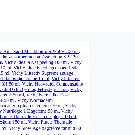
il Anti-Sand Mist til børn SPF50+ 200 ml
,
 Ultra-absorberende gelé-sollotion SPF 30
ml
,
Vichy Idealia Nat-peeling 100 ml
,
Vichy
 10 ml
,
Vichy liftactiv collagen spec 1 stk
,
15 ml
,
Vichy Liftactiv Supreme antiage
 liftactiv øjencreme 15 ml
,
Vichy liftactive
 48H 50 ml
,
Vichy Neovadiol Compensating
adiol GF Øjen- og læbepleje 15 ml
,
Vichy
 creme 50 ml
,
Vichy Neovadiol Rose
e 50 ml
,
Vichy Normaderm
ormaderm phyto.dagcreme 50 ml
,
Vichy
y Nutrilogie 1 Dagcreme 50 ml
,
Vichy
Purete Thermale 3-i-1 rensepleje 100 ml
,
eskum 150 ml
,
Vichy Purete Thermale
 ml
,
Vichy Slow Ãge dagcreme tør hud 60