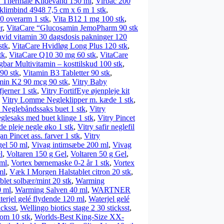
 Thermale Kildevand 150 ml
,
Virbac 200
mbind 4948 7,5 cm x 6 m 1 stk
,
0 overarm 1 stk
,
Vita B12 1 mg 100 stk
,
r
,
VitaCare “Glucosamin JemoPharm 90 stk
vid vitamin 30 dagsdosis pakninger 120
stk
,
VitaCare Hvidløg Long Plus 120 stk
,
tk
,
VitaCare Q10 30 mg 60 stk
,
VitaCare
bar Multivitamin – kosttilskud 100 stk
,
90 stk
,
Vitamin B3 Tabletter 90 stk
,
min K2 90 mcg 90 stk
,
Vitry Baby
fjerner 1 stk
,
Vitry FortifEye øjenpleje kit
,
Vitry Lomme Negleklipper m. kæde 1 stk
,
y Neglebåndssaks buet 1 stk
,
Vitry
glesaks med buet klinge 1 stk
,
Vitry Pincet
de pleje negle øko 1 stk
,
Vitry safir neglefil
an Pincet ass. farver 1 stk
,
Vitry
gel 50 ml
,
Vivag intimsæbe 200 ml
,
Vivag
l
,
Voltaren 150 g Gel
,
Voltaren 50 g Gel
,
 ml
,
Vortex børnemaske 0-2 år 1 stk
,
Vortex
ml
,
Væk I Morgen Halstablet citron 20 stk
,
let solbær/mint 20 stk
,
Warming
0 ml
,
Warming Salven 40 ml
,
WARTNER
erjel gelé flydende 120 ml
,
Waterjel gelé
icksst
,
Wellingo biotics stage 2 30 sticksst
,
om 10 stk
,
Worlds-Best King-Size XX-