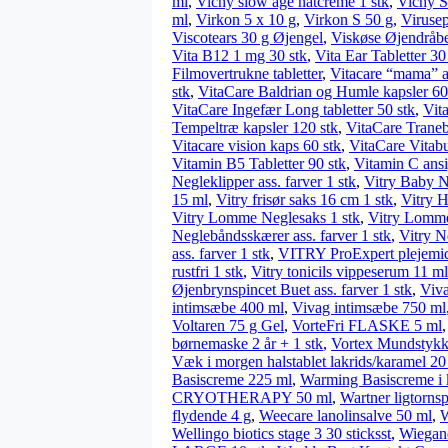
ml
,
Vichy slow age natcreme 1 stk
,
Vichy S
ml
,
Virkon 5 x 10 g
,
Virkon S 50 g
,
Viruse
Viscotears 30 g Øjengel
,
Viskøse Øjendråb
Vita B12 1 mg 30 stk
,
Vita Ear Tabletter 30
Filmovertrukne tabletter
,
Vitacare “mama” a
stk
,
VitaCare Baldrian og Humle kapsler 60
VitaCare Ingefær Long tabletter 50 stk
,
Vit
Tempeltræ kapsler 120 stk
,
VitaCare Traneb
Vitacare vision kaps 60 stk
,
VitaCare Vitabu
Vitamin B5 Tabletter 90 stk
,
Vitamin C ansig
Negleklipper ass. farver 1 stk
,
Vitry Baby Ne
15 ml
,
Vitry frisør saks 16 cm 1 stk
,
Vitry H
Vitry Lomme Neglesaks 1 stk
,
Vitry Lomme-
Neglebåndsskærer ass. farver 1 stk
,
Vitry N
ass. farver 1 stk
,
VITRY ProExpert pleje­mi
rustfri 1 stk
,
Vitry tonicils vippeserum 11 ml
Øjenbrynspincet Buet ass. farver 1 stk
,
Viva
intimsæbe 400 ml
,
Vivag intimsæbe 750 ml
Voltaren 75 g Gel
,
VorteFri FLASKE 5 ml
børnemaske 2 år + 1 stk
,
Vortex Mundstykke
Væk i morgen halstablet lakrids/karamel 20
Basiscreme 225 ml
,
Warming Basiscreme i 
CRYOTHERAPY 50 ml
,
Wartner ligtorns
flydende 4 g
,
Weecare lanolinsalve 50 ml
,
W
Wellingo biotics stage 3 30 sticksst
,
Wiegan