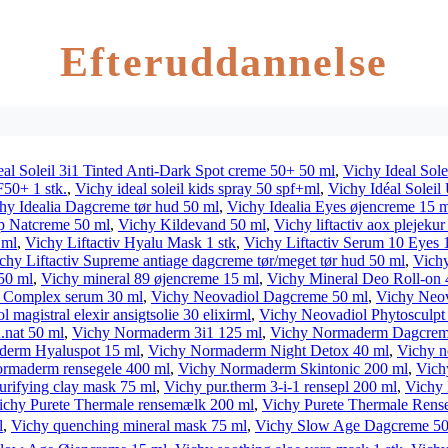
Efteruddannelse
eal Soleil 3i1 Tinted Anti-Dark Spot creme 50+ 50 ml
,
Vichy Ideal Sole
0+ 1 stk.
,
Vichy ideal soleil kids spray 50 spf+ml
,
Vichy Idéal Soleil
hy Idealia Dagcreme tør hud 50 ml
,
Vichy Idealia Eyes øjencreme 15 
ep Natcreme 50 ml
,
Vichy Kildevand 50 ml
,
Vichy liftactiv aox plejekur
 ml
,
Vichy Liftactiv Hyalu Mask 1 stk
,
Vichy Liftactiv Serum 10 Eyes 
chy Liftactiv Supreme antiage dagcreme tør/meget tør hud 50 ml
,
Vichy
50 ml
,
Vichy mineral 89 øjencreme 15 ml
,
Vichy Mineral Deo Roll-on
 Complex serum 30 ml
,
Vichy Neovadiol Dagcreme 50 ml
,
Vichy Neov
 magistral elexir ansigtsolie 30 elixirml
,
Vichy Neovadiol Phytosculpt
.nat 50 ml
,
Vichy Normaderm 3i1 125 ml
,
Vichy Normaderm Dagcrem
derm Hyaluspot 15 ml
,
Vichy Normaderm Night Detox 40 ml
,
Vichy n
ormaderm rensegele 400 ml
,
Vichy Normaderm Skintonic 200 ml
,
Vich
urifying clay mask 75 ml
,
Vichy pur.therm 3-i-1 rensepl 200 ml
,
Vichy 
ichy Purete Thermale rensemælk 200 ml
,
Vichy Purete Thermale Rens
l
,
Vichy quenching mineral mask 75 ml
,
Vichy Slow Age Dagcreme 50