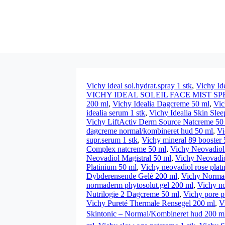
Vichy ideal sol.hydrat.spray 1 stk
,
Vichy Id
VICHY IDEAL SOLEIL FACE MIST SPF5
200 ml
,
Vichy Idealia Dagcreme 50 ml
,
Vic
idealia serum 1 stk
,
Vichy Idealia Skin Sle
Vichy LiftActiv Derm Source Natcreme 50
dagcreme normal/kombineret hud 50 ml
,
Vi
supr.serum 1 stk
,
Vichy mineral 89 booster 
Complex natcreme 50 ml
,
Vichy Neovadiol
Neovadiol Magistral 50 ml
,
Vichy Neovadiol
Platinium 50 ml
,
Vichy neovadiol rose platn
Dybderensende Gelé 200 ml
,
Vichy Norma
normaderm phytosolut.gel 200 ml
,
Vichy n
Nutrilogie 2 Dagcreme 50 ml
,
Vichy pore p
Vichy Pureté Thermale Rensegel 200 ml
,
V
Skintonic – Normal/Kombineret hud 200 m