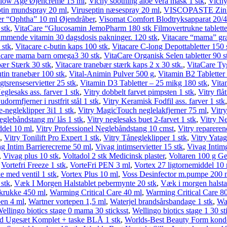
low Age Øjencreme 15 ml
,
Vichy soothing aloe vera mask 1 stk
,
Vichy
ptin mundspray 20 ml
,
Viruseptin næsespray 20 ml
,
VISCOPASTE Zinkli
er “Ophtha” 10 ml Øjendråber
,
Visomat Comfort Blodtryksapparat 20/4
 stk
,
VitaCare “Glucosamin JemoPharm 180 stk Filmovertrukne tablette
mmende vitamin 30 dagsdosis pakninger. 120 stk
,
Vitacare “mama” gra
 stk
,
Vitacare c-butin kaps 100 stk
,
Vitacare C-long Depottabletter 150 
acare mama barn omega3 30 stk
,
VitaCare Organisk Selen tabletter 90 s
ær Stærk 30 stk
,
Vitacare tranebær stærk kaps 2 x 30 stk.
,
VitaCare Tyg
tin tranebær 100 stk
,
Vital-Animin Pulver 500 g
,
Vitamin B2 Tabletter 
tsrense­servietter 25 stk
,
Vitamin D3 Tabletter – 25 mikg 180 stk
,
Vita
glesaks ass. farver 1 stk
,
Vitry dobbelt farvet pimpsten 1 stk
,
Vitry flåt
udormfjerner i rustfrit stål 1 stk
,
Vitry Keramisk Fodfil ass. farver 1 stk
negleklipper 3i1 1 stk
,
Vitry MagicTouch neglelakfjerner 75 ml
,
Vitr
eglebåndstang m/ lås 1 stk
,
Vitry neglesaks buet 2-farvet 1 stk
,
Vitry Ne
ddel 10 ml
,
Vitry Professionel Neglebåndstang 10 cmst
,
Vitry repareren
,
Vitry Tonilift Pro Expert 1 stk
,
Vitry Tånegleklipper 1 stk
,
Vitry Yatag
g Intim Barrierecreme 50 ml
,
Vivag intim­servietter 15 stk
,
Vivag Intim
,
Vivag plus 10 stk
,
Voltadol 2 stk Medicinsk plaster
,
Voltaren 100 g Ge
,
Vortefri Freeze 1 stk
,
VorteFri PEN 3 ml
,
Vortex 27 ligtorne­middel 10
 med ventil 1 stk
,
Vortex Plus 10 ml
,
Voss Desinfector m.pumpe 200 
 stk
,
Væk I Morgen Halstablet pebermynte 20 stk
,
Væk i morgen halstab
krukke 450 ml
,
Warming Critical Care 40 ml
,
Warming Critical Care 8
pen 4 ml
,
Wartner vortepen 1,5 ml
,
Waterjel brandsårsbandage 1 stk
,
Wat
ellingo biotics stage 0 mama 30 sticksst
,
Wellingo biotics stage 1 30 st
d Ugesæt Komplet + taske BLÅ 1 stk
,
Worlds-Best Beauty Form kond