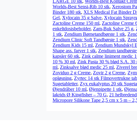
LARGE 10 stk
,
Worlds-Best Kontakt Crem
Worlds-Best Sensi-Rib 10 stk
,
Xerostom Pas
Binder 180 stk
,
XLS Medical Fat Binder Dir
Gel
,
Xylocain 35 g Salve
,
Xylocain Sprayr
Zactoline Creme 150 ml
,
Zactoline Creme 
enkeltdosisbeholder
,
Zam-Buk Salve 25 g
,
1 stk
,
Zendium Børnetandbørste 1 stk
,
Zend
Zendium Clinic Soft Tandbørste 1 stk
,
Zend
Zendium Kids 15 ml
,
Zendium Mundskyl Em
Shape ass. farver 1 stk
,
Zendium tandbørste
kapsler 60 stk
,
Zink calme liniment medic 
10 % 30 ml
,
Zink Pasta 30 % blød S.A. 30
ml
,
Zinksalve blød medic 25 ml
,
Ziverel br
Zoviduo 2 g Creme
,
Zovir 2 g Creme
,
Zymb
opløsning
,
Zyrtec 14 stk Filmovertrukne tabl
Sugetabletter
,
Zyx eukalyptus 20 stk Sugetab
Øjendråber 10 ml
,
Øjenpipette 1 stk
,
Øjensa
lakrids Ø Kingfisher – 70 G
,
21 helbredend
Micropore Silikone Tape 2,5 cm x 5 m – 2,