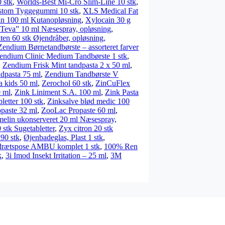
 stk
,
Worlds-Best Mi-Cro Slim-Line 10 stk
,
stom Tyggegummi 10 stk
,
XLS Medical Fat
in 100 ml Kutanopløsning
,
Xylocain 30 g
Teva” 10 ml Næsespray, opløsning
,
ten 60 stk Øjendråber, opløsning,
Zendium Børnetandbørste – assorteret farver
endium Clinic Medium Tandbørste 1 stk
,
,
Zendium Frisk Mint tandpasta 2 x 50 ml
,
ndpasta 75 ml
,
Zendium Tandbørste V
a kids 50 ml
,
Zerochol 60 stk
,
ZinCuFlex
0 ml
,
Zink Liniment S.A. 100 ml
,
Zink Pasta
letter 100 stk
,
Zinksalve blød medic 100
paste 32 ml
,
ZooLac Propaste 60 ml
,
elin ukonserveret 20 ml Næsespray,
stk Sugetabletter
,
Zyx citron 20 stk
90 stk
,
Øjenbadeglas, Plast 1 stk
,
rætspose AMBU komplet 1 stk
,
100% Ren
k
,
3i Imod Insekt Irritation – 25 ml
,
3M