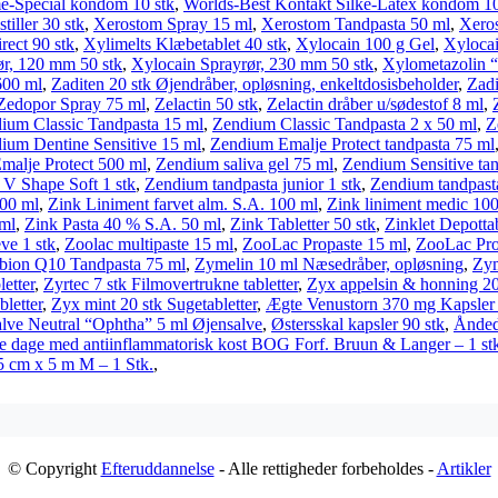
e-Special kondom 10 stk
,
Worlds-Best Kontakt Silke-Latex kondom 10
tiller 30 stk
,
Xerostom Spray 15 ml
,
Xerostom Tandpasta 50 ml
,
Xero
ect 90 stk
,
Xylimelts Klæbetablet 40 stk
,
Xylocain 100 g Gel
,
Xyloca
ør, 120 mm 50 stk
,
Xylocain Sprayrør, 230 mm 50 stk
,
Xylometazolin “
600 ml
,
Zaditen 20 stk Øjendråber, opløsning, enkeltdosisbeholder
,
Zadi
Zedopor Spray 75 ml
,
Zelactin 50 stk
,
Zelactin dråber u/sødestof 8 ml
,
ium Classic Tandpasta 15 ml
,
Zendium Classic Tandpasta 2 x 50 ml
,
Z
ium Dentine Sensitive 15 ml
,
Zendium Emalje Protect tandpasta 75 ml
alje Protect 500 ml
,
Zendium saliva gel 75 ml
,
Zendium Sensitive ta
 V Shape Soft 1 stk
,
Zendium tandpasta junior 1 stk
,
Zendium tandpast
100 ml
,
Zink Liniment farvet alm. S.A. 100 ml
,
Zink liniment medic 10
 ml
,
Zink Pasta 40 % S.A. 50 ml
,
Zink Tabletter 50 stk
,
Zinklet Depottab
eve 1 stk
,
Zoolac multipaste 15 ml
,
ZooLac Propaste 15 ml
,
ZooLac Pro
ion Q10 Tandpasta 75 ml
,
Zymelin 10 ml Næsedråber, opløsning
,
Zym
etter
,
Zyrtec 7 stk Filmovertrukne tabletter
,
Zyx appelsin & honning 20 
letter
,
Zyx mint 20 stk Sugetabletter
,
Ægte Venustorn 370 mg Kapsler 
lve Neutral “Ophtha” 5 ml Øjensalve
,
Østersskal kapsler 90 stk
,
Ånded
e dage med antiinflammatorisk kost BOG Forf. Bruun & Langer – 1 st
5 cm x 5 m M – 1 Stk.
,
© Copyright
Efteruddannelse
- Alle rettigheder forbeholdes -
Artikler