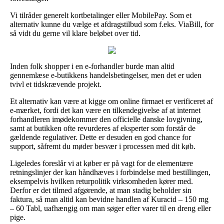
Vi tilråder generelt kortbetalinger eller MobilePay. Som et
alternativ kunne du vælge et afdragstilbud som f.eks. ViaBill, for
så vidt du gerne vil klare beløbet over tid.
Inden folk shopper i en e-forhandler burde man altid
gennemlæse e-butikkens handelsbetingelser, men det er uden
tvivl et tidskrævende projekt.
Et alternativ kan være at kigge om online firmaet er verificeret af
e-mærket, fordi det kan være en tilkendegivelse af at internet
forhandleren imødekommer den officielle danske lovgivning,
samt at butikken ofte revurderes af eksperter som forstår de
gældende regulativer. Dette er desuden en god chance for
support, såfremt du møder besvær i processen med dit køb.
Ligeledes foreslår vi at køber er på vagt for de elementære
retningslinjer der kan håndhæves i forbindelse med bestillingen,
eksempelvis hvilken returpolitik virksomheden kører med.
Derfor er det tilmed afgørende, at man stadig beholder sin
faktura, så man altid kan bevidne handlen af Kuracid – 150 mg
– 60 Tabl, uafhængig om man søger efter varer til en dreng eller
pige.