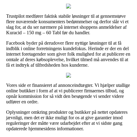
Trustpilot medfører faktisk stabile løsninger til at gennemstøve
flere nuværende konsumenters bedømmelser og derfor slår vi et
slag for, at du ser nærmere på internet shoppens anmeldelser af
Kuracid – 150 mg – 60 Tabl før du handler.
Facebook byder på derudover flere nyttige løsninger til at få
indblik i online forretningens kundefokus. Herinde er der en del
internet foretagender som giver folk mulighed for at publicere en
omtale af deres købsoplevelse, hvilket tilmed må anvendes til at
få et indtryk af tilfredsheden hos kunderne.
Vores side er finansieret af annonceindtægter. Vi hjælper utallige
online butikker i form af at vi publicerer firmaernes tilbud, og
opnår kommission for så vidt den besøgende vi sender videre
udfører en ordre.
Oplysninger omkring produkter og butikker på nettet opdateres
jævnligt, men det er ikke muligt for os at give garantier imod
reguleringer der måtte være udarbejdet efter at vi sidste gang
opdaterede hjemmesidens informationer.