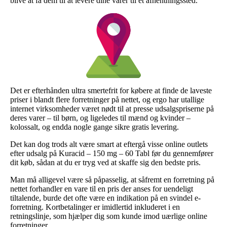
blive at få dem til at levere dine varer til et afhentningssted.
Det er efterhånden ultra smertefrit for købere at finde de laveste
priser i blandt flere forretninger på nettet, og ergo har utallige
internet virksomheder været nødt til at presse udsalgspriserne på
deres varer – til børn, og ligeledes til mænd og kvinder –
kolossalt, og endda nogle gange sikre gratis levering.
Det kan dog trods alt være smart at eftergå visse online outlets
efter udsalg på Kuracid – 150 mg – 60 Tabl før du gennemfører
dit køb, sådan at du er tryg ved at skaffe sig den bedste pris.
Man må alligevel være så påpasselig, at såfremt en forretning på
nettet forhandler en vare til en pris der anses for uendeligt
tiltalende, burde det ofte være en indikation på en svindel e-
forretning. Kortbetalinger er imidlertid inkluderet i en
retningslinje, som hjælper dig som kunde imod uærlige online
forretninger.