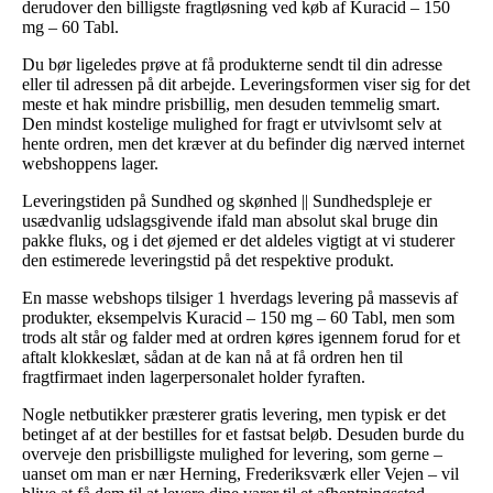
derudover den billigste fragtløsning ved køb af Kuracid – 150
mg – 60 Tabl.
Du bør ligeledes prøve at få produkterne sendt til din adresse
eller til adressen på dit arbejde. Leveringsformen viser sig for det
meste et hak mindre prisbillig, men desuden temmelig smart.
Den mindst kostelige mulighed for fragt er utvivlsomt selv at
hente ordren, men det kræver at du befinder dig nærved internet
webshoppens lager.
Leveringstiden på Sundhed og skønhed || Sundhedspleje er
usædvanlig udslagsgivende ifald man absolut skal bruge din
pakke fluks, og i det øjemed er det aldeles vigtigt at vi studerer
den estimerede leveringstid på det respektive produkt.
En masse webshops tilsiger 1 hverdags levering på massevis af
produkter, eksempelvis Kuracid – 150 mg – 60 Tabl, men som
trods alt står og falder med at ordren køres igennem forud for et
aftalt klokkeslæt, sådan at de kan nå at få ordren hen til
fragtfirmaet inden lagerpersonalet holder fyraften.
Nogle netbutikker præsterer gratis levering, men typisk er det
betinget af at der bestilles for et fastsat beløb. Desuden burde du
overveje den prisbilligste mulighed for levering, som gerne –
uanset om man er nær Herning, Frederiksværk eller Vejen – vil