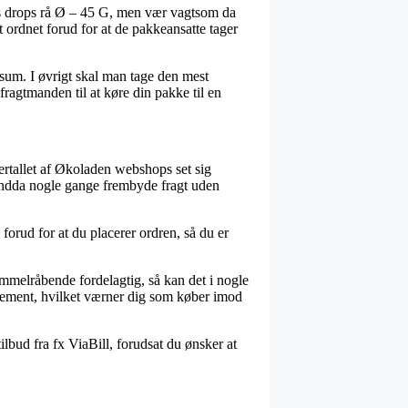
ds drops rå Ø – 45 G, men vær vagtsom da
t ordnet forud for at de pakkeansatte tager
at sum. I øvrigt skal man tage den mest
fragtmanden til at køre din pakke til en
flertallet af Økoladen webshops set sig
g endda nogle gange frembyde fragt uden
forud for at du placerer ordren, så du er
immelråbende fordelagtig, så kan det i nogle
glement, hvilket værner dig som køber imod
ilbud fra fx ViaBill, forudsat du ønsker at