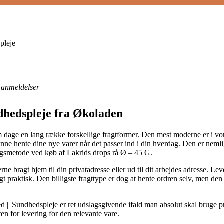
pleje
anmeldelser
dhedspleje fra Økoladen
m dage en lang række forskellige fragtformer. Den mest moderne er i vor
 kunne hente dine nye varer når det passer ind i din hverdag. Den er ne
ingsmetode ved køb af Lakrids drops rå Ø – 45 G.
e bragt hjem til din privatadresse eller ud til dit arbejdes adresse. Le
t praktisk. Den billigste fragttype er dog at hente ordren selv, men de
|| Sundhedspleje er ret udslagsgivende ifald man absolut skal bruge pr
en for levering for den relevante vare.