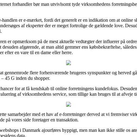
nternet forhandler bør man utvivlsomt tyde virksomhedens forretningsbet
 e-handlen er e-mærket, fordi det generelt er en indikation om at online
 undersøges af eksperter der er meget fortrolige de gældende love. Desude
.
beren er opmærksom på de mest aktuelle vedtægter der influerer på ordr
t desuden afgørende, at man altid gemmer ens købsbekræftelse, således
 efter en vare til en dame eller herre.
il at gennemrode flere forhenværende brugeres synspunkter og herved går
Ø – 45 G inden du shopper.
chancer for at få kendskab til online forretningens kundefokus. Desuden
luering af virksomhedens service, som tillige kan bruges til at afveje ti
tætte samarbejder med et hav af e-forretninger derved at vi fremviser vi
de på vores side foretager en transaktion.
ebshops i Danmark ajourføres hyppigt, men man kan ikke stille os ansva
mesidens data.