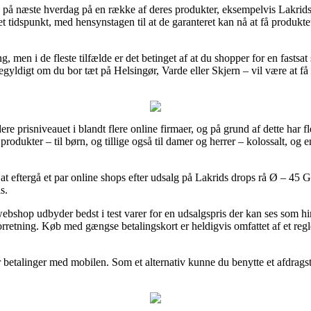
ng på næste hverdag på en række af deres produkter, eksempelvis Lakri
et tidspunkt, med hensynstagen til at de garanteret kan nå at få produkte
ing, men i de fleste tilfælde er det betinget af at du shopper for en fasts
egyldigt om du bor tæt på Helsingør, Varde eller Skjern – vil være at få 
rdere prisniveauet i blandt flere online firmaer, og på grund af dette har 
produkter – til børn, og tillige også til damer og herrer – kolossalt, o
at eftergå et par online shops efter udsalg på Lakrids drops rå Ø – 45 G 
s.
webshop udbyder bedst i test varer for en udsalgspris der kan ses som h
forretning. Køb med gængse betalingskort er heldigvis omfattet af et re
er betalinger med mobilen. Som et alternativ kunne du benytte et afdragst