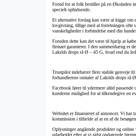
Forud for at folk bestiller på en Økoladen i
specielt ophidsende.
Et alternativt forslag kan være at kigge om
lovgivning, tillige med at forretningen ofte
vanskeligheder i forbindelse med din handel
Foruden dette kan det være til hjælp at kø
firmaet garanterer. I den sammenhæng er de
Lakrids drops rå Ø – 45 G, hvad end du leder
Trustpilot indebærer flere stabile genveje t
forhandlerens omtaler af Lakrids drops rå 
Facebook fører til ydermere altid passende 
kunderne mulighed for at tilkendegive en eva
Websitet er finansieret af annoncer. Vi har 
kommission i tilfælde af at en af de besøgen
Oplysninger angående produkter og online w
udarbejdet efter at vi sidst opdaterede hjem