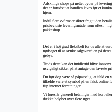
Adskillige shops på nettet byder på leveri
det er forudsat at handlen laves før et konkr
hjem.
Indtil flere e-firmaer sikrer fragt uden betal
prisbevidste leveringsmåde, som oftest – lig
pakkeshop.
Det er i høj grad fleksibelt for os alle at vu
nødsaget til at sænke salgsværdien på deres 
gebyr.
Trods dette kan det imidlertid blive lønsomt 
usvigeligt sikker på at antage den laveste pri
Du bør dog være så påpasselig, at ifald en 
tilfælde være et symbol på en falsk online 
fup internet forretninger.
Vi foreslår generelt betalinger med kort ell
dække beløbet over flere uger.