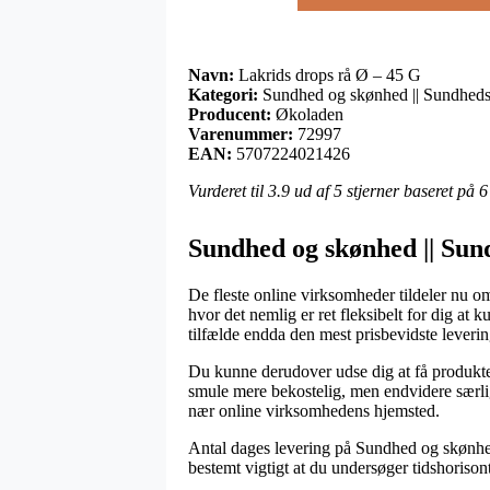
Navn:
Lakrids drops rå Ø – 45 G
Kategori:
Sundhed og skønhed || Sundheds
Producent:
Økoladen
Varenummer:
72997
EAN:
5707224021426
Vurderet til
3.9
ud af 5 stjerner baseret på
6
Sundhed og skønhed || Sun
De fleste online virksomheder tildeler nu o
hvor det nemlig er ret fleksibelt for dig at
tilfælde endda den mest prisbevidste lever
Du kunne derudover udse dig at få produktern
smule mere bekostelig, men endvidere særlig
nær online virksomhedens hjemsted.
Antal dages levering på Sundhed og skønhed 
bestemt vigtigt at du undersøger tidshorisont