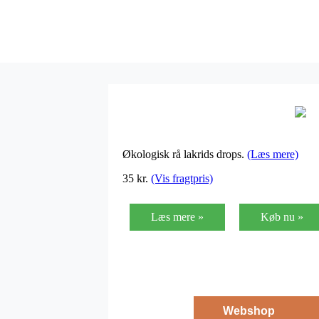
Økologisk rå lakrids drops.
(Læs mere)
35
kr.
(Vis fragtpris)
Læs mere »
Køb nu »
Webshop