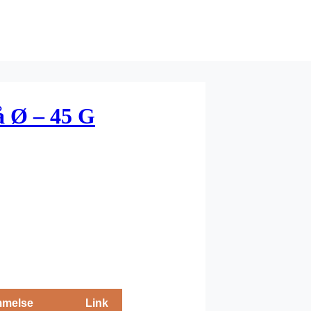
å Ø – 45 G
melse
Link