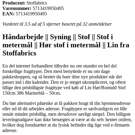
Producent:
Stoffabrics
Varenummer:
5713419950495
EAN:
5713419950495
Vurderet til
3.5
ud af 5 stjerner baseret på
32
anmeldelser
Håndarbejde || Syning || Stof || Stof i
metermål || Hør stof i metermål || Lin fra
Stoffabrics
En del internet forhandlere tilbyder nu om stunder en hel del
forskellige fragttyper. Den mest benyttede er nu om dage
pakkeshoppen, og så henter du bare dine nye produkter når det
passer ind i din kalender. Den er jo meget ukompliceret, og oftest
tillige den prisbilligste fragttype ved køb af Lin Hør/Bomuld Stof
150cm 386 Marineblå – 50cm.
Du bør alternativt påtænke at få pakken bragt til din hjemmeadresse
eller ud til dit arbejdes adresse. Fragttypen er sædvanligvis en lille
smule mindre prisbillig, men derudover særligt simpel. Den billigste
leveringsudgave kan ikke benægtes at være at du selv henter ordren,
hvilket dog forudsætter at du fysisk befinder dig lige ved e-firmaets
adresse.