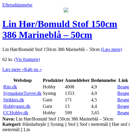
Efteruddannelse
Lin Hør/Bomuld Stof 150cm
386 Marineblå – 50cm
Lin Hør/Bomuld Stof 150cm 386 Marineblå – 50cm
(Læs mere)
62
kr.
(Vis fragtpris)
Læs mere »
Køb nu »
Webshop
Produkter
Anmeldelser
Bedømmelse
Link
Rito.dk
Hobby
4008
4,9
Besøg
SymaskineTorvet.dk
Syning
1353
4,9
Besøg
Strikkes.dk
Garn
171
4,5
Besøg
Hobbygarn.dk
Garn
13
4,4
Besøg
CCHobby.dk
Hobby
599
3,65
Besøg
Navn:
Lin Hør/Bomuld Stof 150cm 386 Marineblå – 50cm
Kategori:
Håndarbejde || Syning || Stof || Stof i metermål || Hør stof i
metermål || Lin