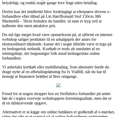
betydeligt, og endda nogle gange love fragt uden betaling.
Derfor kan det imidlertid blive fordelagtigt at efterprøve diverse e-
forhandlere efter tilbud på Lin Hør/Bomuld Stof 150cm 386
Marineblå – 50cm forinden du handler, så man er tryg ved at
indhente den mest attraktive pris.
Du må lige meget hvad være opmærksom på, at såfremt en internet
webshop sælger produkter til en udsalgspris der anses for
ekstraordinært tiltalende, kunne det i nogle tilfælde være et tegn på
en bedragerisk netbutik. Kortkøb er trods alt omsluttet af en
retningslinje, der begunstiger folk imod bedrageriske online
forhandlere.
Vi anbefaler kortkøb eller mobilbetaling. Som alternativ burde du
drage nytte af en afbetalingsløsning fra fx ViaBill, når du har til
hensigt at finansiere beløbet af flere omgange.
Forud for at nogen shopper hos en Stoffabrics forhandler på nettet
bør de i reglen overveje webshoppens forretningsaftale, men det er
tit en tidskrævende opgave.
Alternativet er at kigge om online butikken er godkendt af e-mærket,
siden det ofte er et sympol på at online forhandleren understøtter