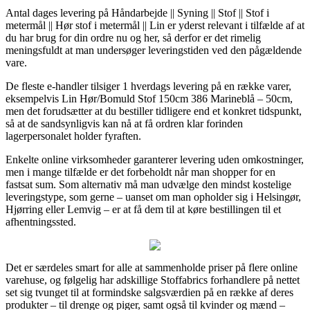
Antal dages levering på Håndarbejde || Syning || Stof || Stof i
metermål || Hør stof i metermål || Lin er yderst relevant i tilfælde af at
du har brug for din ordre nu og her, så derfor er det rimelig
meningsfuldt at man undersøger leveringstiden ved den pågældende
vare.
De fleste e-handler tilsiger 1 hverdags levering på en række varer,
eksempelvis Lin Hør/Bomuld Stof 150cm 386 Marineblå – 50cm,
men det forudsætter at du bestiller tidligere end et konkret tidspunkt,
så at de sandsynligvis kan nå at få ordren klar forinden
lagerpersonalet holder fyraften.
Enkelte online virksomheder garanterer levering uden omkostninger,
men i mange tilfælde er det forbeholdt når man shopper for en
fastsat sum. Som alternativ må man udvælge den mindst kostelige
leveringstype, som gerne – uanset om man opholder sig i Helsingør,
Hjørring eller Lemvig – er at få dem til at køre bestillingen til et
afhentningssted.
Det er særdeles smart for alle at sammenholde priser på flere online
varehuse, og følgelig har adskillige Stoffabrics forhandlere på nettet
set sig tvunget til at formindske salgsværdien på en række af deres
produkter – til drenge og piger, samt også til kvinder og mænd –