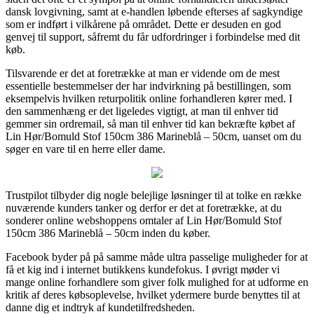
dansk lovgivning, samt at e-handlen løbende efterses af sagkyndige
som er indført i vilkårene på området. Dette er desuden en god
genvej til support, såfremt du får udfordringer i forbindelse med dit
køb.
Tilsvarende er det at foretrække at man er vidende om de mest
essentielle bestemmelser der har indvirkning på bestillingen, som
eksempelvis hvilken returpolitik online forhandleren kører med. I
den sammenhæng er det ligeledes vigtigt, at man til enhver tid
gemmer sin ordremail, så man til enhver tid kan bekræfte købet af
Lin Hør/Bomuld Stof 150cm 386 Marineblå – 50cm, uanset om du
søger en vare til en herre eller dame.
Trustpilot tilbyder dig nogle belejlige løsninger til at tolke en række
nuværende kunders tanker og derfor er det at foretrække, at du
sonderer online webshoppens omtaler af Lin Hør/Bomuld Stof
150cm 386 Marineblå – 50cm inden du køber.
Facebook byder på på samme måde ultra passelige muligheder for at
få et kig ind i internet butikkens kundefokus. I øvrigt møder vi
mange online forhandlere som giver folk mulighed for at udforme en
kritik af deres købsoplevelse, hvilket ydermere burde benyttes til at
danne dig et indtryk af kundetilfredsheden.